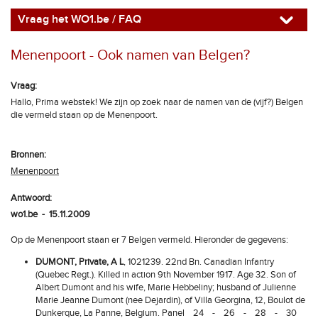
Vraag het WO1.be / FAQ
Menenpoort - Ook namen van Belgen?
Vraag:
Hallo, Prima webstek! We zijn op zoek naar de namen van de (vijf?) Belgen
die vermeld staan op de Menenpoort.
Bronnen:
Menenpoort
Antwoord:
wo1.be - 15.11.2009
Op de Menenpoort staan er 7 Belgen vermeld. Hieronder de gegevens:
DUMONT, Private, A L
, 1021239. 22nd Bn. Canadian Infantry
(Quebec Regt.). Killed in action 9th November 1917. Age 32. Son of
Albert Dumont and his wife, Marie Hebbeliny; husband of Julienne
Marie Jeanne Dumont (nee Dejardin), of Villa Georgina, 12, Boulot de
Dunkerque, La Panne, Belgium. Panel 24 - 26 - 28 - 30