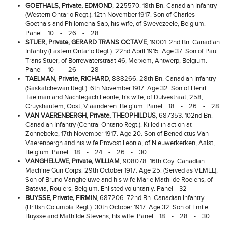
GOETHALS, Private, EDMOND
, 225570. 18th Bn. Canadian Infantry
(Western Ontario Regt.). 12th November 1917. Son of Charles
Goethals and Philomena Sap, his wife, of Swevezeele, Belgium.
Panel 10 - 26 - 28
STUER, Private, GERARD TRANS OCTAVE
, 19001. 2nd Bn. Canadian
Infantry (Eastern Ontario Regt.). 22nd April 1915. Age 37. Son of Paul
Trans Stuer, of Borrewaterstraat 46, Merxem, Antwerp, Belgium.
Panel 10 - 26 - 28
TAELMAN, Private, RICHARD
, 888266. 28th Bn. Canadian Infantry
(Saskatchewan Regt.). 6th November 1917. Age 32. Son of Henri
Taelman and Nachtegach Leonie, his wife, of Duivestraat, 258,
Cruyshautem, Oost, Vlaanderen. Belgium. Panel 18 - 26 - 28
VAN VAERENBERGH, Private, THEOPHILDUS
, 687353. 102nd Bn.
Canadian Infantry (Central Ontario Regt.). Killed in action at
Zonnebeke, 17th November 1917. Age 20. Son of Benedictus Van
Vaerenbergh and his wife Provost Leonia, of Nieuwerkerken, Aalst,
Belgium. Panel 18 - 24 - 26 - 30
VANGHELUWE, Private, WILLIAM
, 908078. 16th Coy. Canadian
Machine Gun Corps. 29th October 1917. Age 25. (Served as VEMEL),
Son of Bruno Vangheluwe and his wife Marie Mathilde Roelens, of
Batavia, Roulers, Belgium. Enlisted voluntarily. Panel 32
BUYSSE, Private, FIRMIN
, 687206. 72nd Bn. Canadian Infantry
(British Columbia Regt.). 30th October 1917. Age 32. Son of Emile
Buysse and Mathilde Stevens, his wife. Panel 18 - 28 - 30