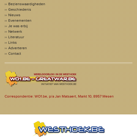
Bezienswaardigheden
Geschiedenis
Nieuws
Evenementen
Je was erbij
Netwerk
Literatuur
Links
Adverteren
Contact
Correspondentie: WO1.be, p/a Jan Matsaert, Markt 10, 8957 Mesen