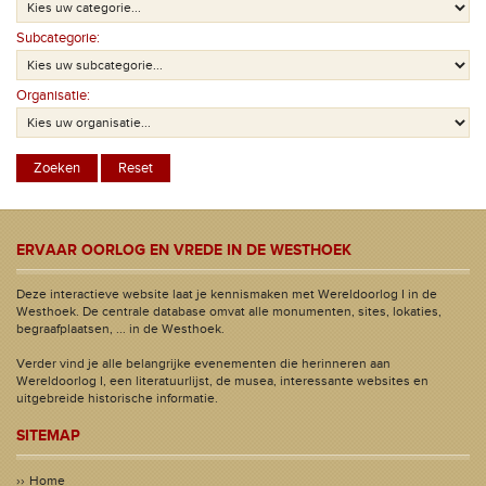
Subcategorie:
Organisatie:
ERVAAR OORLOG EN VREDE IN DE WESTHOEK
Deze interactieve website laat je kennismaken met Wereldoorlog I in de
Westhoek. De centrale database omvat alle monumenten, sites, lokaties,
begraafplaatsen, ... in de Westhoek.
Verder vind je alle belangrijke evenementen die herinneren aan
Wereldoorlog I, een literatuurlijst, de musea, interessante websites en
uitgebreide historische informatie.
SITEMAP
Home