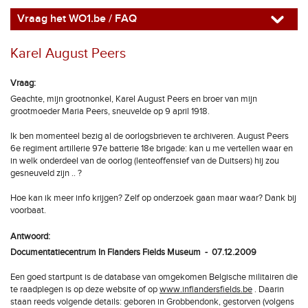
Vraag het WO1.be / FAQ
Karel August Peers
Vraag:
Geachte, mijn grootnonkel, Karel August Peers en broer van mijn
grootmoeder Maria Peers, sneuvelde op 9 april 1918.
Ik ben momenteel bezig al de oorlogsbrieven te archiveren. August Peers
6e regiment artillerie 97e batterie 18e brigade: kan u me vertellen waar en
in welk onderdeel van de oorlog (lenteoffensief van de Duitsers) hij zou
gesneuveld zijn .. ?
Hoe kan ik meer info krijgen? Zelf op onderzoek gaan maar waar? Dank bij
voorbaat.
Antwoord:
Documentatiecentrum In Flanders Fields Museum - 07.12.2009
Een goed startpunt is de database van omgekomen Belgische militairen die
te raadplegen is op deze website of op
www.inflandersfields.be
. Daarin
staan reeds volgende details: geboren in Grobbendonk, gestorven (volgens