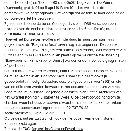
de militaire fiche) op 10 april 1918 om 00u30, begraven in De Panne
(Duinhoek), graf 4/101 op 11 april 1918 om 10u. Let wel: dit is de
oorspronkelijke begraafplaats. Het kan zijn dat de familie haar dode na de
oorlog elders liet herbegraven.
Zijn eenheid behoorde tot de 6de legerdivisie. In 1936 verscheen een
historiek van de eenheid: Historique succinct des 6e et 12e régiments
d'Artillerie. Brussel, 1936, 70 p.
Hoewel het Duitse Lente-offensief inderdaad in maart van start was
gegaan, was de "Belgische fase" ervan nog niet begonnen. Dat zou pas
midden april het geval zijn (met een aanval op Merkem). Wel vonden er van
8 tot 12 april 1918 Duitse aanvallen plaats op de Belgische stellingen bij
Nieuwpoort en Ramskapelle. Daarbij werden onder meer vele gasgranaten
afgeschoten.
Om zelf meer te weten te komen, kunt u zijn persoonlijk dossier inkijken in
de militaire archieven. Daarvoor hebt u naast zijn naam ook zijn
geboortedatum nodig. De oudere dossiers (geboren ca voor 1892) en die
van de officieren worden bewaard in het documentatiecentrum van het
Legermuseum in Brussel, de jongere dossiers in de Sectie Archieven van
het Kwartier Koningin Elisabeth te Evere. U belt best op voorhand om te
checken waar het dossier bewaard wordt en om een afspraak te maken:
documentatiecentrum Legermuseum: 02 737 79 33
sectie archieven, Evere: 02 701 33 50
Op beide plaatsen zult u allicht ook de hierboven vermelde historiek
kunnen raadplegen.
Zie ook de FAQ:
faq.wo1.be/QuestionDetail.aspx