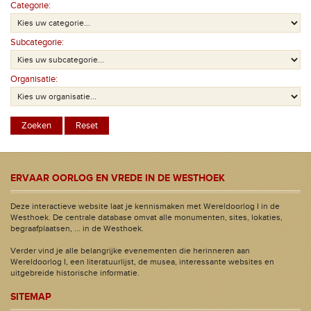
Categorie:
Subcategorie:
Organisatie:
ERVAAR OORLOG EN VREDE IN DE WESTHOEK
Deze interactieve website laat je kennismaken met Wereldoorlog I in de
Westhoek. De centrale database omvat alle monumenten, sites, lokaties,
begraafplaatsen, ... in de Westhoek.
Verder vind je alle belangrijke evenementen die herinneren aan
Wereldoorlog I, een literatuurlijst, de musea, interessante websites en
uitgebreide historische informatie.
SITEMAP