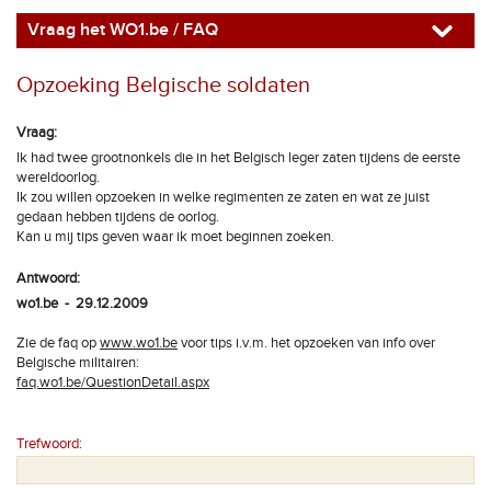
Vraag het WO1.be / FAQ
Opzoeking Belgische soldaten
Vraag:
Ik had twee grootnonkels die in het Belgisch leger zaten tijdens de eerste
wereldoorlog.
Ik zou willen opzoeken in welke regimenten ze zaten en wat ze juist
gedaan hebben tijdens de oorlog.
Kan u mij tips geven waar ik moet beginnen zoeken.
Antwoord:
wo1.be - 29.12.2009
Zie de faq op
www.wo1.be
voor tips i.v.m. het opzoeken van info over
Belgische militairen:
faq.wo1.be/QuestionDetail.aspx
Trefwoord: