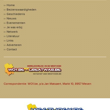
Home
Bezienswaardigheden
Geschiedenis
Nieuws
Evenementen
Je was erbij
Netwerk
Literatuur
Links
Adverteren
Contact
Correspondentie: WO1.be, p/a Jan Matsaert, Markt 10, 8957 Mesen