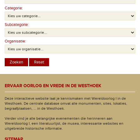
Categorie:
Subcategorie:
Organisatie:
ERVAAR OORLOG EN VREDE IN DE WESTHOEK
Deze interactieve website laat je kennismaken met Wereldoorlog I in de
Westhoek. De centrale database omvat alle monumenten, sites, lokaties,
begraafplaatsen, ... in de Westhoek.
Verder vind je alle belangrijke evenementen die herinneren aan
Wereldoorlog I, een literatuurlijst, de musea, interessante websites en
uitgebreide historische informatie.
SITEMAP