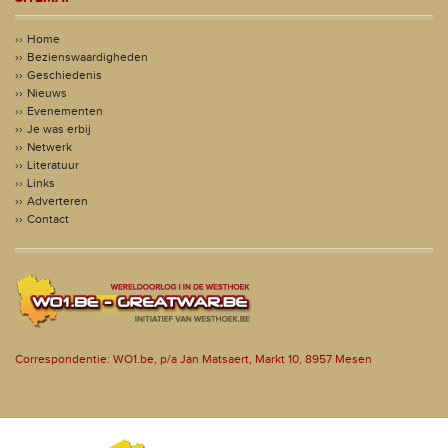
Home
Bezienswaardigheden
Geschiedenis
Nieuws
Evenementen
Je was erbij
Netwerk
Literatuur
Links
Adverteren
Contact
Correspondentie: WO1.be, p/a Jan Matsaert, Markt 10, 8957 Mesen