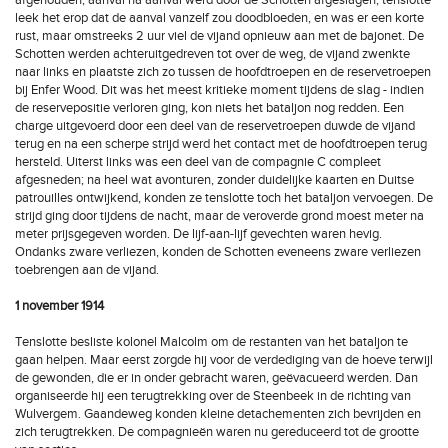
afgehouden, aanval na aanval werd door de Schotten afgeslagen, tenslotte
leek het erop dat de aanval vanzelf zou doodbloeden, en was er een korte
rust, maar omstreeks 2 uur viel de vijand opnieuw aan met de bajonet. De
Schotten werden achteruitgedreven tot over de weg, de vijand zwenkte
naar links en plaatste zich zo tussen de hoofdtroepen en de reservetroepen
bij Enfer Wood. Dit was het meest kritieke moment tijdens de slag - indien
de reservepositie verloren ging, kon niets het bataljon nog redden. Een
charge uitgevoerd door een deel van de reservetroepen duwde de vijand
terug en na een scherpe strijd werd het contact met de hoofdtroepen terug
hersteld. Uiterst links was een deel van de compagnie C compleet
afgesneden; na heel wat avonturen, zonder duidelijke kaarten en Duitse
patrouilles ontwijkend, konden ze tenslotte toch het bataljon vervoegen. De
strijd ging door tijdens de nacht, maar de veroverde grond moest meter na
meter prijsgegeven worden. De lijf-aan-lijf gevechten waren hevig.
Ondanks zware verliezen, konden de Schotten eveneens zware verliezen
toebrengen aan de vijand.
1 november 1914
Tenslotte besliste kolonel Malcolm om de restanten van het bataljon te
gaan helpen. Maar eerst zorgde hij voor de verdediging van de hoeve terwijl
de gewonden, die er in onder gebracht waren, geëvacueerd werden. Dan
organiseerde hij een terugtrekking over de Steenbeek in de richting van
Wulvergem. Gaandeweg konden kleine detachementen zich bevrijden en
zich terugtrekken. De compagnieën waren nu gereduceerd tot de grootte