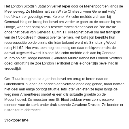
Het London Scottish Bataljon verliet Ieper door de Menenpoort en langs de
Meenseweg. Ze hielden halt aan White Chateau, waar Generaal Haig'
hoofdkwartier gevestigd was. Kolonel Malcolm meldde zich aan bij
Generaal Haig en kreeg het bevel om verder te gaan tot de bossen bij het
Hooge, waar het bataljon als reserve moest dienen voor de 7de divisie
onder het bevel van Generaal Bulfin. Hij kreeg het bevel om het transport
van de 1 Coldstream Guards over te nemen. Het bataljon bereikte hun
reservepositie op de plaats die later bekend werd als Sanctuary Wood,
nabij Hill 62. Het was toen nog niet nodig om daar te blijven omdat de
aanval uitgesteld werd. Kolonel Malcolm meldde zich aan bij Generaal
Munro op het Hooge kasteel. (Generaal Munro kende het London Scottish
goed, omdat hij de 2de London Territorial Divisie onder zijn bevel had in
vredestijd).
Om 17 uur kreeg het bataljon het bevel om terug te keren naar de
Lakenhallen in Ieper. Ze hadden een vermoeiende dag gehad, maar namen
niet deel aan enige oorlogssituatie. Iets later verlieten ze Ieper langs de
weg naar Armentières omdat er een crisissituatie groeide op de
Mesenheuvel. Ze moesten naar St. Elooi trekken waar ze als reserve
dienden voor de sterk onder druk staande Cavalerie Divisies. Ze konden er
rusten tot middernacht.
31 oktober 1914