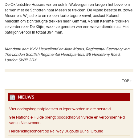
De Oxfordshire Hussars waren ook in Wulvergem en kregen het bevel om
samen met de Schotten naar Mesen te trekken. De vijand bezette nu zowel
Mesen als Wijtschate en na een korte tegenaanval, besloot Kolonel
Malcolm om zich terug te trekken naar Kemmel. Vanuit Kemmel trokken
ze verder naar De Klijte, waar ze genoten van een welverdiende rust. Het
bataljon verloor in totaal 394 man.
Met dank aan VVV Heuvelland en Alan Morris, Regimental Secretary van
The London Scottish Regimental Headquarters, 95 Horseferry Road,
London SW1P 2DX.
TOP ↑
NIEUWS
Vier oorlogsbegraafplaatsen in Ieper worden in ere hersteld
91e Nationale Hulde brengt boodschap van vrede en verbondenheid
vanuit Nieuwpoort
Herdenkingsconcert op Railway Dugouts Burial Ground