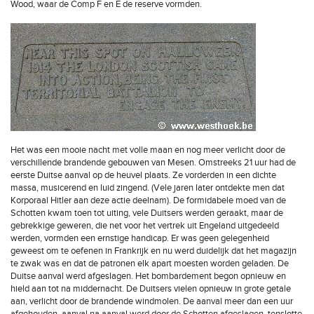
Wood, waar de Comp F en E de reserve vormden.
Het was een mooie nacht met volle maan en nog meer verlicht door de
verschillende brandende gebouwen van Mesen. Omstreeks 21 uur had de
eerste Duitse aanval op de heuvel plaats. Ze vorderden in een dichte
massa, musicerend en luid zingend. (Vele jaren later ontdekte men dat
Korporaal Hitler aan deze actie deelnam). De formidabele moed van de
Schotten kwam toen tot uiting, vele Duitsers werden geraakt, maar de
gebrekkige geweren, die net voor het vertrek uit Engeland uitgedeeld
werden, vormden een ernstige handicap. Er was geen gelegenheid
geweest om te oefenen in Frankrijk en nu werd duidelijk dat het magazijn
te zwak was en dat de patronen elk apart moesten worden geladen. De
Duitse aanval werd afgeslagen. Het bombardement begon opnieuw en
hield aan tot na middernacht. De Duitsers vielen opnieuw in grote getale
aan, verlicht door de brandende windmolen. De aanval meer dan een uur