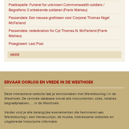
Poelkapelle:
Funeral for unknown Commonwealth soldiers /
Begrafenis 3 onbekende soldaten (Frank Mahieu)
Passendale:
Een nieuwe grafsteen voor Corporal Thomas Nigel
McFarland
Passendale:
rededication for Cpl Thomas N. McFarland (Frank
Mahieu)
Ploegsteert:
Last Post
MEER
ERVAAR OORLOG EN VREDE IN DE WESTHOEK
Deze interactieve website laat je kennismaken met Wereldoorlog I in de
Westhoek. De centrale database omvat alle monumenten, sites, lokaties,
begraafplaatsen, ... in de Westhoek.
Verder vind je alle belangrijke evenementen die herinneren aan
Wereldoorlog I, een literatuurlijst, de musea, interessante websites en
uitgebreide historische informatie.