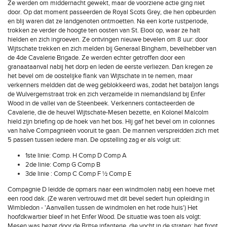
Ze werden om middernacht gewekt, maar de voorziene actie ging niet
door. Op dat moment passeerden de Royal Scots Grey, die hen opbeurden
en blij waren dat ze landgenoten ontmoetten. Na een korte rustperiode,
trokken ze verder de hoogte ten oosten van St. Elooi op, waar ze halt
hielden en zich ingroeven. Ze ontvingen nieuwe bevelen om 8 uur: door
Wijtschate trekken en zich melden bij Generaal Bingham, bevelhebber van
de 4de Cavalerie Brigade. Ze werden echter getroffen door een
granaataanval nabij het dorp en leden de eerste verliezen. Dan kregen ze
het bevel om de oostelijke flank van Wijtschate in te nemen, maar
verkenners meldden dat de weg geblokkeerd was, zodat het bataljon langs
de Wulvergemstraat trok en zich verzamelde in niemandsland bij Enfer
Wood in de vallei van de Steenbeek. Verkenners contacteerden de
Cavalerie, die de heuvel Wijtschate-Mesen bezette, en Kolonel Malcolm
hield zijn briefing op de hoek van het bos. Hij gaf het bevel om in colonnes
van halve Compagnieën vooruit te gaan. De mannen verspreidden zich met
5 passen tussen iedere man. De opstelling zag er als volgt uit:
1ste linie: Comp. H Comp D Comp A
2de linie: Comp G Comp B
3de linie : Comp C Comp F ½ Comp E
Compagnie D leidde de opmars naar een windmolen nabij een hoeve met
een rood dak. (Ze waren vertrouwd met dit bevel sedert hun opleiding in
Wimbledon - 'Aanvallen tussen de windmolen en het rode huis') Het
hoofdkwartier bleef in het Enfer Wood. De situatie was toen als volgt:
Mesen was bezet door de Britse infanterie, die vocht in de straten; het front