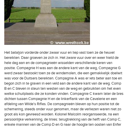
Het bataljon vorderde onder zwaar vuur en liep vast toen ze de heuvel
bereikten. Daar groeven ze zich in. Het zware vuur over en weer hield de
hele dag aan en de compagnieën wisselden verschillende keren van
positie. Compagnie H was aan de andere kant van de weg, Compagnie G
werd zwaar bestookt toen ze de windemolen, die een gemakkelijk doelwit
was voor de Duitsers bereikten. Compagnie A was er iets beter aan toe en
begon zich in te graven in een veld aan de andere kant van de weg. Comp
B en C bleven in steun ten westen van de weg en gebruikten om het even
welke schuilplaats die ze konden vinden. Compagnie C kwam later de bres
dichten tussen Compagnie H en de linkerflank van de Cavalerie en een
afdeling van Wilde's Rifles. De compagnieën bleven op hun positie tot de
schemering, steeds onder vuur genomen, maar de verliezen waren niet zo
groot als kon gevreesd worden. Kolonel Malcolm reorganiseerde, na een
persoonlijke verkenning, de linies: terugtrekking van de helft van Comp C,
enkele mannen van de Comp D en G naar de hoogte ten oosten van Enfer