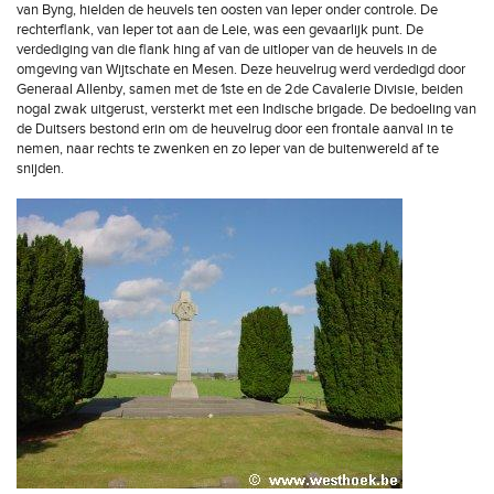
van Byng, hielden de heuvels ten oosten van Ieper onder controle. De
rechterflank, van Ieper tot aan de Leie, was een gevaarlijk punt. De
verdediging van die flank hing af van de uitloper van de heuvels in de
omgeving van Wijtschate en Mesen. Deze heuvelrug werd verdedigd door
Generaal Allenby, samen met de 1ste en de 2de Cavalerie Divisie, beiden
nogal zwak uitgerust, versterkt met een Indische brigade. De bedoeling van
de Duitsers bestond erin om de heuvelrug door een frontale aanval in te
nemen, naar rechts te zwenken en zo Ieper van de buitenwereld af te
snijden.