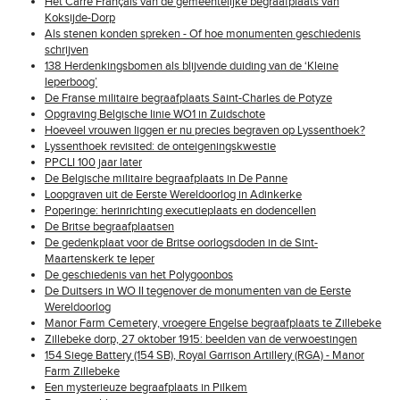
Het Carré Français van de gemeentelijke begraafplaats van
Koksijde-Dorp
Als stenen konden spreken - Of hoe monumenten geschiedenis
schrijven
138 Herdenkingsbomen als blijvende duiding van de ‘Kleine
Ieperboog’
De Franse militaire begraafplaats Saint-Charles de Potyze
Opgraving Belgische linie WO1 in Zuidschote
Hoeveel vrouwen liggen er nu precies begraven op Lyssenthoek?
Lyssenthoek revisited: de onteigeningskwestie
PPCLI 100 jaar later
De Belgische militaire begraafplaats in De Panne
Loopgraven uit de Eerste Wereldoorlog in Adinkerke
Poperinge: herinrichting executieplaats en dodencellen
De Britse begraafplaatsen
De gedenkplaat voor de Britse oorlogsdoden in de Sint-
Maartenskerk te Ieper
De geschiedenis van het Polygoonbos
De Duitsers in WO II tegenover de monumenten van de Eerste
Wereldoorlog
Manor Farm Cemetery, vroegere Engelse begraafplaats te Zillebeke
Zillebeke dorp, 27 oktober 1915: beelden van de verwoestingen
154 Siege Battery (154 SB), Royal Garrison Artillery (RGA) - Manor
Farm Zillebeke
Een mysterieuze begraafplaats in Pilkem