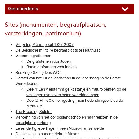
Geschiedenis
Sites (monumenten, begraafplaatsen,
versterkingen, patrimonium)
Verjaring Menenpoort 1927-2007
De Belgische militaire begraafplaats te Houthulst
Vreemde grafstenen
De grafstenen voor Joden
Britse grafstenen voor Indiërs
Boezinge-Sas tijdens WO 1
Herstel van natuur en landschap in de Ieperboog na de Eerste
Wereldoorlog
Deel 1: Een vierstammige kastanje en muurbloemen op de
vestingen overleven beide wereldoorlogen
Deel 2: Hill 60 en omgeving - Een hedendaagse 'Lieu de
Mémoire'
The Brooding Soldier
Verkenning van het oorlogslandschap en haar relicten in de
oostelijke Ieperboog
Eenendertig Ieperlingen in een Noord-Franse weide
Duitse schuilplaats ontdekt te Mesen