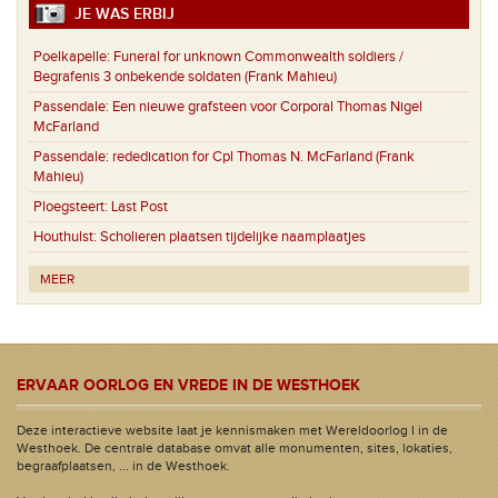
JE WAS ERBIJ
Poelkapelle:
Funeral for unknown Commonwealth soldiers /
Begrafenis 3 onbekende soldaten (Frank Mahieu)
Passendale:
Een nieuwe grafsteen voor Corporal Thomas Nigel
McFarland
Passendale:
rededication for Cpl Thomas N. McFarland (Frank
Mahieu)
Ploegsteert:
Last Post
Houthulst:
Scholieren plaatsen tijdelijke naamplaatjes
MEER
ERVAAR OORLOG EN VREDE IN DE WESTHOEK
Deze interactieve website laat je kennismaken met Wereldoorlog I in de
Westhoek. De centrale database omvat alle monumenten, sites, lokaties,
begraafplaatsen, ... in de Westhoek.