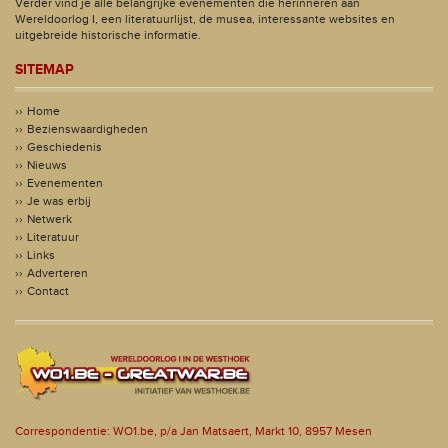
Verder vind je alle belangrijke evenementen die herinneren aan
Wereldoorlog I, een literatuurlijst, de musea, interessante websites en
uitgebreide historische informatie.
SITEMAP
Home
Bezienswaardigheden
Geschiedenis
Nieuws
Evenementen
Je was erbij
Netwerk
Literatuur
Links
Adverteren
Contact
Correspondentie: WO1.be, p/a Jan Matsaert, Markt 10, 8957 Mesen