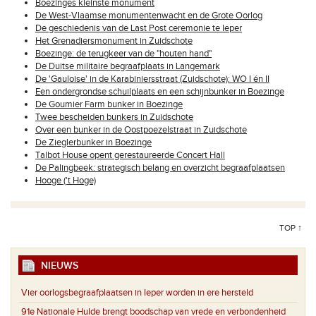
Boezinges kleinste monument
De West-Vlaamse monumentenwacht en de Grote Oorlog
De geschiedenis van de Last Post ceremonie te Ieper
Het Grenadiersmonument in Zuidschote
Boezinge: de terugkeer van de "houten hand"
De Duitse militaire begraafplaats in Langemark
De 'Gauloise' in de Karabiniersstraat (Zuidschote): WO I én II
Een ondergrondse schuilplaats en een schijnbunker in Boezinge
De Goumier Farm bunker in Boezinge
Twee bescheiden bunkers in Zuidschote
Over een bunker in de Oostpoezelstraat in Zuidschote
De Zieglerbunker in Boezinge
Talbot House opent gerestaureerde Concert Hall
De Palingbeek: strategisch belang en overzicht begraafplaatsen
Hooge ('t Hoge)
TOP ↑
NIEUWS
Vier oorlogsbegraafplaatsen in Ieper worden in ere hersteld
91e Nationale Hulde brengt boodschap van vrede en verbondenheid