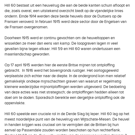
Hill 60 bestaat uit een heuvelrug die aan de beide kanten schuin afloopt en
die, zoals overal, een uitstekend overzicht biedt op de vijandelijke linies
onderin. Einde 1914 werden deze beide heuvels door de Duitsers op de
Fransen veroverd. In februari 1915 werd deze sector door de Engelsen van
de Fransen overgenomen.
Doorheen 1915 werd er continu gevochten om de heuveltoppen en
wisselden ze meer dan eens van kamp. De loopgraven lagen in veel
gevallen bijna tegen elkaar. Hill 59 en Hill 60 waren ondertussen een
maanlandschap geworden.
Op 17 april 1915 werden hier de eerste Britse mijnen tot ontploffing
gebracht. In 1916 werd het bovengronds rustiger. Het oorlogsgeweld
verplaatste zich echter naar de diepte. In de ondergrond kon men relatief
gemakkelijk ondiepe mijnschachten graven van waaruit er regelmatig
kleinere wederzijdse mijnontploffingen werden uitgevoerd. De bedoeling
van deze acties was niet strategisch; de ontploffingen hadden alleen tot
doel om te doden. Sporadisch bereikte een dergelijke ontploffing ook de
oppervlakte.
Hill 60 speelde een cruciale rol in de Derde Slag bij Ieper. Hill 60 lag op het
meest noordelijke punt van de heuvelrug van Wijtschate-Mesen. De heuvel
in handen krijgen was cruciaal om te vermijden dat de Britten bij hun
aanval op Passendale zouden worden beschoten op hun rechterflank.