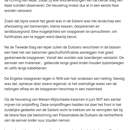
de richting van Ieper, zodat zij alle voorbereidingen van de Derde Slag van
Ieper konden observeren. De heuvelrug moest dus al in een eerste fase
worden veroverd.
Zoals dat bijna overal het geval was in de Salient was het landschap een
afwisseling van bomenrijen, kleine bossen, dorpskernen en
landbouwgrond. Elke mogelijkheid om loopgraven te camoufleren, om
fortificaties aan te leggen werd daarbij benut.
Na de Tweede Slag van Ieper zullen de Duitsers verscholen in de bossen
een heel net van betonnen geschutfortificaties aanleggen met goed
gedraineerde loopgraven. Vanaf dan worden ook boerderijen versterkt. De
aanvoer van materiaal… gebeurde langs goed onder-houden (spoor)wegen
en zelfs langs kabelbanen.
De Engelse loopgraven lagen in 1914 ook hier onderaan een helling. Gevolg
was dat, opnieuw door zware regenval, al het overtollige water van de
hellingen afliep en de loopgraven herschiep in een zwembad.
Op de heuvelrug van Mesen-Wijtschaete kwamen in juni 1917 een aantal
mijnen tot ontploffing. Deze ontploffingen hadden tot doel het front in het
zuidelijke gedeelte van de Salient recht te trekken om te vermijden dat bij
de latere fase (de bestorming van Passendale) de Duitsers de rechterflank
van de aanval onder vuur zouden nemen.