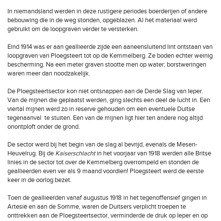
In niemandsland werden in deze rustigere periodes boerderijen of andere
bebouwing die in de weg stonden, opgeblazen. Al het materiaal werd
gebruikt om de loopgraven verder te versterken.
Eind 1914 was er aan geallieerde zijde een aaneensluitend lint ontstaan van
loopgraven van Ploegsteert tot op de Kemmelberg. Ze boden echter weinig
bescherming. Na een meter graven stootte men op water; borstweringen
waren meer dan noodzakelijk.
De Ploegsteertsector kon niet ontsnappen aan de Derde Slag van Ieper.
Van de mijnen die geplaatst werden, ging slechts een deel de lucht in. Een
viertal mijnen werd zo in reserve gehouden om een eventuele Duitse
tegenaanval te stuiten. Een van de mijnen ligt hier ten andere nog altijd
onontploft onder de grond.
De sector werd bij het begin van de slag al bevrijd, evenals de Mesen-
Heuvelrug. Bij de
Kaiserschlacht
in het voorjaar van 1918 werden alle Britse
linies in de sector tot over de Kemmelberg overrompeld en stonden de
geallieerden even ver als 9 maand voordien! Ploegsteert werd de eerste
keer in de oorlog bezet.
Toen de geallieerden vanaf augustus 1918 in het tegenoffensief gingen in
Artesië en aan de Somme, waren de Duitsers verplicht troepen te
onttrekken aan de Ploegsteertsector, verminderde de druk op Ieper en op