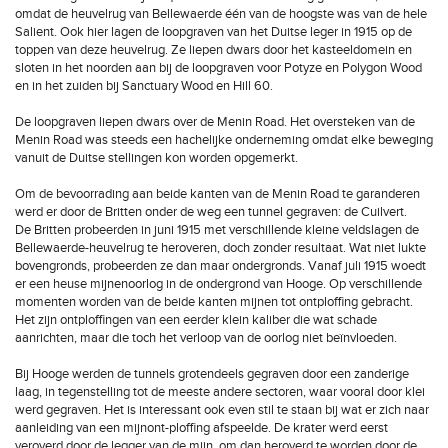
omdat de heuvelrug van Bellewaerde één van de hoogste was van de hele
Salient. Ook hier lagen de loopgraven van het Duitse leger in 1915 op de
toppen van deze heuvelrug. Ze liepen dwars door het kasteeldomein en
sloten in het noorden aan bij de loopgraven voor Potyze en Polygon Wood
en in het zuiden bij Sanctuary Wood en Hill 60.
De loopgraven liepen dwars over de Menin Road. Het oversteken van de
Menin Road was steeds een hachelijke onderneming omdat elke beweging
vanuit de Duitse stellingen kon worden opgemerkt.
Om de bevoorrading aan beide kanten van de Menin Road te garanderen
werd er door de Britten onder de weg een tunnel gegraven: de Cuilvert.
De Britten probeerden in juni 1915 met verschillende kleine veldslagen de
Bellewaerde-heuvelrug te heroveren, doch zonder resultaat. Wat niet lukte
bovengronds, probeerden ze dan maar ondergronds. Vanaf juli 1915 woedt
er een heuse mijnenoorlog in de ondergrond van Hooge. Op verschillende
momenten worden van de beide kanten mijnen tot ontploffing gebracht.
Het zijn ontploffingen van een eerder klein kaliber die wat schade
aanrichten, maar die toch het verloop van de oorlog niet beïnvloeden.
Bij Hooge werden de tunnels grotendeels gegraven door een zanderige
laag, in tegenstelling tot de meeste andere sectoren, waar vooral door klei
werd gegraven. Het is interessant ook even stil te staan bij wat er zich naar
aanleiding van een mijnont-ploffing afspeelde. De krater werd eerst
veroverd door de legger van de mijn, om dan heroverd te worden door de