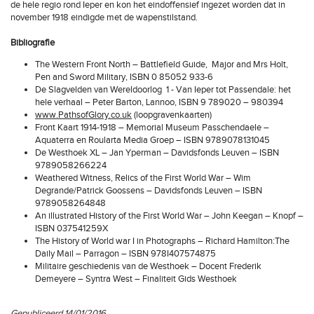
de hele regio rond Ieper en kon het eindoffensief ingezet worden dat in
november 1918 eindigde met de wapenstilstand.
Bibliografie
The Western Front North – Battlefield Guide, Major and Mrs Holt,
Pen and Sword Military, ISBN 0 85052 933-6
De Slagvelden van Wereldoorlog 1 - Van Ieper tot Passendale: het
hele verhaal – Peter Barton, Lannoo, ISBN 9 789020 – 980394
www.PathsofGlory.co.uk
(loopgravenkaarten)
Front Kaart 1914-1918 – Memorial Museum Passchendaele –
Aquaterra en Roularta Media Groep – ISBN 9789078131045
De Westhoek XL – Jan Yperman – Davidsfonds Leuven – ISBN
9789058266224
Weathered Witness, Relics of the First World War – Wim
Degrande/Patrick Goossens – Davidsfonds Leuven – ISBN
9789058264848
An illustrated History of the First World War – John Keegan – Knopf –
ISBN 037541259X
The History of World war I in Photographs – Richard Hamilton:The
Daily Mail – Parragon – ISBN 978I407574875
Militaire geschiedenis van de Westhoek – Docent Frederik
Demeyere – Syntra West – Finaliteit Gids Westhoek
Gepubliceerd 14/01/2016.