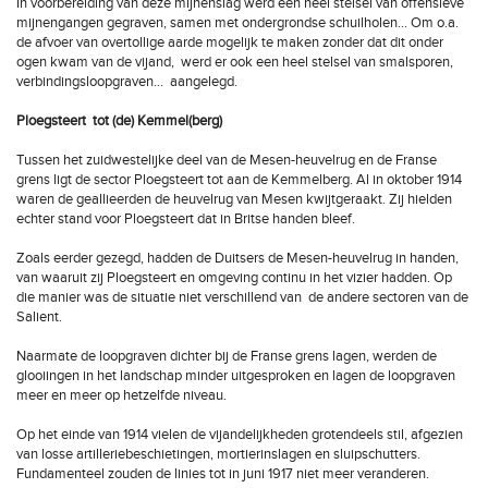
In voorbereiding van deze mijnenslag werd een heel stelsel van offensieve
mijnengangen gegraven, samen met ondergrondse schuilholen… Om o.a.
de afvoer van overtollige aarde mogelijk te maken zonder dat dit onder
ogen kwam van de vijand, werd er ook een heel stelsel van smalsporen,
verbindingsloopgraven… aangelegd.
Ploegsteert tot (de) Kemmel(berg)
Tussen het zuidwestelijke deel van de Mesen-heuvelrug en de Franse
grens ligt de sector Ploegsteert tot aan de Kemmelberg. Al in oktober 1914
waren de geallieerden de heuvelrug van Mesen kwijtgeraakt. Zij hielden
echter stand voor Ploegsteert dat in Britse handen bleef.
Zoals eerder gezegd, hadden de Duitsers de Mesen-heuvelrug in handen,
van waaruit zij Ploegsteert en omgeving continu in het vizier hadden. Op
die manier was de situatie niet verschillend van de andere sectoren van de
Salient.
Naarmate de loopgraven dichter bij de Franse grens lagen, werden de
glooiingen in het landschap minder uitgesproken en lagen de loopgraven
meer en meer op hetzelfde niveau.
Op het einde van 1914 vielen de vijandelijkheden grotendeels stil, afgezien
van losse artilleriebeschietingen, mortierinslagen en sluipschutters.
Fundamenteel zouden de linies tot in juni 1917 niet meer veranderen.