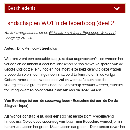
Geschiedenis
Landschap en WO1 in de Ieperboog (deel 2)
Artikel overgenomen uit de
Gidsenkroniek Ieper-Poperinge-Westland
,
Jaargang 2013-4
Auteur: Dirk Vernou - Streekgids
Waarom werd een bepaalde slag juist daar uitgevochten? Hoe werden het
verloop en de uitkomst door het landschap bepaald? Welke sporen van de
Groote Oorlog zie je nu nog en hoe moet je ze bekijken? Op deze vragen
probeerden we al een algemeen antwoord te formuleren in de vorige
Gidsenkroniek. In dit tweede deel zullen we nu aftasten hoe die
strategieën, die grotendeels door het landschap bepaald werden, effectief
tot uiting kwamen op concrete plaatsen van de Ieper Salient.
Van Boezinge tot aan de spoorweg Ieper - Roeselare (tot aan de Derde
Slag van Ieper)
Als wandelaar stap je nu door een ( op het eerste zicht) vredelievend
landschap. Op de oude spoorweg van Ieper naar Roeselare wandel je naar
hartenlust tussen het groen. Maar tussen dat groen… Deze sector is van het