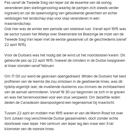
Pas vanaf de Tweede Slag van Ieper zal de essentie van de oorlog
veranderen (een stellingenoorlog waarbij de partijen zich steeds verder
ingraven) en zal de opeenvolging van geïsoleerde gevechten en echte
veldslagen het landschap stap voor stap veranderen in een
maanlandschap.
Ook hier was de winter een periode van relatieve rust. Vanaf april 1915 was
de sector tussen het Wieltje over Steenstrate tot Boezinge de inzet van de
Tweede Slag Van Ieper met de eerste gasaanval uit de geschiedenis (vanaf
22 april 1915).
Voor de Duitsers was het nodig dat de wind uit het noordoosten kwam. Dit
gebeurde pas op 22 april 1915, hoewel de cilinders in de Duitse loopgraven
al klaar stonden vanaf februari.
Om 17.00 uur werd de gaskraan opengedraaid. Wilden de Duitsers het best
profiteren van de leemte die zou ontstaan in de geallieerde linies, was dit
tijdstip eigenlijk laat; de invallende duisternis zou immers de zichtbaarheid
van de aanval verminderen. Vanaf 19.30 uur begonnen ze zich in te graven
en was het terreinvoordeel voor een stuk verspeeld. Om dezelfde reden
deden de Canadezen daaropvolgend een tegenaanval bij maanlicht.
Tussen 22 april en midden mei 1915 waren er van de Menin Road tot over
Sint Juliaan nog verschillende Duitse gasaanvallen, doch zonder echte
doorbraak naar Ieper. Het centrum van Ieper lag dan maar een 3-tal
kilometer van de voorste linies.