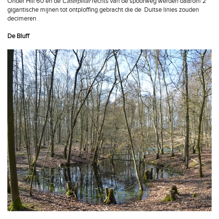
Onder Hill 60 en de
Caterpillar
rechts van de spoorweg werden daarom 2
gigantische mijnen tot ontploffing gebracht die de Duitse linies zouden
decimeren
De Bluff