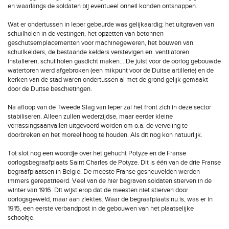
en waarlangs de soldaten bij eventueel onheil konden ontsnappen.
Wat er ondertussen in Ieper gebeurde was gelijkaardig; het uitgraven van
schuilholen in de vestingen, het opzetten van betonnen
geschutsemplacementen voor machinegeweren, het bouwen van
schuilkelders, de bestaande kelders verstevigen en ventilatoren
installeren, schuilholen gasdicht maken… De juist voor de oorlog gebouwde
watertoren werd afgebroken (een mikpunt voor de Duitse artillerie) en de
kerken van de stad waren ondertussen al met de grond gelijk gemaakt
door de Duitse beschietingen.
Na afloop van de Tweede Slag van Ieper zal het front zich in deze sector
stabiliseren. Alleen zullen wederzijdse, maar eerder kleine
verrassingsaanvallen uitgevoerd worden om o.a. de verveling te
doorbreken en het moreel hoog te houden. Als dit nog kon natuurlijk.
Tot slot nog een woordje over het gehucht Potyze en de Franse
oorlogsbegraafplaats Saint Charles de Potyze. Dit is één van de drie Franse
begraafplaatsen in België. De meeste Franse gesneuvelden werden
immers gerepatrieerd. Veel van de hier begraven soldaten stierven in de
winter van 1916. Dit wijst erop dat de meesten niet stierven door
oorlogsgeweld, maar aan ziektes. Waar de begraafplaats nu is, was er in
1915, een eerste verbandpost in de gebouwen van het plaatselijke
schooltje.