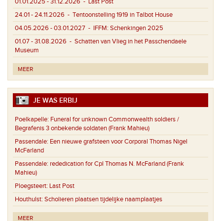
01.01.2025 - 31.12.2026
- Last Post
24.01 - 24.11.2026
- Tentoonstelling 1919 in Talbot House
04.05.2026 - 03.01.2027
- IFFM: Schenkingen 2025
01.07 - 31.08.2026
- Schatten van Vlieg in het Passchendaele
Museum
MEER
JE WAS ERBIJ
Poelkapelle:
Funeral for unknown Commonwealth soldiers /
Begrafenis 3 onbekende soldaten (Frank Mahieu)
Passendale:
Een nieuwe grafsteen voor Corporal Thomas Nigel
McFarland
Passendale:
rededication for Cpl Thomas N. McFarland (Frank
Mahieu)
Ploegsteert:
Last Post
Houthulst:
Scholieren plaatsen tijdelijke naamplaatjes
MEER