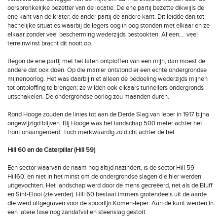
oorspronkelijke bezetter van de locatie. De ene partij bezette dikwijls de
ene kant van de krater; de ander partij de andere kant. Dit leidde dan tot
hachelijke situaties waarbij de legers oog in oog stonden met elkaar en ze
elkaar zonder veel bescherming wederzijds bestookten. Alleen… veel
terreinwinst bracht dit nooit op.
Begon de ene partij met het laten ontploffen van een mijn, dan moest de
andere dat ook doen. Op die manier ontstond er een echte ondergrondse
mijnenoorlog. Het was daarbij niet alleen de bedoeling wederzijds mijnen
tot ontploffing te brengen; ze wilden ook elkaars tunnellers ondergronds
uitschakelen. De ondergrondse oorlog zou maanden duren.
Rond Hooge zouden de linies tot aan de Derde Slag van Ieper in 1917 bijna
ongewijzigd blijven. Bij Hooge was het landschap 500 meter achter het
front onaangeroerd. Toch merkwaardig zo dicht achter de hel.
Hill 60 en de Caterpillar (Hill 59)
Een sector waarvan de naam nog altijd nazindert, is de sector Hill 59 -
Hill60, en niet in het minst om de ondergrondse slagen die hier werden
uitgevochten. Het landschap werd door de mens gecreëerd, net als de Bluff
en Sint-Elooi (zie verder). Hill 60 bestaat immers grotendeels uit de aarde
die werd uitgegraven voor de spoorlijn Komen-Ieper. Aan de kant werden in
een latere fase nog zandafval en steenslag gestort.