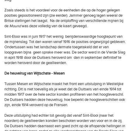
Zoals steeds is het voordeel voor de eenheden die op de hoger gelegen
posities gepositioneerd zijn (zie eerder). Jammer genoeg lagen weeral de
Britse stellingen het laagst. Na de ontploffing van verschillende mijnen bij
de
Mound
was deze volledig van de kaart geveegd.
Sint-Elooi was in juni 1917 het weinig benijdenswaardige hoogtepunt van
de mijnenslag. Tot dan waren vanaf 1916 de posities ongewijzigd gebleven.
Ondertussen was het landschap dermate toegetakeld dat er van
loopgraven bijna geen sprake meer was. De sector werd in de Vierde Slag
in april 1918 door de Duitsers heroverd om dan in september definitief te
worden heroverd door de geallieerden.
De heuvelrug van Wijtschate - Mesen
Tussen Mesen en Wijtschate maakt het front een uitstulping in Westelijke
richting. Dit is niet toevallig als je weet dat de Duitsers van einde 1914 tot
midden 1917 over de hele sector konden profiteren van het hoogteverschil.
De Duitsers hadden deze heuvelrug, hoe beperkt de hoogteverschillen ook
zijn, einde 1914 veroverd op de Fransen.
Deze uitstulping had echter tot gevolg dat vanaf Sint-Elooi (naar het
noorden) de geallieerden konden beschoten worden van voor en in de zij.
De Duitsers hadden daarnaast een goed zicht op de aflopende hellingen in