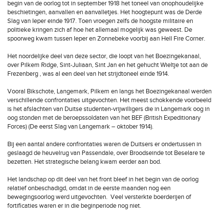
begin van de oorlog tot in september 1918 het toneel van onophoudelijke
beschietingen, aanvallen en aanvalletjes. Het hoogtepunt was de Derde
Slag van Ieper einde 1917. Toen vroegen zelfs de hoogste militaire en
politieke kringen zich af hoe het allemaal mogelijk was geweest. De
spoorweg kwam tussen Ieper en Zonnebeke voorbij aan Hell Fire Corner.
Het noordelijke deel van deze sector, die loopt van het Boezingekanaal,
over Pilkem Ridge, Sint-Juliaan, Sint Jan en het gehucht Wieltje tot aan de
Frezenberg , was al een deel van het strijdtoneel einde 1914.
Vooral Bikschote, Langemark, Pilkem en langs het Boezingekanaal werden
verschillende confrontaties uitgevochten. Het meest schokkende voorbeeld
is het afslachten van Duitse studenten-vrijwilligers die in Langemark oog in
oog stonden met de beroepssoldaten van het BEF (British Expeditionary
Forces) (De eerst Slag van Langemark – oktober 1914).
Bij een aantal andere confrontaties waren de Duitsers er ondertussen in
geslaagd de heuvelrug van Passendale, over Broodseinde tot Beselare te
bezetten. Het strategische belang kwam eerder aan bod.
Het landschap op dit deel van het front bleef in het begin van de oorlog
relatief onbeschadigd, omdat in de eerste maanden nog een
bewegingsoorlog werd uitgevochten. Veel versterkte boerderijen of
fortificaties waren er in die beginperiode nog niet.