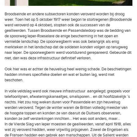
Broodseinde en andere subsectoren konden veroverd worden bij droog
weer. Toen het op 5 oktober 1917 weer begon te stortregenen (Broodseinde
werd veroverd op 4 oktober), stopten ook de successen van de
geallieerden. Tussen Broodseinde en Passendaledorp was de bedding van
de spoorweg Ieper-Roeselare de enige bescherming in het open en
vernielde landschap. De spoorwegberm was ook belangrijk als enig
merkteken in het landschap dat de soldaten konden volgen op terugweg
naar Ieper. De spoorwegberm werd voortdurend gerepareerd. Gebeurde dit
niet, dan was deze infrastructuur definitief verloren.
Ook hier was er achter de heuvelrug heel weinig schade. De beschietingen
hadden immers specifieke doelen en wat er buiten lag, werd niet
beschoten.
In volle veldslag werd ook nieuwe infrastructuur aangelegd; greppels voor
telefoonlijnen, afwateringskanaaltjes, smalsporen... en dit hoofdzakelijk ’s
nachts. Het zou nog weken duren voor Passendale en zijn heuvelrug
werden veroverd. Tegen de winter waren de Britten volledig meester van
de hoogste toppen en konden ze van daaruit de Duitsers observeren,
konden ze zelf versterkingen inrichten… Het was ooit anders, maar…
In de Vierde Slag van Ieper moesten de geallieerden, vanaf april 1918, alles
wat zij veroverd hadden, weer vrijwillig prijsgeven. Zowel de Engelsen als
de Fransen hadden een gebrek aan manschappen. Uit de Salient werden