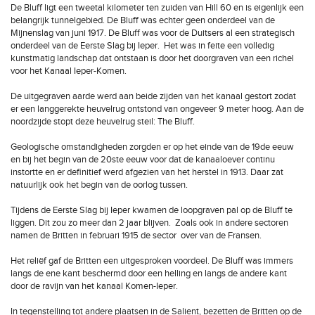
De Bluff ligt een tweetal kilometer ten zuiden van Hill 60 en is eigenlijk een
belangrijk tunnelgebied. De Bluff was echter geen onderdeel van de
Mijnenslag van juni 1917. De Bluff was voor de Duitsers al een strategisch
onderdeel van de Eerste Slag bij Ieper. Het was in feite een volledig
kunstmatig landschap dat ontstaan is door het doorgraven van een richel
voor het Kanaal Ieper-Komen.
De uitgegraven aarde werd aan beide zijden van het kanaal gestort zodat
er een langgerekte heuvelrug ontstond van ongeveer 9 meter hoog. Aan de
noordzijde stopt deze heuvelrug steil: The Bluff.
Geologische omstandigheden zorgden er op het einde van de 19de eeuw
en bij het begin van de 20ste eeuw voor dat de kanaaloever continu
instortte en er definitief werd afgezien van het herstel in 1913. Daar zat
natuurlijk ook het begin van de oorlog tussen.
Tijdens de Eerste Slag bij Ieper kwamen de loopgraven pal op de Bluff te
liggen. Dit zou zo meer dan 2 jaar blijven. Zoals ook in andere sectoren
namen de Britten in februari 1915 de sector over van de Fransen.
Het reliëf gaf de Britten een uitgesproken voordeel. De Bluff was immers
langs de ene kant beschermd door een helling en langs de andere kant
door de ravijn van het kanaal Komen-Ieper.
In tegenstelling tot andere plaatsen in de Salient, bezetten de Britten op de