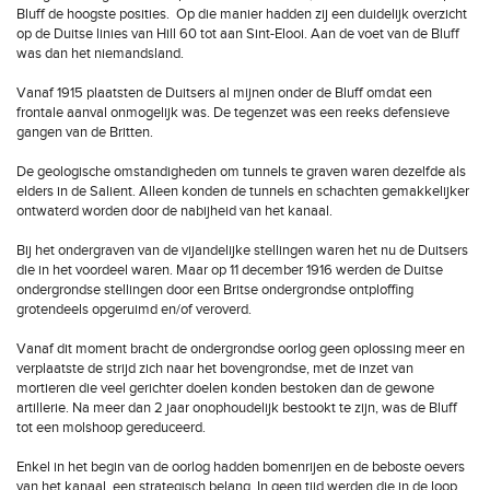
Bluff de hoogste posities. Op die manier hadden zij een duidelijk overzicht
op de Duitse linies van Hill 60 tot aan Sint-Elooi. Aan de voet van de Bluff
was dan het niemandsland.
Vanaf 1915 plaatsten de Duitsers al mijnen onder de Bluff omdat een
frontale aanval onmogelijk was. De tegenzet was een reeks defensieve
gangen van de Britten.
De geologische omstandigheden om tunnels te graven waren dezelfde als
elders in de Salient. Alleen konden de tunnels en schachten gemakkelijker
ontwaterd worden door de nabijheid van het kanaal.
Bij het ondergraven van de vijandelijke stellingen waren het nu de Duitsers
die in het voordeel waren. Maar op 11 december 1916 werden de Duitse
ondergrondse stellingen door een Britse ondergrondse ontploffing
grotendeels opgeruimd en/of veroverd.
Vanaf dit moment bracht de ondergrondse oorlog geen oplossing meer en
verplaatste de strijd zich naar het bovengrondse, met de inzet van
mortieren die veel gerichter doelen konden bestoken dan de gewone
artillerie. Na meer dan 2 jaar onophoudelijk bestookt te zijn, was de Bluff
tot een molshoop gereduceerd.
Enkel in het begin van de oorlog hadden bomenrijen en de beboste oevers
van het kanaal een strategisch belang. In geen tijd werden die in de loop