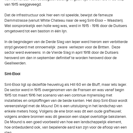
van 1915 weggeveegd.
Dat de infrastructuur ook hier een rol speelde, bewijst de fameuze
Dammstrasse (vanuit White Chateau naar de weg Sint-Elooi – Waasten).
Wat oorspronkelijk een holle weg was, werd in 1915 - 1916 door de Duitsers
omgetoverd tot een bastion in één lijn.
In de begindagen van de Derde Slag van Ieper werd hierom een verbitterde
strijd gevoerd met onnoemelijk zware verliezen voor de Britten. Deze
sector werd eveneens in de Vierde Slag in april 1918 door de Duitsers
heroverd om dan in september definitief te worden heroverd door de
Geallieerden.
Sint-Elooi
Sint-Elooi ligt op dezelfde heuvelrug als Hill 60 en de Bluff, maar iets lager.
De sector werd in 1915 overgenomen van de Fransen en was vanaf begin
1915 tot maart 1916 het scenario van een continue mijnenslag met
installaties en ontploffingen van de beide kanten. Het dorp Sint-Elooi wordt
vereenzelvigd met de
Mound
. Dit is een uitstulping in het landschap van
enkele meters hoog. Volgens de ene bron was dit een oude grafheuvel;
volgens andere bronnen was dit gewoon een stapel overtollige bakstenen.
De Mound is een goed voorbeeld van hoe een landschappelijk element,
hoe onbeduidend ook, van bepalende aard kan zijn voor de afloop van een
slag.