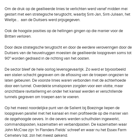
Om de druk op de geallieerde linies te verlichten werd vanaf midden mei
gestart met een strategische terugtocht, waarbij Sint-Jan, Sint-Juliaan, het
Wieltje… aan de Duitsers werd prijsgegeven.
Ook de hoogste posities op de hellingen gingen op die manier voor de
Britten verloren.
Door deze strategische terugtocht en door de eerdere veroveringen door de
Duitsers van de heuvelruggen moesten de geallieerde loopgraven soms tot
90° worden gedraaid in de richting van het oosten.
De sector bleef de hele oorlog levensgevaarlijk. Zo werd er bijvoorbeeld
een stalen schacht gegraven om de aflossing van de troepen ongezien te
laten gebeuren. De voorste linies waren verbonden met de achterhoede
door een tunnel. Overdekte smalsporen zorgden voor een vlotte, maar
onzichtbare ravitaillering en onder het kanaal werden er verschillende
tunnels gegraven om troepen aan te voeren.
Op het meest noordelijke punt van de Salient bij Boezinge liepen de
loopgraven parallel met het kanaal en men profiteerde op die manier van
de opgehoogde oevers. In die oevers werden schuilholen ingewerkt,
commandoposten, kazematten en verbandposten. De kazematten waar
John McCrae zijn ‘In Flanders Fields’ schreef en waar nu het Essex Farm
Cemetery ligt, zijn het meest gekend.