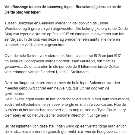
Van Boezinge tot aan de spoorweg Ieper - Roeselare (tijdens en na de
Derde Slag van Ieper)
Tussen Boezinge en Geluveld werden in de loop van de Eerste
Wereldoorlog 5 grote slagen uitgevochten. De belangrijkste was de Derde
Slag van Ieper die startte op 31 juli 1917 en eindigde in november van het
zelfde jaar. In de loop van deze slag werden er een aantal kleinere en
plaatselijke veldslagen uitgevochten.
Over de hele Salient veranderde het front tussen mei 1915 en juni 1917
nauwelijks. Loopgraven werden ondertussen versterkt, fortificaties
gebouwd… Zo ontstonden in die periode de 9 kilometer brede Duitse
versterkingen van de Flandern I, II en III-Stellungen.
Deze stellingen strekten zich uit over de hele Ieper Salient en werden
meestal gebouwd achter een heuvelrug, dus uit het oog van de
geallieerden.
De bunkers lagen overal in het landschap verspreid in een dambord-motief,
zodat het uitschakelen ervan veel energie en munitie zou kosten. Hoe de
bunkers in het landschap ingebed zijn, is nog te zien op Tyne Cot Military
Cemetery en op het Deutscher Soldatenfriedhof in Langemark.
Bij het inplanten van deze stellingen werd op een verstandige manier van
de landschapselementen gebruik gemaakt, o.a. van de hoogteverschillen.