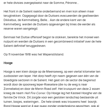
er hele divisies overgeplaatst naar de Somme, Péronne…
Het front in de Salient raakte onderbemand en men kon alleen maar
terugtrekken. Opgejaagd door de Duitsers evacueerden de geallieerden
Dikkebus, de Kemmelberg, Belle… Aan de andere kant van de
Kemmelberg werden de Duitsers opgevangen bij linies die eerder als
reserve waren aangelegd.
Eenmaal het Duitse offensief begon te stokken, bereikte het moreel een
nulpunt en werden de Duitsers in een gecombineerd initiatief over de hele
Salient definitief teruggedreven.
Op 11 november 1918 was het Wapenstilstand.
Hooge
Hooge is een klein dorpje op de Meenseweg, op een viertal kilometer ten
zuidoosten van Ieper. Het dorp heeft zijn naam gegeven aan één van de
bloedigste sectoren in de Salient. Het gaat om de sector die begrensd
wordt door de spoorweg Ieper-Roeselare (die nu de weg is naar
Zonnebeke) en door de Menin Road zelf. Het kruispunt van deze 2 assen
kreeg de naam
Hell Fire Corner
. Op Hooge lag het Kasteel Hooghe van de
familie De Vinck. Dit zorgde voor een gesloten landschap bestaande uit
tuinen, bosjes, wateringen… De hele streek was trouwens heel bosrijk.
Rond Hooge werd er 4 jaar quasi zonder onderbreking gevochten, ook al