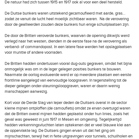
De natuur had zich tussen 1915 en 1917 ook al voor een deel hersteld.
De Duitse bunkers waren uitstekend gecamoufleerd met aarde, gras…
zodat ze vanuit de lucht heel moeilijk zichtbaar waren. Na de verovering
door de geallieerden zouden deze bunkers hun enige schuilplaatsen zijn.
De door de Britten veroverde bunkers, waarvan de opening dikwijls werd
verlegd naar het westen, dienden in de eerste fase na de verovering als
verband- of commandopost. In een latere fase werden het opslagplaatsen
voor munitie of andere voorraden.
De Britten hadden ondertussen vooral dug-outs gegraven, omdat het bijna
onmogelijk was om in de lager gelegen posities bunkers te bouwen.
Naarmate de oorlog evolueerde werd er op meerdere plaatsen een eerste
frontlinie aangelegd van eenvoudige loopgraven. In tegenstelling tot de
dieper gelegen onder-steuningsloopgraven, waren er daarin weinig
manschappen aanwezig.
Kort voor de Derde Slag van Ieper deden de Duitsers overal in de sector
kleine mijnen ontploffen (de camouflets) omdat ze ervan overtuigd waren
dat de Britten overal mijnen hadden geplaatst onder hun linies, zoals het
geval was geweest in juni 1917 in Mesen en omgeving. Tegelijkertijd
hadden verkenningsvluchten laten optekenen dat er veel blauwe klei aan
de oppervlakte lag. De Duitsers gingen ervan uit dat het ging om
mijnschachten, terwijl het in feite uitgravingen voor tunnels, schuilholen en