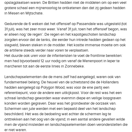
opslagplaatsen waren. De Britten hadden niet de middelen om op een veel
grotere schaal een mijnenoorlog te ontketenen dan dat zij gedaan hadden
in Mesen en Wijtschate.
Gedurende de 6 weken dat het offensief op Passendale was uitgesteld (tot
31 juli), was het zeer mooi weer. Vanaf 31 juli, toen het offensief begon, was
er alleen nog ‘de regen’. De regen en het kapotgeschoten landschap
zorgden ervoor dat de tanks, die eerder hun intrede hadden gedaan op het
slagveld, bleven steken in de modder. Het kostte immense moeite om ook
de artillerie steeds verder naar voren te verplaatsen.
Het duurde ook uren voor de infanteristen te voet de frontlinie bereikten:
men had bijvoorbeeld 12 uur nodig om vanaf de Menenpoort in Ieper te
marcheren tot aan de eerste linies in Zonnebeke.
Landschapselementen die de mens zelf had aangelegd, waren ook van
fundamenteel belang. De heuvel van de schietstand die de Hollanders
hadden aangelegd op Polygon Wood, was voor de ene partij een
referentiepunt, voor de andere een uitkijkpost. Voor de rest was het een
schraal landschap geworden waar evenmin diepe en veilige loopgraven
konden worden gegraven. Daar was het grondwater de oorzaak van.
Schermen van jute werden met een bepaald deel van het landschap
beschilderd. Het was de bedoeling wat achter de schermen lag te
onttrekken aan het oog van de vijand; in een aantal andere gevallen wilde
men de vijand misleiden en landschapselementen doen veronderstellen die
er niet waren.