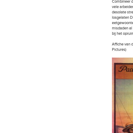
Combineer di
vele arbeide
desolate str
losgelaten D
eetgewoonten
misdaden al 
bij het oprui
Affiche van 
Pictures)