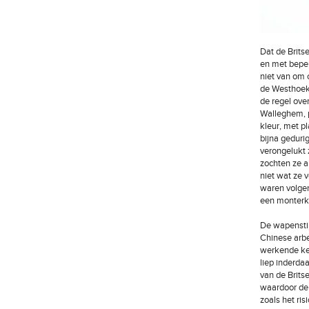
Dat de Britse
en met beper
niet van om 
de Westhoek 
de regel ove
Walleghem, p
kleur, met p
bijna geduri
verongelukt 
zochten ze a
niet wat ze 
waren volge
een monterke 
De wapenstil
Chinese arbe
werkende ker
liep inderda
van de Brits
waardoor de 
zoals het ri