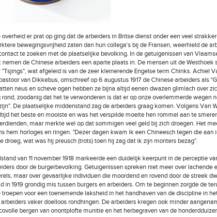
 overheid er prat op ging dat de arbeiders in Britse dienst onder een veel strakker
ktere bewegingsvrijheid zaten dan hun collega's bij de Fransen, weerhield de arb
contact te zoeken met de plaatselijke bevolking. In de getuigenissen van Vlaamse
nemen de Chinese arbeiders een aparte plaats in. De mensen uit de Westhoek 
r "Tsjings", wat afgeleid is van de zeer kleinerende Engelse term Chinks. Achiel V
astoor van Dikkebus, omschreef op 6 augustus 1917 de Chinese arbeiders als "G
latten neus en scheve ogen hebben ze bijna altijd eenen dwazen glimlach over zic
g rond, zoodanig dat het te verwonderen is dat er op onze overlemmerde wegen 
zijn". De plaatselijke middenstand zag de arbeiders graag komen. Volgens Van
ltijd het beste en mooiste en was het verspilde moeite hen rommel aan te smeren.
verdienden, maar merkte wel op dat sommigen veel geld bij zich droegen. Het m
ns hem horloges en ringen. "Dezer dagen kwam ik een Chineesch tegen die aan 
droeg, wat was hij preusch (trots) toen hij zag dat ik zijn monters bezag".
stand van 11 november 1918 markeerde een duidelijk keerpunt in de perceptie va
iders door de burgerbevolking. Getuigenissen spreken niet meer over lachende 
els, maar over gevaarlijke individuen die moordend en rovend door de streek d
ad in 1919 grondig mis tussen burgers en arbeiders. Om te beginnen zorgde de te
e troepen voor een toenemende laksheid in het handhaven van de discipline in he
arbeiders vaker doelloos rondhingen. De arbeiders kregen ook minder aangena
sicovolle bergen van onontplofte munitie en het herbegraven van de honderdduiz