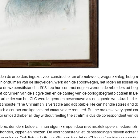
en de arbeiders ingezet voor constructie- en afbraakwerk, wegenaanleg, het gr
n ontruimen van de slagvelden, werk aan de spoorwegen, het laden en lossen v
Na de wapenstilstand in 1918 liep hun contract nog en werden de arbeiders tot be
het opruimen van de slagvelden en de aanleg van de oorlogsbegraafplaatsen in Be
e arbeider van het CLC werd algemeen beschouwd als een goede werkkracht die 
 aanpaste. "The Chinaman is versatile and adaptable. He can handle stores and d
ich a certain intelligence and initiative are required. But he makes a very good coo
or unload timber all day without feeling the strain", aldus de correspondent van d
jd brachten de arbeiders in hun eigen kampen door met muziek spelen, liederen zi
onden, kippen en poezen. De voornaamste vrijetijdsbestedingen bleven echter 
en gokken. Ook lieten de Britse officieren toe dat de Chinese feestdagen voor de