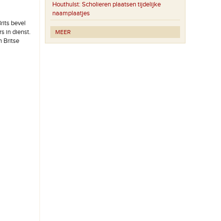
Houthulst:
Scholieren plaatsen tijdelijke
naamplaatjes
rits bevel
 in dienst.
MEER
 Britse