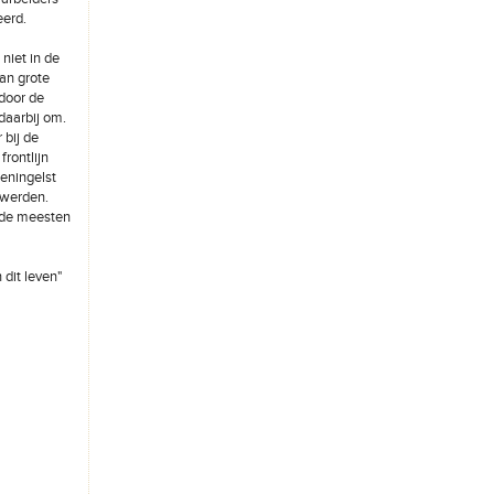
eerd.
niet in de
an grote
 door de
daarbij om.
 bij de
rontlijn
Reningelst
l werden.
 de meesten
 dit leven"