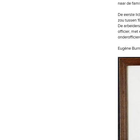
naar de famil
De eerste lic
zou tussen 1
De arbeiders
officier, me
onderofficier
Eugène Burnan