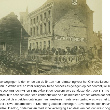
verwegingen leiden er toe dat de Britten hun rekrutering voor het Chinese Labour
en in Weihaiwei en later Qingdao, twee concessies gelegen op het noordelijke sc
e voorwaarden waren aantrekkelijk genoeg om vele tienduizenden, vooral arme 
etten in te schepen naar een continent waarvan de meesten amper wisten dat het
oon dat de arbeiders ontvingen naar westerse maatstaven gering was, was het to
veel als wat de arbeiders in Shandong zouden ontvangen. Bovenop het loon ontvi
edsel, kleding, onderdak en medische verzorging. Een deel van het loon werd op