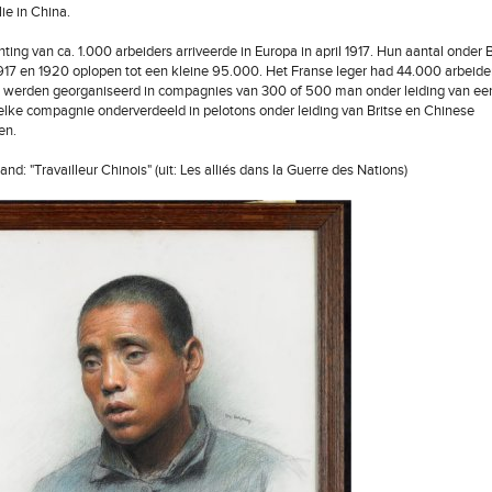
ie in China.
hting van ca. 1.000 arbeiders arriveerde in Europa in april 1917. Hun aantal onder B
917 en 1920 oplopen tot een kleine 95.000. Het Franse leger had 44.000 arbeiders
 werden georganiseerd in compagnies van 300 of 500 man onder leiding van een
t elke compagnie onderverdeeld in pelotons onder leiding van Britse en Chinese
en.
d: "Travailleur Chinois" (uit: Les alliés dans la Guerre des Nations)