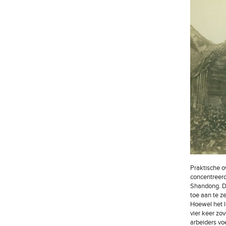
Praktische o
concentreerd
Shandong. D
toe aan te z
Hoewel het l
vier keer zo
arbeiders vo