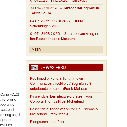
01.01.2025 - 31.12.2026
- Last Post
24.01 - 24.11.2026
- Tentoonstelling 1919 in
Talbot House
04.05.2026 - 03.01.2027
- IFFM:
Schenkingen 2025
01.07 - 31.08.2026
- Schatten van Vlieg in
het Passchendaele Museum
MEER
JE WAS ERBIJ
Poelkapelle:
Funeral for unknown
Commonwealth soldiers / Begrafenis 3
onbekende soldaten (Frank Mahieu)
 Corps (CLC)
Passendale:
Een nieuwe grafsteen voor
hiereiland
Corporal Thomas Nigel McFarland
boeren, er
Passendale:
rededication for Cpl Thomas N.
 bestond.
McFarland (Frank Mahieu)
ch nog altijd
ngen de
Ploegsteert:
Last Post
gestuurd