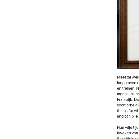
Meestal werd
loopgraven e
en treinen. 
ingezet bij 
Frankrijk. D
soort arbeid
things for wh
and can pile 
Hun vrije ti
kweken van h
theedrinken 