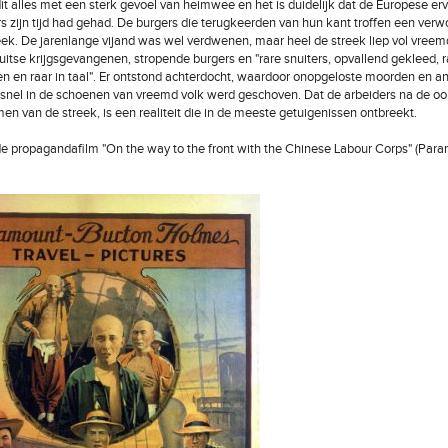
t alles met een sterk gevoel van heimwee en het is duidelijk dat de Europese erv
rs zijn tijd had gehad. De burgers die terugkeerden van hun kant troffen een ver
eek. De jarenlange vijand was wel verdwenen, maar heel de streek liep vol vreem
uitse krijgsgevangenen, stropende burgers en "rare snuiters, opvallend gekleed, r
 en raar in taal". Er ontstond achterdocht, waardoor onopgeloste moorden en a
snel in de schoenen van vreemd volk werd geschoven. Dat de arbeiders na de oo
men van de streek, is een realiteit die in de meeste getuigenissen ontbreekt.
de propagandafilm "On the way to the front with the Chinese Labour Corps" (Par