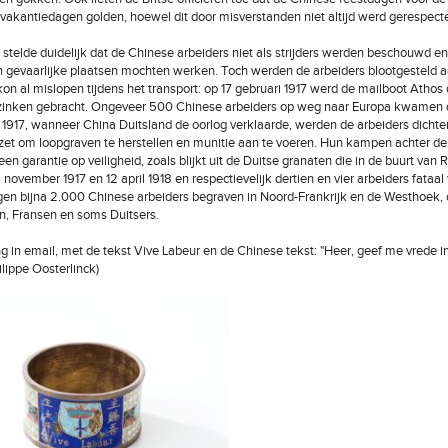
n vakantiedagen golden, hoewel dit door misverstanden niet altijd werd gerespect
 stelde duidelijk dat de Chinese arbeiders niet als strijders werden beschouwd en 
n gevaarlijke plaatsen mochten werken. Toch werden de arbeiders blootgesteld a
 kon al mislopen tijdens het transport: op 17 gebruari 1917 werd de mailboot Athos
 zinken gebracht. Ongeveer 500 Chinese arbeiders op weg naar Europa kwamen 
1917, wanneer China Duitsland de oorlog verklaarde, werden de arbeiders dichter
gezet om loopgraven te herstellen en munitie aan te voeren. Hun kampen achter de f
n garantie op veiligheid, zoals blijkt uit de Duitse granaten die in de buurt van 
 november 1917 en 12 april 1918 en respectievelijk dertien en vier arbeiders fataa
en bijna 2.000 Chinese arbeiders begraven in Noord-Frankrijk en de Westhoek,
en, Fransen en soms Duitsers.
ng in email, met de tekst Vive Labeur en de Chinese tekst: "Heer, geef me vrede in
ilippe Oosterlinck)