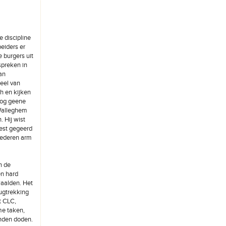
e discipline
eiders er
 burgers uit
spreken in
an
eel van
h en kijken
nog geene
 Walleghem
 Hij wist
eest gegeerd
iederen arm
n de
en hard
waalden. Het
rugtrekking
t CLC,
me taken,
enden doden.