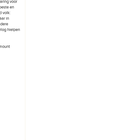
aring voor
woeste en
d volk:
aar in
ndere
rlog hielpen
amount