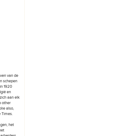
aven van de
an schepen
gin 1920
lgië en
zich aan elk
o other
lie also,
e Times.
ngen, het
het
 arbeiders