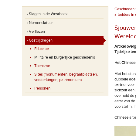
Geschiedeni
› Slagen in de Westhoek
arbeiders in
› Nomenclatuur
Sjouwer
› Verliezen
Wereldo
› Gastbijdragen
Artikel over
Educatie
Tijdelijke te
Militaire en burgerlijke geschiedenis
Het Chinese
Toerisme
Met het stur
Sites (monumenten, begraafplaatsen,
dubbele age
versterkingen, patrimonium)
partner voor
Personen
zichzelf een
overheid de 
eerst van de
voorstel in.
Chinese arb