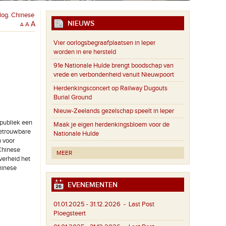
log. Chinese
NIEUWS
A
A
A
Vier oorlogsbegraafplaatsen in Ieper
worden in ere hersteld
91e Nationale Hulde brengt boodschap van
vrede en verbondenheid vanuit Nieuwpoort
Herdenkingsconcert op Railway Dugouts
Burial Ground
Nieuw-Zeelands gezelschap speelt in Ieper
epubliek een
Maak je eigen herdenkingsbloem voor de
betrouwbare
Nationale Hulde
n voor
 Chinese
MEER
verheid het
hinese
EVENEMENTEN
01.01.2025 - 31.12.2026
- Last Post
Ploegsteert