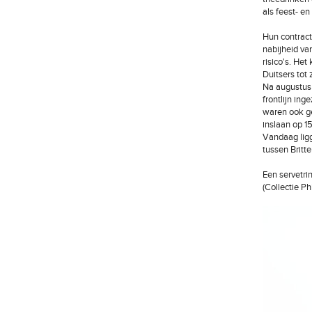
als feest- e
Hun contract
nabijheid va
risico's. Het
Duitsers tot
Na augustus 
frontlijn in
waren ook gee
inslaan op 15
Vandaag ligg
tussen Britt
Een servetri
(Collectie Ph