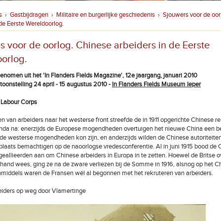
s
Gastbijdragen
Militaire en burgerlijke geschiedenis
Sjouwers voor de oor
›
›
›
 de Eerste Wereldoorlog.
s voor de oorlog. Chinese arbeiders in de Eerste
orlog.
genomen uit het 'In Flanders Fields Magazine', 12e jaargang, januari 2010
ntoonstelling 24 april - 15 augustus 2010 -
In Flanders Fields Museum Ieper
 Labour Corps
en van arbeiders naar het westerse front streefde de in 1911 opgerichte Chinese r
nda na: enerzijds de Europese mogendheden overtuigen het nieuwe China een 
 de westerse mogendheden kon zijn, en anderzijds wilden de Chinese autoriteite
 plaats bemachtigen op de naoorlogse vredesconferentie. Al in juni 1915 bood de
geallieerden aan om Chinese arbeiders in Europa in te zetten. Hoewel de Britse o
 hand wees, ging ze na de zware verliezen bij de Somme in 1916, alsnog op het C
 Inmiddels waren de Fransen wél al begonnen met het rekruteren van arbeiders.
eiders op weg door Vlamertinge