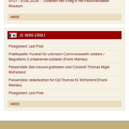
01.07 - 31.08.2026
- Schatten van Vlieg in het Passchendaele
Museum
MEER
JE WAS ERBIJ
Ploegsteert:
Last Post
Poelkapelle:
Funeral for unknown Commonwealth soldiers /
Begrafenis 3 onbekende soldaten (Frank Mahieu)
Passendale:
Een nieuwe grafsteen voor Corporal Thomas Nigel
McFarland
Passendale:
rededication for Cpl Thomas N. McFarland (Frank
Mahieu)
Ploegsteert:
Last Post
MEER