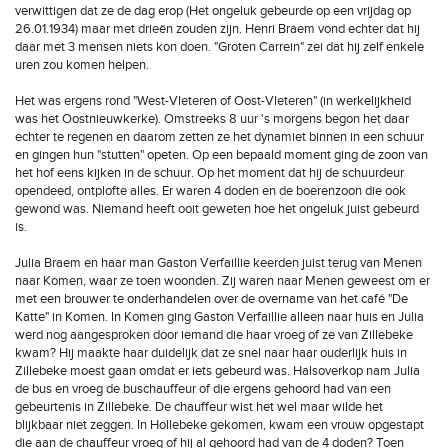
verwittigen dat ze de dag erop (Het ongeluk gebeurde op een vrijdag op
26.01.1934) maar met drieën zouden zijn. Henri Braem vond echter dat hij
daar met 3 mensen niets kon doen. "Groten Carrein" zei dat hij zelf enkele
uren zou komen helpen.
Het was ergens rond "West-Vleteren of Oost-Vleteren" (in werkelijkheid
was het Oostnieuwkerke). Omstreeks 8 uur 's morgens begon het daar
echter te regenen en daarom zetten ze het dynamiet binnen in een schuur
en gingen hun "stutten" opeten. Op een bepaald moment ging de zoon van
het hof eens kijken in de schuur. Op het moment dat hij de schuurdeur
opendeed, ontplofte alles. Er waren 4 doden en de boerenzoon die ook
gewond was. Niemand heeft ooit geweten hoe het ongeluk juist gebeurd
is.
Julia Braem en haar man Gaston Verfaillie keerden juist terug van Menen
naar Komen, waar ze toen woonden. Zij waren naar Menen geweest om er
met een brouwer te onderhandelen over de overname van het café "De
Katte" in Komen. In Komen ging Gaston Verfaillie alleen naar huis en Julia
werd nog aangesproken door iemand die haar vroeg of ze van Zillebeke
kwam? Hij maakte haar duidelijk dat ze snel naar haar ouderlijk huis in
Zillebeke moest gaan omdat er iets gebeurd was. Halsoverkop nam Julia
de bus en vroeg de buschauffeur of die ergens gehoord had van een
gebeurtenis in Zillebeke. De chauffeur wist het wel maar wilde het
blijkbaar niet zeggen. In Hollebeke gekomen, kwam een vrouw opgestapt
die aan de chauffeur vroeg of hij al gehoord had van de 4 doden? Toen