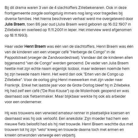
Bij dit drama waren 3 van de 4 slachtoffers Zillebekenaren. Ook in deze
frontgemeente zorgde oorlogstuig immers nog lang voor tragedies bij
diverse families. Het hierna beschreven verhaal werd me overgeleverd door
Julia Braem
, toen 86 jaar oud (Julia Braem werd geboren op 16.02.1907 in
Zillebeke en overleed op 11.11.2001 in Ieper. Het interview werd afgenomen
op 18.11.1993).
Haar vader
Henri Braem
was één van de slachtoffers. Henri Braem was één
van de kinderen van een vroeger café "Herberge de Congo" in de
Pappotstraat (vroeger de Zandvoordestraat). Vandaar dat de kinderen allen
bijgenaamd "van de Congo" werden genoemd. De vader van Julia Braem
heette met zijn echte naam eigenlijk Isidoor, maar iedereen noemde hem
bij zijn tweede naam Henri. Het werd dan ook "Erten van de Congo up
Zillebeke". Voor de oorlog ging Henri meewerken met zijn vader naar
Frankrijk. Enkel het laatste jaar voor de Grote Oorlog bleef hij in Zillebeke.
Hij had zelf een café ("De Roo Kouse") op de Molenhoek geopend en was
daarnaast ook fietsenmaker. Maar blijkbaar werkte hij ook als arbeider
voor een ondernemer.
Hij was trouwens een verwoed amateur-renner in plaatselijke koersen en
daarnaast was hij ook verloofd. Een anekdote: Zijn moeder had hem een
nieuwe fiets beloofd had als hij niet trouwde. Henri Braem wachtte dus met
trouwen tot hij zijn "velo" kreeg en trouwde daarna toch met armen en
knieën omwonden vanwege een valpartij.