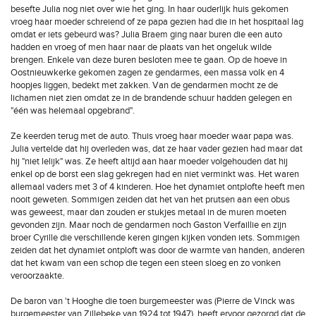
besefte Julia nog niet over wie het ging. In haar ouderlijk huis gekomen
vroeg haar moeder schreiend of ze papa gezien had die in het hospitaal lag
omdat er iets gebeurd was? Julia Braem ging naar buren die een auto
hadden en vroeg of men haar naar de plaats van het ongeluk wilde
brengen. Enkele van deze buren besloten mee te gaan. Op de hoeve in
Oostnieuwkerke gekomen zagen ze gendarmes, een massa volk en 4
hoopjes liggen, bedekt met zakken. Van de gendarmen mocht ze de
lichamen niet zien omdat ze in de brandende schuur hadden gelegen en
"één was helemaal opgebrand".
Ze keerden terug met de auto. Thuis vroeg haar moeder waar papa was.
Julia vertelde dat hij overleden was, dat ze haar vader gezien had maar dat
hij "niet lelijk" was. Ze heeft altijd aan haar moeder volgehouden dat hij
enkel op de borst een slag gekregen had en niet verminkt was. Het waren
allemaal vaders met 3 of 4 kinderen. Hoe het dynamiet ontplofte heeft men
nooit geweten. Sommigen zeiden dat het van het prutsen aan een obus
was geweest, maar dan zouden er stukjes metaal in de muren moeten
gevonden zijn. Maar noch de gendarmen noch Gaston Verfaillie en zijn
broer Cyrille die verschillende keren gingen kijken vonden iets. Sommigen
zeiden dat het dynamiet ontploft was door de warmte van handen, anderen
dat het kwam van een schop die tegen een steen sloeg en zo vonken
veroorzaakte.
De baron van 't Hooghe die toen burgemeester was (Pierre de Vinck was
burgemeester van Zillebeke van 1924 tot 1947), heeft ervoor gezorgd dat de