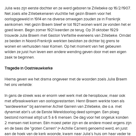
Julia was zijn eerste dochter en ze werd geboren te Zillebeke op 16/2/1907.
Net zoals alle Zillebekenaren vluchtte het gezin Braem voor het
oorlogsgeweld in 1914 en na diverse omwegen zouden ze in Frankrijk
aankomen. Het gezin Braem bleef er tot 1921 wonen want ze vonden het er
goed leven. Begin zomer 1921 keerden ze terug. Op 31 oktober 1929
trouwde Julia Braem met Gaston Verfaillie eveneens van Zillebeke. Omdat
ze beiden in Noord-Frankrijk werkten besloten ze dichter bij grens te
wonen en verhuisden naar Komen. Op het moment van het gebeuren
wilden ze juist hun leven een andere wending geven door met een eigen
zaak te beginnen.
Tragedie in Oostnieuwkerke
Hierna geven we het drama ongeveer met de woorden zoals Julia Braem
het ons vertelde:
In gans de streek was er enorm veel werk met de heropbouw, maar ook
met afbraakwerken van oorlogsrestanten. Henri Braem werkte toen als
"aardewerker" bij aannemer Achiel Garrein van Zillebeke, die o.a. met
dynamiet abri's uit de Eerste Wereldoorlog deed springen. Een ploeg
bestond normaal altijd uit 5 à 6 mensen. De dag voor het ongeluk konden
2 mensen niet komen. Eén moest peter zijn en de andere moest ergens zijn
en de baas die "groten Carrein" (= Achille Carrein) genoemd werd, en juist
aan de hoek van de kerk woonde, kwam naar Julia's huis om haar vader te