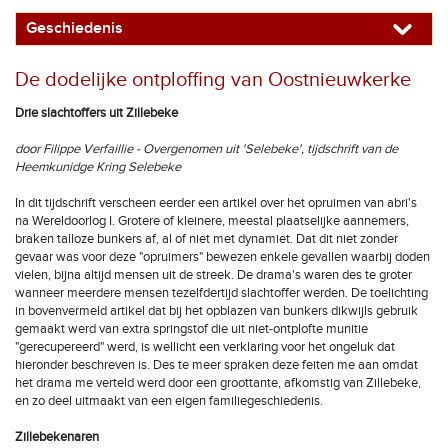
Geschiedenis
De dodelijke ontploffing van Oostnieuwkerke
Drie slachtoffers uit Zillebeke
door Filippe Verfaillie - Overgenomen uit 'Selebeke', tijdschrift van de
Heemkunidge Kring Selebeke
In dit tijdschrift verscheen eerder een artikel over het opruimen van abri's
na Wereldoorlog I. Grotere of kleinere, meestal plaatselijke aannemers,
braken talloze bunkers af, al of niet met dynamiet. Dat dit niet zonder
gevaar was voor deze "opruimers" bewezen enkele gevallen waarbij doden
vielen, bijna altijd mensen uit de streek. De drama's waren des te groter
wanneer meerdere mensen tezelfdertijd slachtoffer werden. De toelichting
in bovenvermeld artikel dat bij het opblazen van bunkers dikwijls gebruik
gemaakt werd van extra springstof die uit niet-ontplofte munitie
"gerecupereerd" werd, is wellicht een verklaring voor het ongeluk dat
hieronder beschreven is. Des te meer spraken deze feiten me aan omdat
het drama me verteld werd door een groottante, afkomstig van Zillebeke,
en zo deel uitmaakt van een eigen familiegeschiedenis.
Zillebekenaren