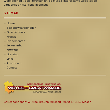
Wereldoorlog I, een literatuurlijst, de musea, interessante websites en
uitgebreide historische informatie.
SITEMAP
Home
Bezienswaardigheden
Geschiedenis
Nieuws
Evenementen
Je was erbij
Netwerk
Literatuur
Links
Adverteren
Contact
Correspondentie: WO1.be, p/a Jan Matsaert, Markt 10, 8957 Mesen