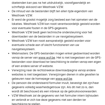
doeleinden kan pas na het uitdrukkelijk, voorafgaandelijk en
schriftelijk akkoord van Westhoek VZW.
De inhoud van de bestanden blijft ten allen tijde eigendom van
Westhoek VZW.
Er werd de grootst mogelijk zorg besteed aan het opmeten van de
lokaties. Westhoek VZW kan nooit verantwoordelijk gesteld worden
voor eventuele fouten in de GPS-gegevens.
Westhoek VZW biedt geen technische ondersteuning voor het
downloaden van de bestanden in uw navigatiesysteem.
Westhoek VZW kan nooit aansprakelijk gesteld worden voor
eventuele schade aan of slecht functioneren van uw
navigatiesysteem.
Webmasters: De GPS-bestanden mogen enkel gedownload worden
vanop de server van
www.wo1.be
. Het is niet toegestaan om de GPS-
bestanden voor download ter beschikking te stellen vanop een eigen
of een andere server of website.
Verwijzing naar de rechtstreekse downloadpagina vanop andere
websites is niet toegestaan. Verwijzingen dienen in alle gevallen te
gebeuren naar de homepage van
www.wo1.be
.
De persoon die onderstaand formulier invult, bevestigt dat zijn/haar
gegevens volledig waarheidsgetrouw zijn. Als dit niet zo is, dan
wordt dit beschouwd als een inbreuk op de gebruiksvoorwaarden.
VZW Westhoek zal de gegevens van het formulier intern bijhouden
en verbindt er zich toe deze gegevens niet aan derden ter
beschikking te stellen.