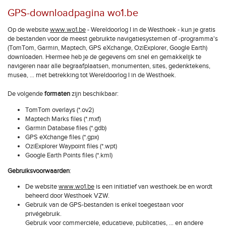
GPS-downloadpagina wo1.be
Op de website
www.wo1.be
- Wereldoorlog I in de Westhoek - kun je gratis
de bestanden voor de meest gebruikte navigatiesystemen of -programma's
(TomTom, Garmin, Maptech, GPS eXchange, OziExplorer, Google Earth)
downloaden. Hiermee heb je de gegevens om snel en gemakkelijk te
navigeren naar alle begraafplaatsen, monumenten, sites, gedenktekens,
musea, ... met betrekking tot Wereldoorlog I in de Westhoek.
De volgende
formaten
zijn beschikbaar:
TomTom overlays (*.ov2)
Maptech Marks files (*.mxf)
Garmin Database files (*.gdb)
GPS eXchange files (*.gpx)
OziExplorer Waypoint files (*.wpt)
Google Earth Points files (*.kml)
Gebruiksvoorwaarden
:
De website
www.wo1.be
is een initiatief van westhoek.be en wordt
beheerd door Westhoek VZW.
Gebruik van de GPS-bestanden is enkel toegestaan voor
privégebruik.
Gebruik voor commerciële, educatieve, publicaties, … en andere