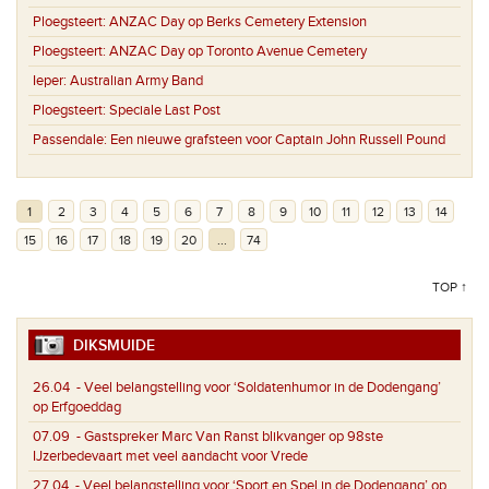
Ploegsteert:
ANZAC Day op Berks Cemetery Extension
Ploegsteert:
ANZAC Day op Toronto Avenue Cemetery
Ieper:
Australian Army Band
Ploegsteert:
Speciale Last Post
Passendale:
Een nieuwe grafsteen voor Captain John Russell Pound
1
2
3
4
5
6
7
8
9
10
11
12
13
14
15
16
17
18
19
20
...
74
TOP ↑
DIKSMUIDE
26.04
- Veel belangstelling voor ‘Soldatenhumor in de Dodengang’
op Erfgoeddag
07.09
- Gastspreker Marc Van Ranst blikvanger op 98ste
IJzerbedevaart met veel aandacht voor Vrede
27.04
- Veel belangstelling voor ‘Sport en Spel in de Dodengang’ op