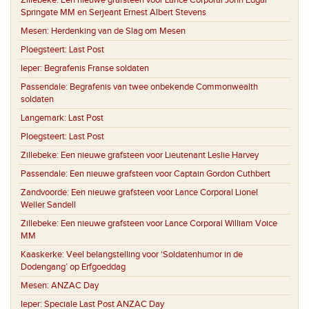
Zillebeke:
Een nieuwe grafsteen voor Lance Corporal John Edgar
Springate MM en Serjeant Ernest Albert Stevens
Mesen:
Herdenking van de Slag om Mesen
Ploegsteert:
Last Post
Ieper:
Begrafenis Franse soldaten
Passendale:
Begrafenis van twee onbekende Commonwealth
soldaten
Langemark:
Last Post
Ploegsteert:
Last Post
Zillebeke:
Een nieuwe grafsteen voor Lieutenant Leslie Harvey
Passendale:
Een nieuwe grafsteen voor Captain Gordon Cuthbert
Zandvoorde:
Een nieuwe grafsteen voor Lance Corporal Lionel
Weller Sandell
Zillebeke:
Een nieuwe grafsteen voor Lance Corporal William Voice
MM
Kaaskerke:
Veel belangstelling voor ‘Soldatenhumor in de
Dodengang’ op Erfgoeddag
Mesen:
ANZAC Day
Ieper:
Speciale Last Post ANZAC Day