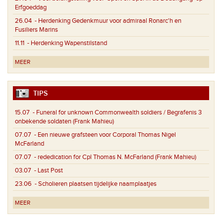
Erfgoeddag
26.04
- Herdenking Gedenkmuur voor admiraal Ronarc'h en
Fusiliers Marins
11.11
- Herdenking Wapenstilstand
MEER
TIPS
15.07
- Funeral for unknown Commonwealth soldiers / Begrafenis 3
onbekende soldaten (Frank Mahieu)
07.07
- Een nieuwe grafsteen voor Corporal Thomas Nigel
McFarland
07.07
- rededication for Cpl Thomas N. McFarland (Frank Mahieu)
03.07
- Last Post
23.06
- Scholieren plaatsen tijdelijke naamplaatjes
MEER