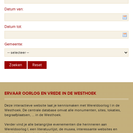
Datum van:
Datum tot:
Gemeente:
ERVAAR OORLOG EN VREDE IN DE WESTHOEK
Deze interactieve website laat je kennismaken met Wereldoorlog I in de
Westhoek. De centrale database omvat alle monumenten, sites, lokaties,
begraafplaatsen, ... in de Westhoek.
Verder vind je alle belangrijke evenementen die herinneren aan
Wereldoorlog I, een literatuurlijst, de musea, interessante websites en