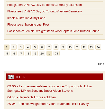
Ploegsteert:
ANZAC Day op Berks Cemetery Extension
Ploegsteert:
ANZAC Day op Toronto Avenue Cemetery
Ieper:
Australian Army Band
Ploegsteert:
Speciale Last Post
Passendale:
Een nieuwe grafsteen voor Captain John Russell Pound
1
2
3
4
5
6
7
8
9
10
11
12
13
14
15
16
17
18
19
20
...
74
TOP ↑
IEPER
09.06
- Een nieuwe grafsteen voor Lance Corporal John Edgar
Springate MM en Serjeant Ernest Albert Stevens
04.06
- Begrafenis Franse soldaten
29.04
- Een nieuwe grafsteen voor Lieutenant Leslie Harvey