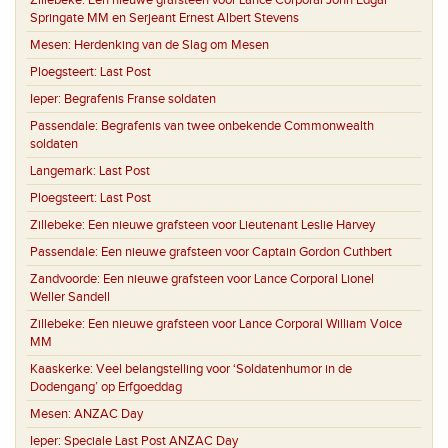
Zillebeke:
Een nieuwe grafsteen voor Lance Corporal John Edgar
Springate MM en Serjeant Ernest Albert Stevens
Mesen:
Herdenking van de Slag om Mesen
Ploegsteert:
Last Post
Ieper:
Begrafenis Franse soldaten
Passendale:
Begrafenis van twee onbekende Commonwealth
soldaten
Langemark:
Last Post
Ploegsteert:
Last Post
Zillebeke:
Een nieuwe grafsteen voor Lieutenant Leslie Harvey
Passendale:
Een nieuwe grafsteen voor Captain Gordon Cuthbert
Zandvoorde:
Een nieuwe grafsteen voor Lance Corporal Lionel
Weller Sandell
Zillebeke:
Een nieuwe grafsteen voor Lance Corporal William Voice
MM
Kaaskerke:
Veel belangstelling voor ‘Soldatenhumor in de
Dodengang’ op Erfgoeddag
Mesen:
ANZAC Day
Ieper:
Speciale Last Post ANZAC Day