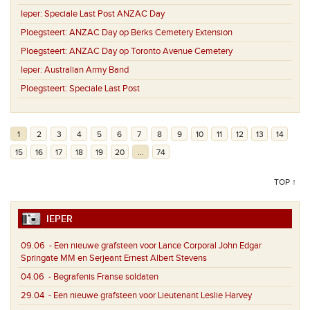
Ieper:
Speciale Last Post ANZAC Day
Ploegsteert:
ANZAC Day op Berks Cemetery Extension
Ploegsteert:
ANZAC Day op Toronto Avenue Cemetery
Ieper:
Australian Army Band
Ploegsteert:
Speciale Last Post
1
2
3
4
5
6
7
8
9
10
11
12
13
14
15
16
17
18
19
20
...
74
TOP ↑
IEPER
09.06
- Een nieuwe grafsteen voor Lance Corporal John Edgar
Springate MM en Serjeant Ernest Albert Stevens
04.06
- Begrafenis Franse soldaten
29.04
- Een nieuwe grafsteen voor Lieutenant Leslie Harvey