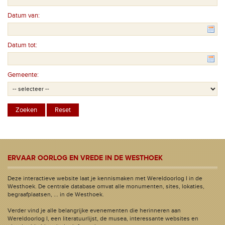
Datum van:
Datum tot:
Gemeente:
ERVAAR OORLOG EN VREDE IN DE WESTHOEK
Deze interactieve website laat je kennismaken met Wereldoorlog I in de
Westhoek. De centrale database omvat alle monumenten, sites, lokaties,
begraafplaatsen, ... in de Westhoek.
Verder vind je alle belangrijke evenementen die herinneren aan
Wereldoorlog I, een literatuurlijst, de musea, interessante websites en