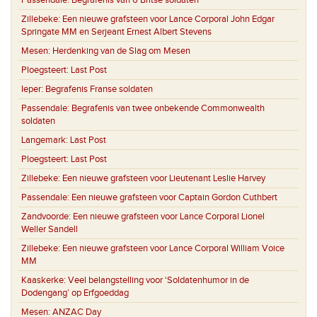
Passendale:
Begrafenis van 6 Britse soldaten
Zillebeke:
Een nieuwe grafsteen voor Lance Corporal John Edgar
Springate MM en Serjeant Ernest Albert Stevens
Mesen:
Herdenking van de Slag om Mesen
Ploegsteert:
Last Post
Ieper:
Begrafenis Franse soldaten
Passendale:
Begrafenis van twee onbekende Commonwealth
soldaten
Langemark:
Last Post
Ploegsteert:
Last Post
Zillebeke:
Een nieuwe grafsteen voor Lieutenant Leslie Harvey
Passendale:
Een nieuwe grafsteen voor Captain Gordon Cuthbert
Zandvoorde:
Een nieuwe grafsteen voor Lance Corporal Lionel
Weller Sandell
Zillebeke:
Een nieuwe grafsteen voor Lance Corporal William Voice
MM
Kaaskerke:
Veel belangstelling voor ‘Soldatenhumor in de
Dodengang’ op Erfgoeddag
Mesen:
ANZAC Day