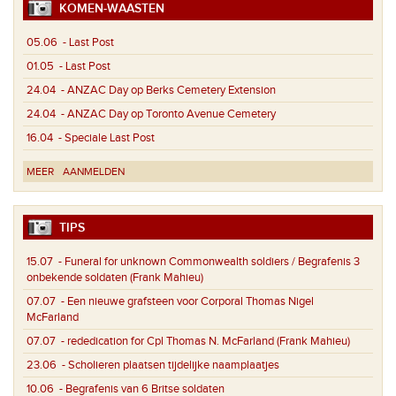
KOMEN-WAASTEN
05.06
- Last Post
01.05
- Last Post
24.04
- ANZAC Day op Berks Cemetery Extension
24.04
- ANZAC Day op Toronto Avenue Cemetery
16.04
- Speciale Last Post
MEER
AANMELDEN
TIPS
15.07
- Funeral for unknown Commonwealth soldiers / Begrafenis 3
onbekende soldaten (Frank Mahieu)
07.07
- Een nieuwe grafsteen voor Corporal Thomas Nigel
McFarland
07.07
- rededication for Cpl Thomas N. McFarland (Frank Mahieu)
23.06
- Scholieren plaatsen tijdelijke naamplaatjes
10.06
- Begrafenis van 6 Britse soldaten