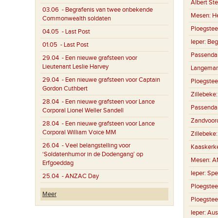
Albert St
03.06
- Begrafenis van twee onbekende
Mesen:
H
Commonwealth soldaten
Ploegstee
04.05
- Last Post
Ieper:
Beg
01.05
- Last Post
Passenda
29.04
- Een nieuwe grafsteen voor
Lieutenant Leslie Harvey
Langemar
29.04
- Een nieuwe grafsteen voor Captain
Ploegstee
Gordon Cuthbert
Zillebeke
28.04
- Een nieuwe grafsteen voor Lance
Passenda
Corporal Lionel Weller Sandell
Zandvoor
28.04
- Een nieuwe grafsteen voor Lance
Corporal William Voice MM
Zillebeke
26.04
- Veel belangstelling voor
Kaaskerk
‘Soldatenhumor in de Dodengang’ op
Mesen:
A
Erfgoeddag
Ieper:
Spe
25.04
- ANZAC Day
Ploegstee
Meer
Ploegstee
Ieper:
Aus