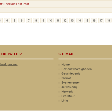
rt:
Speciale Last Post
3
4
5
6
7
8
9
10
11
12
13
14
15
16
17
18
 OP TWITTER
SITEMAP
@wo1greatwar
Home
Bezienswaardigheden
Geschiedenis
Nieuws
Evenementen
Je was erbij
Netwerk
Literatuur
Links