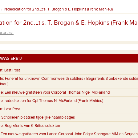
rededication for 2nd.Lt's. T. Brogan & E. Hopkins (Frank Mahieu)
›
tion for 2nd.Lt's. T. Brogan & E. Hopkins (Frank Ma
t artikel
WAS ERBIJ
rt:
Last Post
le:
Funeral for unknown Commonwealth soldiers / Begrafenis 3 onbekende sold
hieu)
le:
Een nieuwe grafsteen voor Corporal Thomas Nigel McFarland
le:
rededication for Cpl Thomas N. McFarland (Frank Mahieu)
rt:
Last Post
:
Scholieren plaatsen tijdelijke naamplaatjes
le:
Begrafenis van 6 Britse soldaten
:
Een nieuwe grafsteen voor Lance Corporal John Edgar Springate MM en Serjeant