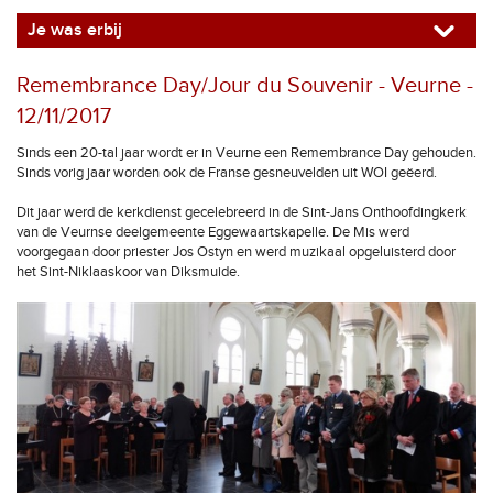
Je was erbij
Remembrance Day/Jour du Souvenir - Veurne -
12/11/2017
Sinds een 20-tal jaar wordt er in Veurne een Remembrance Day gehouden.
Sinds vorig jaar worden ook de Franse gesneuvelden uit WOI geëerd.
Dit jaar werd de kerkdienst gecelebreerd in de Sint-Jans Onthoofdingkerk
van de Veurnse deelgemeente Eggewaartskapelle. De Mis werd
voorgegaan door priester Jos Ostyn en werd muzikaal opgeluisterd door
het Sint-Niklaaskoor van Diksmuide.