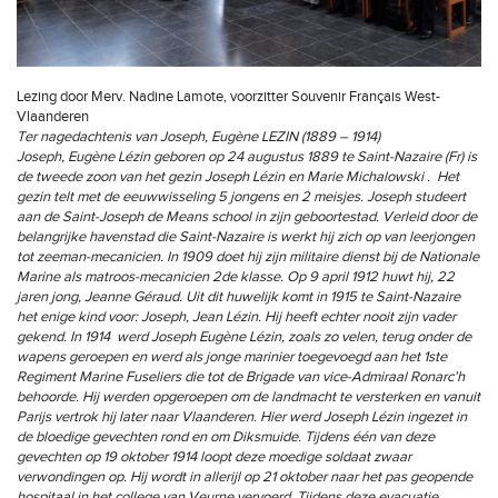
Lezing door Merv. Nadine Lamote, voorzitter Souvenir Français West-
Vlaanderen
Ter nagedachtenis van Joseph, Eugène LEZIN (1889 – 1914)
Joseph, Eugène Lézin geboren op 24 augustus 1889 te Saint-Nazaire (Fr) is
de tweede zoon van het gezin Joseph Lézin en Marie Michalowski . Het
gezin telt met de eeuwwisseling 5 jongens en 2 meisjes. Joseph studeert
aan de Saint-Joseph de Means school in zijn geboortestad. Verleid door de
belangrijke havenstad die Saint-Nazaire is werkt hij zich op van leerjongen
tot zeeman-mecanicien. In 1909 doet hij zijn militaire dienst bij de Nationale
Marine als matroos-mecanicien 2de klasse. Op 9 april 1912 huwt hij, 22
jaren jong, Jeanne Géraud. Uit dit huwelijk komt in 1915 te Saint-Nazaire
het enige kind voor: Joseph, Jean Lézin. Hij heeft echter nooit zijn vader
gekend. In 1914 werd Joseph Eugène Lézin, zoals zo velen, terug onder de
wapens geroepen en werd als jonge marinier toegevoegd aan het 1ste
Regiment Marine Fuseliers die tot de Brigade van vice-Admiraal Ronarc’h
behoorde. Hij werden opgeroepen om de landmacht te versterken en vanuit
Parijs vertrok hij later naar Vlaanderen. Hier werd Joseph Lézin ingezet in
de bloedige gevechten rond en om Diksmuide. Tijdens één van deze
gevechten op 19 oktober 1914 loopt deze moedige soldaat zwaar
verwondingen op. Hij wordt in allerijl op 21 oktober naar het pas geopende
hospitaal in het college van Veurne vervoerd. Tijdens deze evacuatie