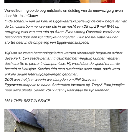
Verwelkoming op de begraafplaats en duiding van de aanwezige graven
door Mr. José Clauw
In de schaduw van de kerk in Eggewaartskapelle ligt de crew begraven van
de Lancasterbommenwerper die in de nacht van 28 op 29 mei 1944 op
terugweg was van een raid op Aken. Even voorbij Oostende werden ze
beschoten door een vijandelijke nachtjager. Hun toestel vatte vuur en
stortte neer in de omgeving van Eggewaartskapelle.
Vijf van de zeven bemanningsleden werden uiteindelijk begraven achter
deze kerk. Een zesde bemanningslid had het vliegtuig kunnen verlaten,
doch stortte te pletter in Lampernisse. Hij werd door de vijand ter aarde
besteld te Koksijde. Slechts één man overleefde deze ramp, doch werd
enkele dagen later krijgsgevangen genomen.
2001 was het jaar waarin we slaagden om Phil Gore naar
Eggewaartskapelle te halen. Sedertdien kwamen hij, Tony & Pam jaarlijks
naar deze plaats. Sedert 2007 rust hij voor altijd bij zijn vrienden.
MAY THEY REST IN PEACE