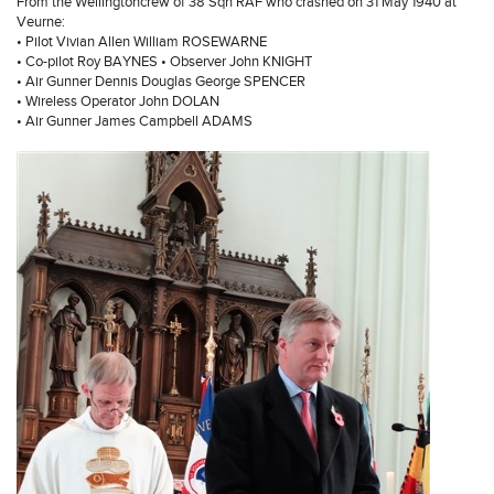
From the Wellingtoncrew of 38 Sqn RAF who crashed on 31 May 1940 at
Veurne:
• Pilot Vivian Allen William ROSEWARNE
• Co-pilot Roy BAYNES • Observer John KNIGHT
• Air Gunner Dennis Douglas George SPENCER
• Wireless Operator John DOLAN
• Air Gunner James Campbell ADAMS