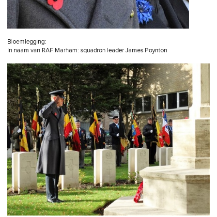
Bloemlegging:
In naam van RAF Marham: squadron leader James Poynton