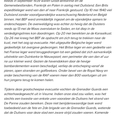
Reeds in september 1939 waren Groot-Brittannië en de
Gemenebestlanden, Frankrijk en Polen in oorlog met Duitsland. Een Brits
expeditieleger werd van dan af naar Frankrijk gestuurd. Op 10 mei 1940 viel
Duitsland zonder voorafgaandelijke waarschuwing Nederland en België
binnen. Het BEF werd onmiddellijk ingezet om de vijandelijke opmars te
onderscheppen. De overweldiging was echter zo hevig dat de Duisters
reeds op 13 mei de Maas overstaken te Sedan, en tot diep in de
verdedigingslinies kon doordringen. Op 20 mei bereikten ze de Kanaalkust.
Op 26 mei kreeg het BEF de opdracht om zich terug te trekken naar de
kust, met het oog op evacuatie. Het uitgeputte Belgische leger werd
gedeeltelijk tot overgave gedwongen. Het Britse leger en een gedeelte van
het Franse leger werd teruggedrongen tot een gebied dat zich aanvankelijk
uitstrekte van Duinkerke te Nieuwpoort; een perimeter die van dan af uur
na uur kleiner werd. Gezien de havendokken door de hevige
bombardementen waren beschadigd, verliep de ontscheping vanaf de
pieren, open stranden en golfbrekers. Onder bevel van de Royal Navy en
onder bescherming van de RAF voeren meer dan 800 vaartuigen uit om
hun jongens terug te komen halen.
Tijdens deze grootscheepse evacuatie vochten de Grenadier Guards een
achterhoedegevecht uit in Veurne. Indien onze stad zou vallen, was het
slechts een kwestie van enkele uren vooraleer de Duitsers het strand van
De Panne zouden bereiken. Deze niet benijdenswaardige taak werd
toebedeeld aan de 1ste en 2de brigade van de Grenadier Guards, wetende
dat de Duitsers voor deze stad een zware strijd zouden voeren. Komende