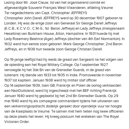
Lezing door Mr. José Clauw, lid van het organiserend comité en
afgevaardigde Souvenir Français West-Vlaanderen, afdeling Veurne
Ter nagedachtenis van Capt. Christopher JEFFREYS
Christopher John Darell JEFFREYS werd op 30 december 1907 geboren te
Londen. Hij was de enige zoon van Generaal Sir George Darell Jeffreys
(K.C.B., K.C.V.O., C.M.G., 1st Baron Jeffreys) en Lady Jeffreys (meisjesnaam
Heseltine) van Burkham House, Alton, Hampshire. In 1931 huwde hij met
Lady Rosemary Beatrice (Agar) Jeffreys (dochter van 4th Earl Normanton). In
1932 werd hun eerste zoon geboren: Mark George Christopher; 2nd Baron
Jeffreys, en in 1939 hun tweede zoon George Christian Darell.
Op 19-jarige leeftijd had hij reeds de graad van Sergeant na het volgen van
de opleiding aan het Royal Military College. Op 1 september 1927
vervoegde hij het 3de Bn van de Grenadier Guards, in de graad van
luitenant. Hij diende van 1933 tot 1935 in India. Promoveerde in november
1937 tot kapitein. Januari 1938 werd hij militair staf officier
Op 14 september 1939, toen GB, Frankrijk en Polen de oorlog verklaarden
aan NaziDuitsland, werd hij ingescheept met het BEF richting Frankrijk.
Januari 1940 werd hij geplaatst bij het 2nd Bn Grenadier Guards. Op 29
mei 1940 werd hij als compagnie commandant tijdens het uitvoeren van
een verkenningsopdracht dodelijk geraakt door vijandelijk vuur ter hoogte
van de Kaaiplaats te Veurne. Te samen met hem lieten nog twee officieren
op deze plaats het leven. Hij kreeg postuum het ereteken van The Royal
Victorian Order.