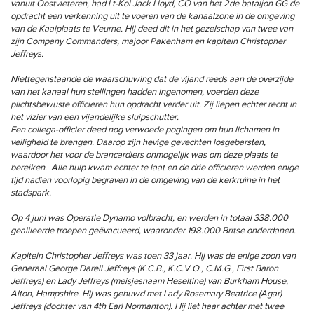
vanuit Oostvleteren, had Lt-Kol Jack Lloyd, CO van het 2de bataljon GG de
opdracht een verkenning uit te voeren van de kanaalzone in de omgeving
van de Kaaiplaats te Veurne. Hij deed dit in het gezelschap van twee van
zijn Company Commanders, majoor Pakenham en kapitein Christopher
Jeffreys.
Niettegenstaande de waarschuwing dat de vijand reeds aan de overzijde
van het kanaal hun stellingen hadden ingenomen, voerden deze
plichtsbewuste officieren hun opdracht verder uit. Zij liepen echter recht in
het vizier van een vijandelijke sluipschutter.
Een collega-officier deed nog verwoede pogingen om hun lichamen in
veiligheid te brengen. Daarop zijn hevige gevechten losgebarsten,
waardoor het voor de brancardiers onmogelijk was om deze plaats te
bereiken. Alle hulp kwam echter te laat en de drie officieren werden enige
tijd nadien voorlopig begraven in de omgeving van de kerkruïne in het
stadspark.
Op 4 juni was Operatie Dynamo volbracht, en werden in totaal 338.000
geallieerde troepen geëvacueerd, waaronder 198.000 Britse onderdanen.
Kapitein Christopher Jeffreys was toen 33 jaar. Hij was de enige zoon van
Generaal George Darell Jeffreys (K.C.B., K.C.V.O., C.M.G., First Baron
Jeffreys) en Lady Jeffreys (meisjesnaam Heseltine) van Burkham House,
Alton, Hampshire. Hij was gehuwd met Lady Rosemary Beatrice (Agar)
Jeffreys (dochter van 4th Earl Normanton). Hij liet haar achter met twee