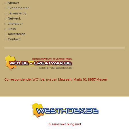
Nieuws
Evenementen
Je was erbij
Netwerk
Literatuur
Links
Adverteren
Contact
Correspondentie: WO1.be, p/a Jan Matsaert, Markt 10, 8957 Mesen
in samenwerking met