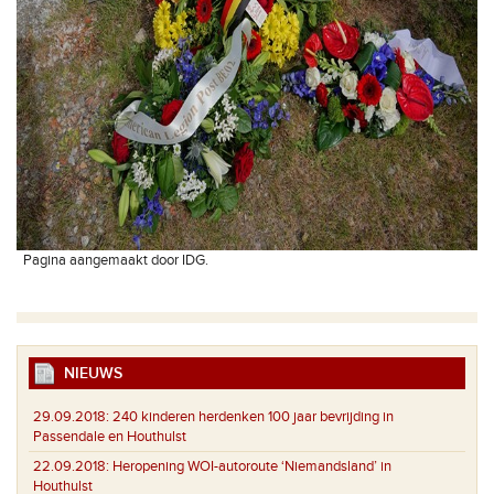
Pagina aangemaakt door IDG.
NIEUWS
29.09.2018:
240 kinderen herdenken 100 jaar bevrijding in
Passendale en Houthulst
22.09.2018:
Heropening WOI-autoroute ‘Niemandsland’ in
Houthulst