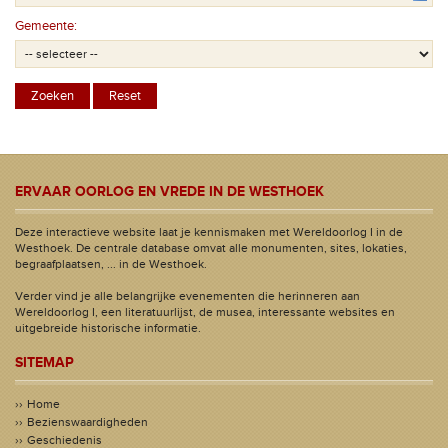
Gemeente:
ERVAAR OORLOG EN VREDE IN DE WESTHOEK
Deze interactieve website laat je kennismaken met Wereldoorlog I in de
Westhoek. De centrale database omvat alle monumenten, sites, lokaties,
begraafplaatsen, ... in de Westhoek.
Verder vind je alle belangrijke evenementen die herinneren aan
Wereldoorlog I, een literatuurlijst, de musea, interessante websites en
uitgebreide historische informatie.
SITEMAP
Home
Bezienswaardigheden
Geschiedenis