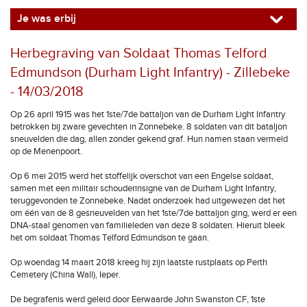
Je was erbij
Herbegraving van Soldaat Thomas Telford
Edmundson (Durham Light Infantry) - Zillebeke
- 14/03/2018
Op 26 april 1915 was het 1ste/7de battaljon van de Durham Light Infantry
betrokken bij zware gevechten in Zonnebeke. 8 soldaten van dit bataljon
sneuvelden die dag, allen zonder gekend graf. Hun namen staan vermeld
op de Menenpoort.
Op 6 mei 2015 werd het stoffelijk overschot van een Engelse soldaat,
samen met een militair schouderinsigne van de Durham Light Infantry,
teruggevonden te Zonnebeke. Nadat onderzoek had uitgewezen dat het
om één van de 8 gesneuvelden van het 1ste/7de battaljon ging, werd er een
DNA-staal genomen van familieleden van deze 8 soldaten. Hieruit bleek
het om soldaat Thomas Telford Edmundson te gaan.
Op woendag 14 maart 2018 kreeg hij zijn laatste rustplaats op Perth
Cemetery (China Wall), Ieper.
De begrafenis werd geleid door Eerwaarde John Swanston CF, 1ste