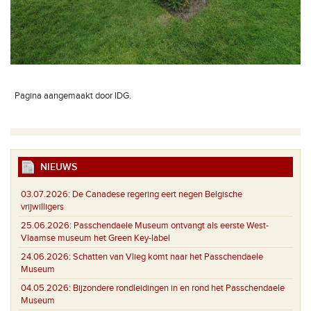
Pagina aangemaakt door IDG.
NIEUWS
03.07.2026:
De Canadese regering eert negen Belgische
vrijwilligers
25.06.2026:
Passchendaele Museum ontvangt als eerste West-
Vlaamse museum het Green Key-label
24.06.2026:
Schatten van Vlieg komt naar het Passchendaele
Museum
04.05.2026:
Bijzondere rondleidingen in en rond het Passchendaele
Museum