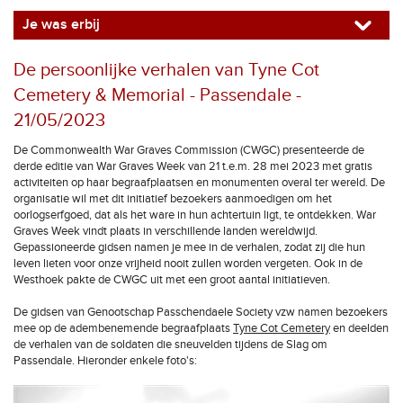
Je was erbij
De persoonlijke verhalen van Tyne Cot
Cemetery & Memorial - Passendale -
21/05/2023
De Commonwealth War Graves Commission (CWGC) presenteerde de
derde editie van War Graves Week van 21 t.e.m. 28 mei 2023 met gratis
activiteiten op haar begraafplaatsen en monumenten overal ter wereld. De
organisatie wil met dit initiatief bezoekers aanmoedigen om het
oorlogserfgoed, dat als het ware in hun achtertuin ligt, te ontdekken. War
Graves Week vindt plaats in verschillende landen wereldwijd.
Gepassioneerde gidsen namen je mee in de verhalen, zodat zij die hun
leven lieten voor onze vrijheid nooit zullen worden vergeten. Ook in de
Westhoek pakte de CWGC uit met een groot aantal initiatieven.
De gidsen van Genootschap Passchendaele Society vzw namen bezoekers
mee op de adembenemende begraafplaats
Tyne Cot Cemetery
en deelden
de verhalen van de soldaten die sneuvelden tijdens de Slag om
Passendale. Hieronder enkele foto's: