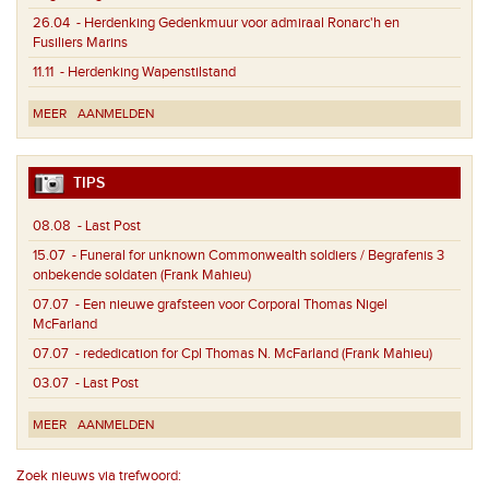
26.04
- Herdenking Gedenkmuur voor admiraal Ronarc'h en
Fusiliers Marins
11.11
- Herdenking Wapenstilstand
MEER
AANMELDEN
TIPS
08.08
- Last Post
15.07
- Funeral for unknown Commonwealth soldiers / Begrafenis 3
onbekende soldaten (Frank Mahieu)
07.07
- Een nieuwe grafsteen voor Corporal Thomas Nigel
McFarland
07.07
- rededication for Cpl Thomas N. McFarland (Frank Mahieu)
03.07
- Last Post
MEER
AANMELDEN
Zoek nieuws via trefwoord: