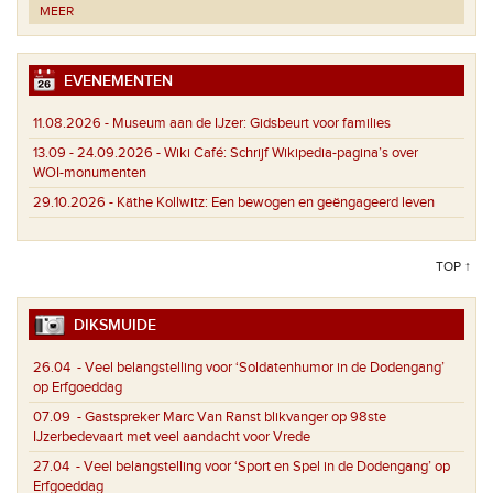
MEER
EVENEMENTEN
11.08.2026 -
Museum aan de IJzer: Gidsbeurt voor families
13.09 - 24.09.2026 -
Wiki Café: Schrijf Wikipedia-pagina’s over
WOI-monumenten
29.10.2026 -
Käthe Kollwitz: Een bewogen en geëngageerd leven
TOP ↑
DIKSMUIDE
26.04
- Veel belangstelling voor ‘Soldatenhumor in de Dodengang’
op Erfgoeddag
07.09
- Gastspreker Marc Van Ranst blikvanger op 98ste
IJzerbedevaart met veel aandacht voor Vrede
27.04
- Veel belangstelling voor ‘Sport en Spel in de Dodengang’ op
Erfgoeddag