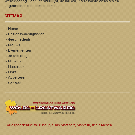
Wereldoorlog I, een literatuurlijst, de musea, interessante websites en
uitgebreide historische informatie.
SITEMAP
Home
Bezienswaardigheden
Geschiedenis
Nieuws
Evenementen
Je was erbij
Netwerk
Literatuur
Links
Adverteren
Contact
Correspondentie: WO1.be, p/a Jan Matsaert, Markt 10, 8957 Mesen