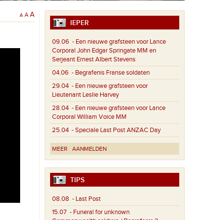
A
A
A
IEPER
09.06
- Een nieuwe grafsteen voor Lance
Corporal John Edgar Springate MM en
Serjeant Ernest Albert Stevens
04.06
- Begrafenis Franse soldaten
29.04
- Een nieuwe grafsteen voor
Lieutenant Leslie Harvey
28.04
- Een nieuwe grafsteen voor Lance
Corporal William Voice MM
25.04
- Speciale Last Post ANZAC Day
MEER
AANMELDEN
TIPS
08.08
- Last Post
15.07
- Funeral for unknown