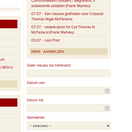
Commonwealth soldiers / Begrafenis 3
onbekende soldaten (Frank Mahieu)
07.07
- Een nieuwe grafsteen voor Corporal
Thomas Nigel McFarland
07.07
- rededication for Cpl Thomas N.
McFarland (Frank Mahieu)
03.07
- Last Post
MEER
AANMELDEN
eum
Zoek nieuws via trefwoord:
n WOI in
Datum van:
Datum tot:
Gemeente: