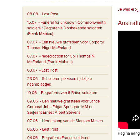
Je was erbij
08.08
- Last Post
Austral
15.07
- Funeral for unknown Commonwealth
soldiers / Begrafenis 3 onbekende soldaten
(Frank Mahieu)
07.07
- Een nieuwe grafsteen voor Corporal
Thomas Nigel McFarland
07.07
- rededication for Cpl Thomas N.
McFarland (Frank Mahieu)
03.07
- Last Post
23.06
- Scholieren plaatsen tijdelijke
naamplaatjes
10.06
- Begrafenis van 6 Britse soldaten
09.06
- Een nieuwe grafsteen voor Lance
Corporal John Edgar Springate MM en
Serjeant Ernest Albert Stevens
07.06
- Herdenking van de Slag om Mesen
05.06
- Last Post
Pagina aange
04.06
- Begrafenis Franse soldaten