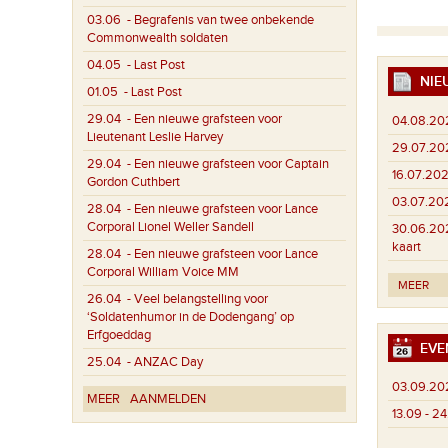
03.06
- Begrafenis van twee onbekende
Commonwealth soldaten
04.05
- Last Post
NIE
01.05
- Last Post
29.04
- Een nieuwe grafsteen voor
04.08.20
Lieutenant Leslie Harvey
29.07.20
29.04
- Een nieuwe grafsteen voor Captain
16.07.202
Gordon Cuthbert
03.07.20
28.04
- Een nieuwe grafsteen voor Lance
Corporal Lionel Weller Sandell
30.06.20
kaart
28.04
- Een nieuwe grafsteen voor Lance
Corporal William Voice MM
MEER
26.04
- Veel belangstelling voor
‘Soldatenhumor in de Dodengang’ op
Erfgoeddag
EVE
25.04
- ANZAC Day
03.09.20
MEER
AANMELDEN
13.09 - 2