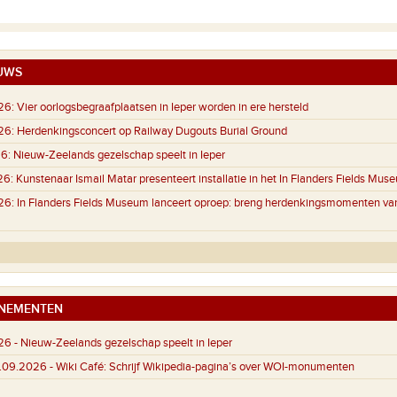
UWS
26:
Vier oorlogsbegraafplaatsen in Ieper worden in ere hersteld
26:
Herdenkingsconcert op Railway Dugouts Burial Ground
6:
Nieuw-Zeelands gezelschap speelt in Ieper
26:
Kunstenaar Ismail Matar presenteert installatie in het In Flanders Fields Mus
26:
In Flanders Fields Museum lanceert oproep: breng herdenkingsmomenten va
NEMENTEN
26 -
Nieuw-Zeelands gezelschap speelt in Ieper
4.09.2026 -
Wiki Café: Schrijf Wikipedia-pagina’s over WOI-monumenten