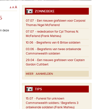
A
A
A
ZONNEBEKE
5
07.07
- Een nieuwe grafsteen voor Corporal
Thomas Nigel McFarland
an deze
07.07
- rededication for Cpl Thomas N.
McFarland (Frank Mahieu)
10.06
- Begrafenis van 6 Britse soldaten
03.06
- Begrafenis van twee onbekende
Commonwealth soldaten
29.04
- Een nieuwe grafsteen voor Captain
Gordon Cuthbert
MEER
AANMELDEN
TIPS
15.07
- Funeral for unknown
Commonwealth soldiers / Begrafenis 3
onbekende soldaten (Frank Mahieu)