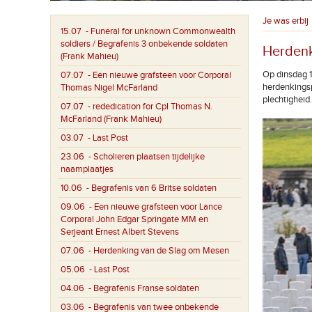
Je was erbij
15.07
- Funeral for unknown Commonwealth
soldiers / Begrafenis 3 onbekende soldaten
Herdenk
(Frank Mahieu)
Op dinsdag 
07.07
- Een nieuwe grafsteen voor Corporal
herdenkingsp
Thomas Nigel McFarland
plechtigheid.
07.07
- rededication for Cpl Thomas N.
McFarland (Frank Mahieu)
03.07
- Last Post
23.06
- Scholieren plaatsen tijdelijke
naamplaatjes
10.06
- Begrafenis van 6 Britse soldaten
09.06
- Een nieuwe grafsteen voor Lance
Corporal John Edgar Springate MM en
Serjeant Ernest Albert Stevens
07.06
- Herdenking van de Slag om Mesen
05.06
- Last Post
04.06
- Begrafenis Franse soldaten
03.06
- Begrafenis van twee onbekende