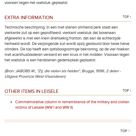
vooraan tegen het voetstuk geplaatst.
EXTRA INFORMATION
TOP ↑
Technische beschrijving: In een met stenen omheind perk staat een
vierkante zuil op een geprofileerd, vierkant voetstuk dat bovenaan
afgewerkt is met een klein driehoekig fronton, dat aan de achterzijde
herhaald wordt. De verjongende zuil wordt opzij gesteund door twee halve
cilinders. De top heeft een spitsboogvormige bekroning, op de vier hoeken
met acanthusbladeren versierd en een kruis in het midden. Vooraan tegen
het voetstuk is een hardstenen gedenkplaat geplaatst.
(Bron: JABOBS M., "Zij, die vielen als helden", Brugge, 1996, 2 delen -
Uitgave Provincie West-Vlaanderen)
OTHER ITEMS IN LEISELE
TOP ↑
Commemorative column in remembrance of the military and civilian
victims of Leisele (WW I and WW II)
TOP ↑