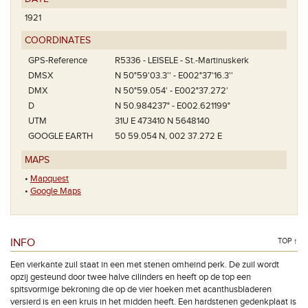
1921
COORDINATES
GPS-Reference
R5336 - LEISELE - St.-Martinuskerk
DMSX
N 50°59'03.3'' - E002°37'16.3''
DMX
N 50°59.054' - E002°37.272'
D
N 50.984237° - E002.621199°
UTM
31U E 473410 N 5648140
GOOGLE EARTH
50 59.054 N, 002 37.272 E
MAPS
•
Mapquest
•
Google Maps
INFO
TOP ↑
Een vierkante zuil staat in een met stenen omheind perk. De zuil wordt
opzij gesteund door twee halve cilinders en heeft op de top een
spitsvormige bekroning die op de vier hoeken met acanthusbladeren
versierd is en een kruis in het midden heeft. Een hardstenen gedenkplaat is