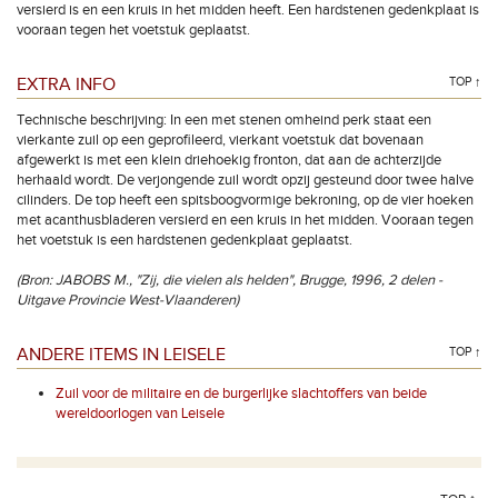
versierd is en een kruis in het midden heeft. Een hardstenen gedenkplaat is
vooraan tegen het voetstuk geplaatst.
EXTRA INFO
TOP ↑
Technische beschrijving: In een met stenen omheind perk staat een
vierkante zuil op een geprofileerd, vierkant voetstuk dat bovenaan
afgewerkt is met een klein driehoekig fronton, dat aan de achterzijde
herhaald wordt. De verjongende zuil wordt opzij gesteund door twee halve
cilinders. De top heeft een spitsboogvormige bekroning, op de vier hoeken
met acanthusbladeren versierd en een kruis in het midden. Vooraan tegen
het voetstuk is een hardstenen gedenkplaat geplaatst.
(Bron: JABOBS M., "Zij, die vielen als helden", Brugge, 1996, 2 delen -
Uitgave Provincie West-Vlaanderen)
ANDERE ITEMS IN LEISELE
TOP ↑
Zuil voor de militaire en de burgerlijke slachtoffers van beide
wereldoorlogen van Leisele