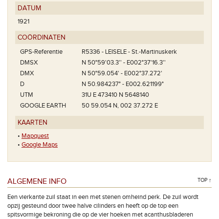
DATUM
1921
COÖRDINATEN
GPS-Referentie
R5336 - LEISELE - St.-Martinuskerk
DMSX
N 50°59'03.3'' - E002°37'16.3''
DMX
N 50°59.054' - E002°37.272'
D
N 50.984237° - E002.621199°
UTM
31U E 473410 N 5648140
GOOGLE EARTH
50 59.054 N, 002 37.272 E
KAARTEN
•
Mapquest
•
Google Maps
ALGEMENE INFO
TOP ↑
Een vierkante zuil staat in een met stenen omheind perk. De zuil wordt
opzij gesteund door twee halve cilinders en heeft op de top een
spitsvormige bekroning die op de vier hoeken met acanthusbladeren