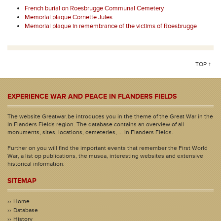
French burial on Roesbrugge Communal Cemetery
Memorial plaque Cornette Jules
Memorial plaque in remembrance of the victims of Roesbrugge
TOP ↑
EXPERIENCE WAR AND PEACE IN FLANDERS FIELDS
The website Greatwar.be introduces you in the theme of the Great War in the
In Flanders Fields region. The database contains an overview of all
monuments, sites, locations, cemeteries, ... in Flanders Fields.
Further on you will find the important events that remember the First World
War, a list op publications, the musea, interesting websites and extensive
historical information.
SITEMAP
Home
Database
History