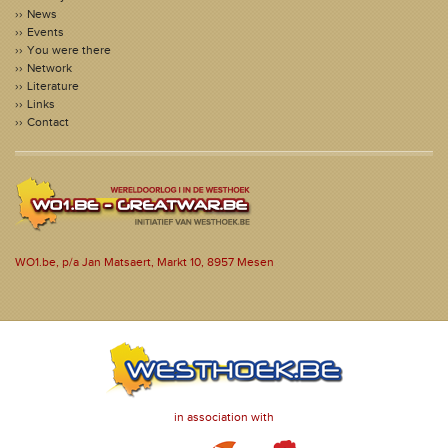
News
Events
You were there
Network
Literature
Links
Contact
WO1.be, p/a Jan Matsaert, Markt 10, 8957 Mesen
in association with