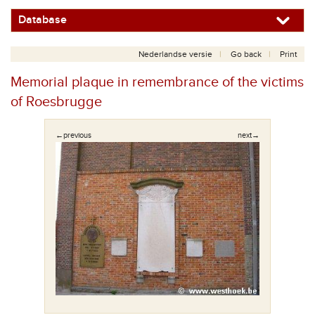
Database
Nederlandse versie
Go back
Print
Memorial plaque in remembrance of the victims
of Roesbrugge
←previous
next→