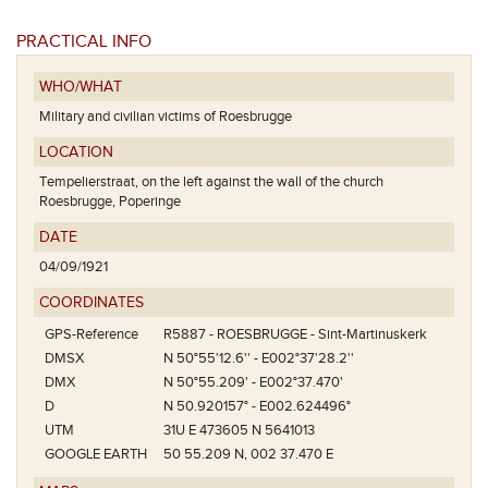
PRACTICAL INFO
WHO/WHAT
Military and civilian victims of Roesbrugge
LOCATION
Tempelierstraat, on the left against the wall of the church
Roesbrugge, Poperinge
DATE
04/09/1921
COORDINATES
GPS-Reference
R5887 - ROESBRUGGE - Sint-Martinuskerk
DMSX
N 50°55'12.6'' - E002°37'28.2''
DMX
N 50°55.209' - E002°37.470'
D
N 50.920157° - E002.624496°
UTM
31U E 473605 N 5641013
GOOGLE EARTH
50 55.209 N, 002 37.470 E