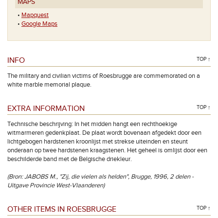
MAPS
•
Mapquest
•
Google Maps
INFO
TOP ↑
The military and civilian victims of Roesbrugge are commemorated on a
white marble memorial plaque.
EXTRA INFORMATION
TOP ↑
Technische beschrijving: In het midden hangt een rechthoekige
witmarmeren gedenkplaat. De plaat wordt bovenaan afgedekt door een
lichtgebogen hardstenen kroonlijst met strekse uiteinden en steunt
onderaan op twee hardstenen kraagstenen. Het geheel is omlijst door een
beschilderde band met de Belgische driekleur.
(Bron: JABOBS M., "Zij, die vielen als helden", Brugge, 1996, 2 delen -
Uitgave Provincie West-Vlaanderen)
OTHER ITEMS IN ROESBRUGGE
TOP ↑