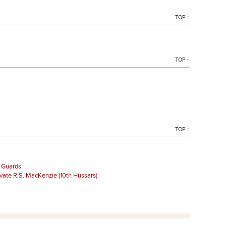
TOP ↑
TOP ↑
TOP ↑
e Guards
vate R.S. MacKenzie (10th Hussars)