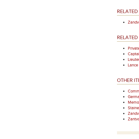
RELATED 
Zandv
RELATED
Priva
Capta
Lieut
Lance
OTHER I
Comme
Germa
Memori
Staine
Zandv
Zantvo