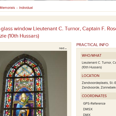
Memorials
Individual
›
-glass window Lieutenant C. Turnor, Captain F. Ros
ie (10th Hussars)
PRACTICAL INFO
next→
WHO/WHAT
Lieutenant C. Turnor, C
(10th Hussars)
LOCATION
Zandvoordeplaats, St.-B
Zandvoorde, Zonnebek
COORDINATES
GPS-Reference
DMSX
DMX