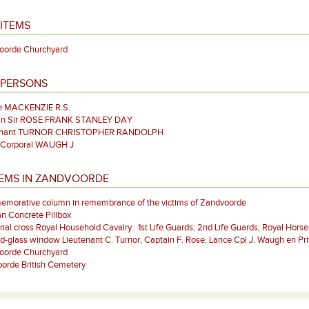
ITEMS
oorde Churchyard
 PERSONS
te MACKENZIE R.S.
in Sir ROSE FRANK STANLEY DAY
enant TURNOR CHRISTOPHER RANDOLPH
 Corporal WAUGH J
TEMS IN ZANDVOORDE
morative column in remembrance of the victims of Zandvoorde
n Concrete Pillbox
al cross Royal Household Cavalry : 1st Life Guards; 2nd Life Guards; Royal Hors
d-glass window Lieutenant C. Turnor, Captain F. Rose, Lance Cpl J. Waugh en Pri
oorde Churchyard
orde British Cemetery