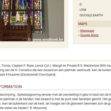
D
UTM
GOOGLE EARTH
MAPS
•
Mapquest
•
Google Maps
. Turnor, Captain F. Rose, Lance Cpl J. Waugh en Private R.S. MacKenzie (10th H
ling van de H. Cornelius die een zwaard en een palmtak vasthoudt. Aan de buiten
deze 4 Huzaren (Zandvoorde Churchyard).
NFORMATION
eschrijving : Spitsboogvormig venster met de voorstelling in glas-in-lood van de 
n palmtak in de handen. Het zwaard is met de punt naar beneden gericht. Het ge
. Aan de buitenkant van de kerk, ter hoogte van dit glasraam bevinden zich de 
 die vielen als helden"; R. Missinne)