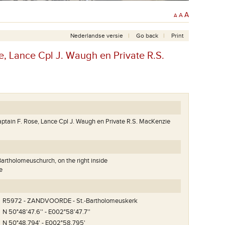
A
A
A
Nederlandse versie
Go back
Print
e, Lance Cpl J. Waugh en Private R.S.
aptain F. Rose, Lance Cpl J. Waugh en Private R.S. MacKenzie
artholomeuschurch, on the right inside
e
R5972 - ZANDVOORDE - St.-Bartholomeuskerk
N 50°48'47.6'' - E002°58'47.7''
N 50°48.794' - E002°58.795'