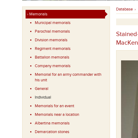
Database
›
› Memorials
Municipal memorials
Parochial memorials
Stained
Division memorials
MacKenz
Regiment memorials
Battalion memorials
Company memorials
Memorial for an army commander with
his unit
General
Individual
Memorials for an event
Memorials near a location
Albertina memorials
Demarcation stones