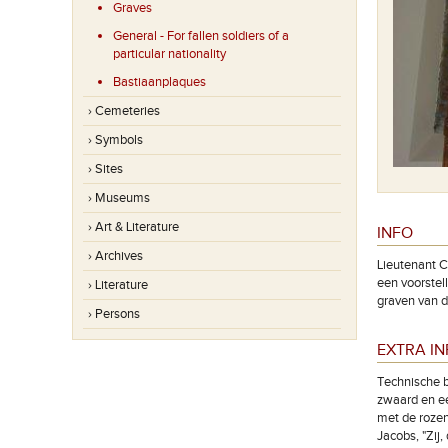
Graves
General - For fallen soldiers of a
particular nationality
Bastiaanplaques
› Cemeteries
› Symbols
› Sites
› Museums
› Art & Literature
INFO
› Archives
Lieutenant C
een voorstel
› Literature
graven van 
› Persons
EXTRA I
Technische b
zwaard en ee
met de rozen
Jacobs, "Zij,