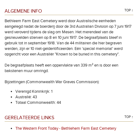
ALGEMENE INFO
TOP ↑
Bethleem Farm East Cemetery werd door Australische eenheden
aangelegd nadat de boerderij door de 3rd Australian Division op 7 juni 1917
werd veroverd tijdens de slag om Mesen. Het merendeel van de
gesneuvelden stierven op 8 en 10 juni 1917. De begraafplaats bleef in
gebruik tot in september 1918. Van de 44 militairen die hier begraven
werden, zijn er 10 niet-geïdentificeerden. Eén 'special memorial' werd
opgericht voor een Australiër "Known to be buried in this cemetery".
De begraafplaats heeft een oppervlakte van 339 m² en is door een
bakstenen muur omringd.
Bijzettingen (Commonwealth War Graves Commission):
Verenigd Koninkrijk: 1
Australië: 43
Totaal Commonwealth: 44
GERELATEERDE LINKS
TOP ↑
The Western Front Today - Bethlehem Farm East Cemetery