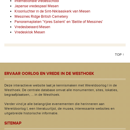
Internationale vredesschool
Japanse vredespaal Mesen
Kroonluchter in de Sint-Niklaaskerk van Mesen
Messines Ridge British Cemetery
Panoramaplaten 'Ypres Salient' en 'Battle of Messines'
Vredesbeiaard Mesen
Vredesklok Mesen
TOP ↑
ERVAAR OORLOG EN VREDE IN DE WESTHOEK
Deze interactieve website laat je kennismaken met Wereldoorlog I in de
Westhoek. De centrale database omvat alle monumenten, sites, lokaties,
begraafplaatsen, ... in de Westhoek.
Verder vind je alle belangrijke evenementen die herinneren aan
Wereldoorlog I, een literatuurlijst, de musea, interessante websites en
uitgebreide historische informatie.
SITEMAP