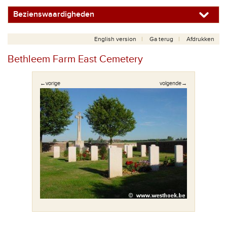
Bezienswaardigheden
English version
Ga terug
Afdrukken
Bethleem Farm East Cemetery
←vorige
volgende→