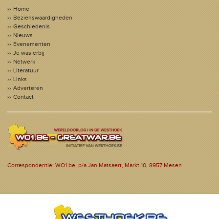
Home
Bezienswaardigheden
Geschiedenis
Nieuws
Evenementen
Je was erbij
Netwerk
Literatuur
Links
Adverteren
Contact
Correspondentie: WO1.be, p/a Jan Matsaert, Markt 10, 8957 Mesen