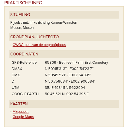
PRAKTISCHE INFO
SITUERING
Rijselstraat, links richting Komen-Waasten
Mesen, Mesen
GRONDPLAN-LUCHTFOTO
ied in this
•
CWGC-plan van de begraafplaats
COÖRDINATEN
GPS-Referentie
R5809 - Bethleem Farm East Cemetery
DMSX
N 50°45'31.3'' - E002°54'23.7''
DMX
N 50°45.521' - E002°54.395'
D
N 50.758684° - E002.906584°
UTM
31U E 493411 N 5622994
GOOGLE EARTH
50 45.521 N, 002 54.395 E
KAARTEN
•
Mapquest
•
Google Maps