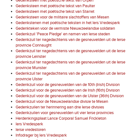
Gedenksteen met poëtische tekst van Orpen
Gedenksteen met poëtische tekst van Paulter
Gedenksteen met poëtische tekst van Starret
Gedenksteen voor de militaire slachtoffers van Mesen
Gedenkstenen met poëtische teksten in het Iers Vredespark
Gedenkteken voor de vermiste Nieuwzeelandse soldaten
Gedenkzuil 'Peace Pledge' en namen van Ierse steden
Gedenkzuil ter nagedachtenis van de gesneuvelden uit de Ierse
provincie Connaught
Gedenkzuil ter nagedachtenis van de gesneuvelden uit de Ierse
provincie Leinster
Gedenkzuil ter nagedachtenis van de gesneuvelden uit de Ierse
provincie Munster
Gedenkzuil ter nagedachtenis van de gesneuvelden uit de Ierse
provincie Ulster
Gedenkzuil voor de gesneuvelden van de 10th (Irish) Division
Gedenkzuil voor de gesneuvelden van de Irish (16th) Division
Gedenkzuil voor de gesneuvelden van de Ulster (36th) Division
Gedenkzuil voor de Nieuwzeelandse divisie te Mesen
Gedenkzuilen ter herinnering aan drie Ierse divisies
Gedenkzuilen voor gesneuvelden uit vier Ierse provincies
Herdenkingsplaat Lance Corporal Samuel Frickleton
Iers Vredespark
Ierse vredestoren
Infodrager bij Iers Vredespark