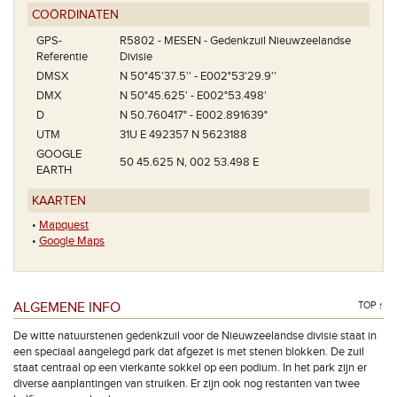
COÖRDINATEN
GPS-
R5802 - MESEN - Gedenkzuil Nieuwzeelandse
Referentie
Divisie
DMSX
N 50°45'37.5'' - E002°53'29.9''
DMX
N 50°45.625' - E002°53.498'
D
N 50.760417° - E002.891639°
UTM
31U E 492357 N 5623188
GOOGLE
50 45.625 N, 002 53.498 E
EARTH
KAARTEN
•
Mapquest
•
Google Maps
ALGEMENE INFO
TOP ↑
De witte natuurstenen gedenkzuil voor de Nieuwzeelandse divisie staat in
een speciaal aangelegd park dat afgezet is met stenen blokken. De zuil
staat centraal op een vierkante sokkel op een podium. In het park zijn er
diverse aanplantingen van struiken. Er zijn ook nog restanten van twee