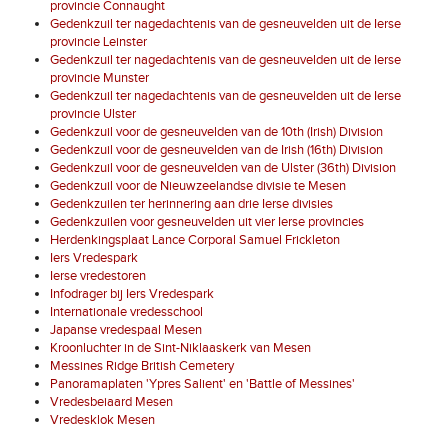
provincie Connaught
Gedenkzuil ter nagedachtenis van de gesneuvelden uit de Ierse
provincie Leinster
Gedenkzuil ter nagedachtenis van de gesneuvelden uit de Ierse
provincie Munster
Gedenkzuil ter nagedachtenis van de gesneuvelden uit de Ierse
provincie Ulster
Gedenkzuil voor de gesneuvelden van de 10th (Irish) Division
Gedenkzuil voor de gesneuvelden van de Irish (16th) Division
Gedenkzuil voor de gesneuvelden van de Ulster (36th) Division
Gedenkzuil voor de Nieuwzeelandse divisie te Mesen
Gedenkzuilen ter herinnering aan drie Ierse divisies
Gedenkzuilen voor gesneuvelden uit vier Ierse provincies
Herdenkingsplaat Lance Corporal Samuel Frickleton
Iers Vredespark
Ierse vredestoren
Infodrager bij Iers Vredespark
Internationale vredesschool
Japanse vredespaal Mesen
Kroonluchter in de Sint-Niklaaskerk van Mesen
Messines Ridge British Cemetery
Panoramaplaten 'Ypres Salient' en 'Battle of Messines'
Vredesbeiaard Mesen
Vredesklok Mesen