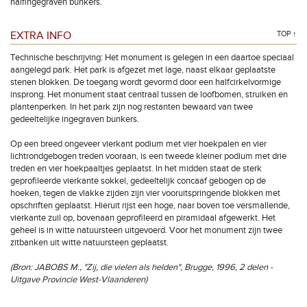
halfingegraven bunkers.
EXTRA INFO
TOP ↑
Technische beschrijving: Het monument is gelegen in een daartoe speciaal
aangelegd park. Het park is afgezet met lage, naast elkaar geplaatste
stenen blokken. De toegang wordt gevormd door een halfcirkelvormige
insprong. Het monument staat centraal tussen de loofbomen, struiken en
plantenperken. In het park zijn nog restanten bewaard van twee
gedeeltelijke ingegraven bunkers.
Op een breed ongeveer vierkant podium met vier hoekpalen en vier
lichtrondgebogen treden vooraan, is een tweede kleiner podium met drie
treden en vier hoekpaaltjes geplaatst. In het midden staat de sterk
geprofileerde vierkante sokkel, gedeeltelijk concaaf gebogen op de
hoeken, tegen de vlakke zijden zijn vier vooruitspringende blokken met
opschriften geplaatst. Hieruit rijst een hoge, naar boven toe versmallende,
vierkante zuil op, bovenaan geprofileerd en piramidaal afgewerkt. Het
geheel is in witte natuursteen uitgevoerd. Voor het monument zijn twee
zitbanken uit witte natuursteen geplaatst.
(Bron: JABOBS M., "Zij, die vielen als helden", Brugge, 1996, 2 delen -
Uitgave Provincie West-Vlaanderen)