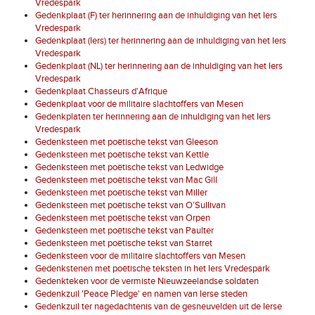
Vredespark
Gedenkplaat (F) ter herinnering aan de inhuldiging van het Iers
Vredespark
Gedenkplaat (Iers) ter herinnering aan de inhuldiging van het Iers
Vredespark
Gedenkplaat (NL) ter herinnering aan de inhuldiging van het Iers
Vredespark
Gedenkplaat Chasseurs d'Afrique
Gedenkplaat voor de militaire slachtoffers van Mesen
Gedenkplaten ter herinnering aan de inhuldiging van het Iers
Vredespark
Gedenksteen met poëtische tekst van Gleeson
Gedenksteen met poëtische tekst van Kettle
Gedenksteen met poëtische tekst van Ledwidge
Gedenksteen met poëtische tekst van Mac Gill
Gedenksteen met poëtische tekst van Miller
Gedenksteen met poëtische tekst van O’Sullivan
Gedenksteen met poëtische tekst van Orpen
Gedenksteen met poëtische tekst van Paulter
Gedenksteen met poëtische tekst van Starret
Gedenksteen voor de militaire slachtoffers van Mesen
Gedenkstenen met poëtische teksten in het Iers Vredespark
Gedenkteken voor de vermiste Nieuwzeelandse soldaten
Gedenkzuil 'Peace Pledge' en namen van Ierse steden
Gedenkzuil ter nagedachtenis van de gesneuvelden uit de Ierse