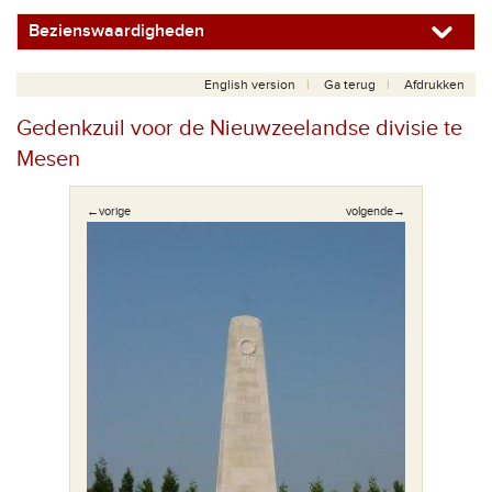
Bezienswaardigheden
English version
Ga terug
Afdrukken
Gedenkzuil voor de Nieuwzeelandse divisie te
Mesen
←vorige
volgende→