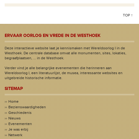
TOP ↑
ERVAAR OORLOG EN VREDE IN DE WESTHOEK
Deze interactieve website laat je kennismaken met Wereldoorlog I in de
Westhoek. De centrale database omvat alle monumenten, sites, lokaties,
begraafplaatsen, ... in de Westhoek.
Verder vind je alle belangrijke evenementen die herinneren aan
Wereldoorlog I, een literatuurlijst, de musea, interessante websites en
uitgebreide historische informatie.
SITEMAP
Home
Bezienswaardigheden
Geschiedenis
Nieuws
Evenementen
Je was erbij
Netwerk