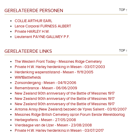
GERELATEERDE PERSONEN
TOP ↑
COLLIE ARTHUR EARL
Lance Corporal FURNESS ALBERT
Private HARLEY H.W.
Lieutenant PAYNE-GALLWEY P.F.
GERELATEERDE LINKS
TOP ↑
The Western Front Today - Messines Ridge Cemetery
Private H.W. Harley herdenking in Mesen - 03/07/2003
Herdenking wapenstilstand - Mesen - 11/11/2005
WW1Battlefields
Zonsondergang - Mesen - 04/11/2006
Remembrance - Mesen - 06/06/2009
New Zealand 90th anniversary of the Battle of Messines 1917
New Zealand 90th anniversary of the Battle of Messines 1917
New Zealand 90th anniversary of the Battle of Messines 1917
Antonia Anisy (New Zealand) bezoekt de Ypres Salient - 03/10/2007
Messines Ridge British Cemetery op/on Forum Eerste Wereldoorlog
Herbegrafenis - Mesen - 27/05/2008
Vierdaagse van de IJzer - Mesen - 23/08/2008
Private H.W. Harley herdenking in Mesen - 03/07/2017