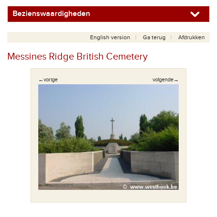
Bezienswaardigheden
English version
Ga terug
Afdrukken
Messines Ridge British Cemetery
←vorige
volgende→