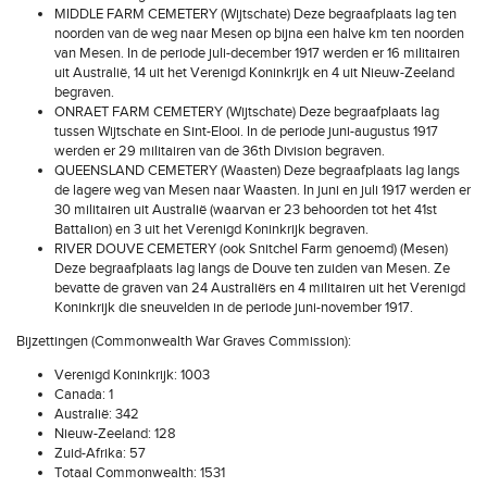
MIDDLE FARM CEMETERY (Wijtschate) Deze begraafplaats lag ten
noorden van de weg naar Mesen op bijna een halve km ten noorden
van Mesen. In de periode juli-december 1917 werden er 16 militairen
uit Australië, 14 uit het Verenigd Koninkrijk en 4 uit Nieuw-Zeeland
begraven.
ONRAET FARM CEMETERY (Wijtschate) Deze begraafplaats lag
tussen Wijtschate en Sint-Elooi. In de periode juni-augustus 1917
werden er 29 militairen van de 36th Division begraven.
QUEENSLAND CEMETERY (Waasten) Deze begraafplaats lag langs
de lagere weg van Mesen naar Waasten. In juni en juli 1917 werden er
30 militairen uit Australië (waarvan er 23 behoorden tot het 41st
Battalion) en 3 uit het Verenigd Koninkrijk begraven.
RIVER DOUVE CEMETERY (ook Snitchel Farm genoemd) (Mesen)
Deze begraafplaats lag langs de Douve ten zuiden van Mesen. Ze
bevatte de graven van 24 Australiërs en 4 militairen uit het Verenigd
Koninkrijk die sneuvelden in de periode juni-november 1917.
Bijzettingen (Commonwealth War Graves Commission):
Verenigd Koninkrijk: 1003
Canada: 1
Australië: 342
Nieuw-Zeeland: 128
Zuid-Afrika: 57
Totaal Commonwealth: 1531