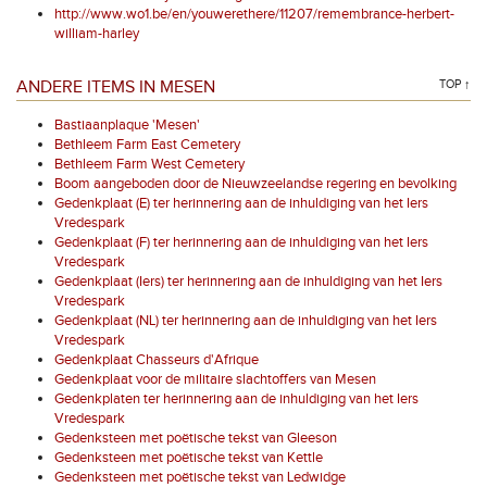
http://www.wo1.be/en/youwerethere/11207/remembrance-herbert-
william-harley
ANDERE ITEMS IN MESEN
TOP ↑
Bastiaanplaque 'Mesen'
Bethleem Farm East Cemetery
Bethleem Farm West Cemetery
Boom aangeboden door de Nieuwzeelandse regering en bevolking
Gedenkplaat (E) ter herinnering aan de inhuldiging van het Iers
Vredespark
Gedenkplaat (F) ter herinnering aan de inhuldiging van het Iers
Vredespark
Gedenkplaat (Iers) ter herinnering aan de inhuldiging van het Iers
Vredespark
Gedenkplaat (NL) ter herinnering aan de inhuldiging van het Iers
Vredespark
Gedenkplaat Chasseurs d'Afrique
Gedenkplaat voor de militaire slachtoffers van Mesen
Gedenkplaten ter herinnering aan de inhuldiging van het Iers
Vredespark
Gedenksteen met poëtische tekst van Gleeson
Gedenksteen met poëtische tekst van Kettle
Gedenksteen met poëtische tekst van Ledwidge