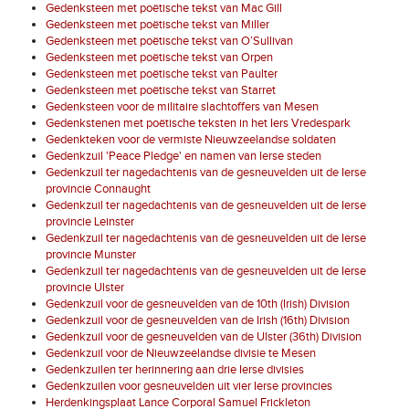
Gedenksteen met poëtische tekst van Mac Gill
Gedenksteen met poëtische tekst van Miller
Gedenksteen met poëtische tekst van O’Sullivan
Gedenksteen met poëtische tekst van Orpen
Gedenksteen met poëtische tekst van Paulter
Gedenksteen met poëtische tekst van Starret
Gedenksteen voor de militaire slachtoffers van Mesen
Gedenkstenen met poëtische teksten in het Iers Vredespark
Gedenkteken voor de vermiste Nieuwzeelandse soldaten
Gedenkzuil 'Peace Pledge' en namen van Ierse steden
Gedenkzuil ter nagedachtenis van de gesneuvelden uit de Ierse
provincie Connaught
Gedenkzuil ter nagedachtenis van de gesneuvelden uit de Ierse
provincie Leinster
Gedenkzuil ter nagedachtenis van de gesneuvelden uit de Ierse
provincie Munster
Gedenkzuil ter nagedachtenis van de gesneuvelden uit de Ierse
provincie Ulster
Gedenkzuil voor de gesneuvelden van de 10th (Irish) Division
Gedenkzuil voor de gesneuvelden van de Irish (16th) Division
Gedenkzuil voor de gesneuvelden van de Ulster (36th) Division
Gedenkzuil voor de Nieuwzeelandse divisie te Mesen
Gedenkzuilen ter herinnering aan drie Ierse divisies
Gedenkzuilen voor gesneuvelden uit vier Ierse provincies
Herdenkingsplaat Lance Corporal Samuel Frickleton