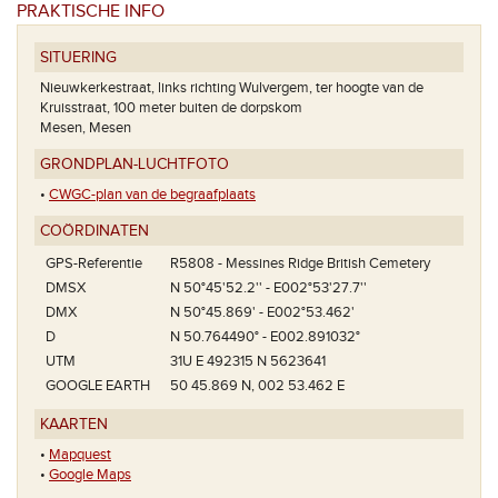
PRAKTISCHE INFO
SITUERING
Nieuwkerkestraat, links richting Wulvergem, ter hoogte van de
Kruisstraat, 100 meter buiten de dorpskom
Mesen, Mesen
GRONDPLAN-LUCHTFOTO
•
CWGC-plan van de begraafplaats
COÖRDINATEN
GPS-Referentie
R5808 - Messines Ridge British Cemetery
DMSX
N 50°45'52.2'' - E002°53'27.7''
DMX
N 50°45.869' - E002°53.462'
D
N 50.764490° - E002.891032°
UTM
31U E 492315 N 5623641
GOOGLE EARTH
50 45.869 N, 002 53.462 E
KAARTEN
•
Mapquest
•
Google Maps