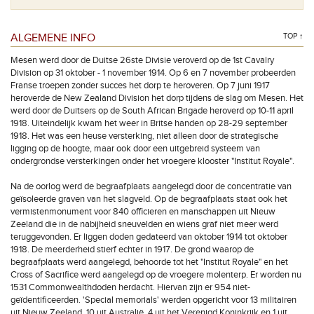
ALGEMENE INFO
TOP ↑
Mesen werd door de Duitse 26ste Divisie veroverd op de 1st Cavalry
Division op 31 oktober - 1 november 1914. Op 6 en 7 november probeerden
Franse troepen zonder succes het dorp te heroveren. Op 7 juni 1917
heroverde de New Zealand Division het dorp tijdens de slag om Mesen. Het
werd door de Duitsers op de South African Brigade heroverd op 10-11 april
1918. Uiteindelijk kwam het weer in Britse handen op 28-29 september
1918. Het was een heuse versterking, niet alleen door de strategische
ligging op de hoogte, maar ook door een uitgebreid systeem van
ondergrondse versterkingen onder het vroegere klooster "Institut Royale".
Na de oorlog werd de begraafplaats aangelegd door de concentratie van
geïsoleerde graven van het slagveld. Op de begraafplaats staat ook het
vermistenmonument voor 840 officieren en manschappen uit Nieuw
Zeeland die in de nabijheid sneuvelden en wiens graf niet meer werd
teruggevonden. Er liggen doden gedateerd van oktober 1914 tot oktober
1918. De meerderheid stierf echter in 1917. De grond waarop de
begraafplaats werd aangelegd, behoorde tot het "Institut Royale" en het
Cross of Sacrifice werd aangelegd op de vroegere molenterp. Er worden nu
1531 Commonwealthdoden herdacht. Hiervan zijn er 954 niet-
geïdentificeerden. 'Special memorials' werden opgericht voor 13 militairen
uit Nieuw Zeeland, 10 uit Australië, 4 uit het Verenigd Koninkrijk en 1 uit