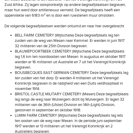
Zuid Afrika. Zij lagen oorspronkelijk op andere begraafplaatsen begraven,
maar hun werd door artillerievuur vernield. De begraafplaats heeft een
oppervlakte van 6183 m² en is door een ruwstenen muur omsloten.
De volgende begraafplaatsen werden ontuimd en naar hier overgebracht
BELL FARM CEMETERY (Wijtschate) Deze begraafplaats lag ten
zuiden van de weg van Mesen naar Kemmel. Er werden in juni 1917
32 militairen van de 25th Division begraven.
BLAUWEPOORTBEEK CEMETERY (Wijtschate) Deze begraafplaats
lag 1,6 km ten noordoosten van Mesen. In augustus en oktober 1917
werden er 16 militairen uit Australië en 7 uit het Verenigd Koninkrijk
begraven.
BOUSBECQUES EAST GERMAN CEMETERY Deze begraafplaats lag
ten zuiden van het dorp. Er werden 4 militairen uit het Verenigd
Koninkrijk begraven in de nabijheid van een Duits veldhospitaal in
november 1914.
BRISTOL CASTLE MILITARY CEMETERY (Mesen) Deze begraafplaats
lag langs de weg naar Wulvergem dicht bij Wulvergem. Er lagen 32
militairen van de 36th (Ulster) Division en 14th (Light) Division,
gestorven in september en oktober 1918.
LUMM FARM CEMETERY (Wijtschate) Deze begraafplaats lag iets
ten oosten van de weg naar Mesen. In de periode juni-september
1917 werden er 13 militairen uit het Verenigd Koninkrijk en 2
Australiërs begraven.