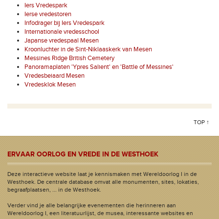
Iers Vredespark
Ierse vredestoren
Infodrager bij Iers Vredespark
Internationale vredesschool
Japanse vredespaal Mesen
Kroonluchter in de Sint-Niklaaskerk van Mesen
Messines Ridge British Cemetery
Panoramaplaten 'Ypres Salient' en 'Battle of Messines'
Vredesbeiaard Mesen
Vredesklok Mesen
TOP ↑
ERVAAR OORLOG EN VREDE IN DE WESTHOEK
Deze interactieve website laat je kennismaken met Wereldoorlog I in de
Westhoek. De centrale database omvat alle monumenten, sites, lokaties,
begraafplaatsen, ... in de Westhoek.
Verder vind je alle belangrijke evenementen die herinneren aan
Wereldoorlog I, een literatuurlijst, de musea, interessante websites en