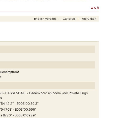
A
A
A
English version
Ga terug
Afdrukken
oudbergstraat
e
0 - PASSENDALE - Gedenkbord en boom voor Private Hugh
ns
54'42.2'' - E003°00'39.3''
°54.703' - E003°00.656'
.911720° - E003.010929°