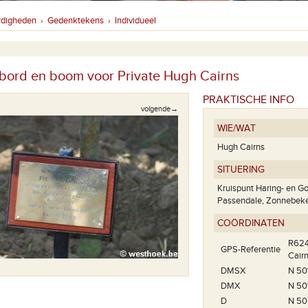
rdigheden
Gedenktekens
Individueel
›
›
ord en boom voor Private Hugh Cairns
PRAKTISCHE INFO
volgende→
WIE/WAT
Hugh Cairns
SITUERING
Kruispunt Haring- en G
Passendale, Zonnebek
COÖRDINATEN
R624
GPS-Referentie
Cair
DMSX
N 50°
DMX
N 50
D
N 50