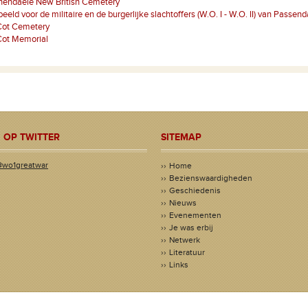
hendaele New British Cemetery
eeld voor de militaire en de burgerlijke slachtoffers (W.O. I - W.O. II) van Passend
Cot Cemetery
Cot Memorial
 OP TWITTER
SITEMAP
@wo1greatwar
Home
Bezienswaardigheden
Geschiedenis
Nieuws
Evenementen
Je was erbij
Netwerk
Literatuur
Links