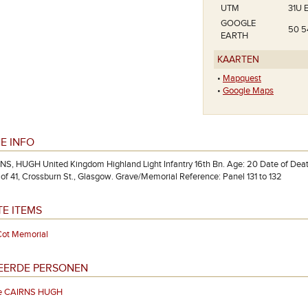
UTM
31U 
GOOGLE
50 5
EARTH
KAARTEN
•
Mapquest
•
Google Maps
E INFO
NS, HUGH United Kingdom Highland Light Infantry 16th Bn. Age: 20 Date of Deat
 of 41, Crossburn St., Glasgow. Grave/Memorial Reference: Panel 131 to 132
E ITEMS
Cot Memorial
EERDE PERSONEN
te CAIRNS HUGH