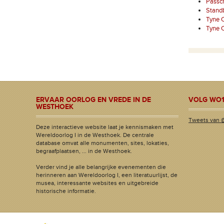
Passc
Standb
Tyne 
Tyne 
ERVAAR OORLOG EN VREDE IN DE
VOLG WO1
WESTHOEK
Tweets van 
Deze interactieve website laat je kennismaken met
Wereldoorlog I in de Westhoek. De centrale
database omvat alle monumenten, sites, lokaties,
begraafplaatsen, ... in de Westhoek.
Verder vind je alle belangrijke evenementen die
herinneren aan Wereldoorlog I, een literatuurlijst, de
musea, interessante websites en uitgebreide
historische informatie.