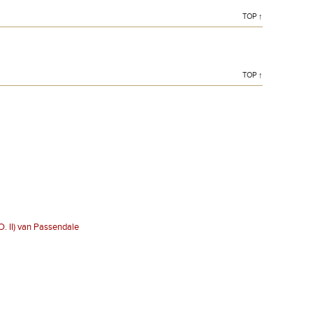
TOP ↑
TOP ↑
O. II) van Passendale