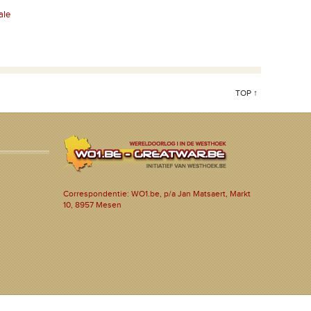
ale
TOP ↑
Correspondentie: WO1.be, p/a Jan Matsaert, Markt
10, 8957 Mesen