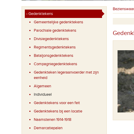
Bezienswaa
› Gedenktekens
Gemeentelijke gedenktekens
Parochiale gedenktekens
Gedenkb
Divisiegedenktekens
Regimentsgedenktekens
Bataljonsgedenktekens
Compagniegedenktekens
Gedenkteken legeraanvoerder met zijn
eenheid
Algemeen
Individueel
Gedenktekens voor een feit
Gedenktekens bij een locatie
Naamstenen 1914-1918
Demarcatiepalen