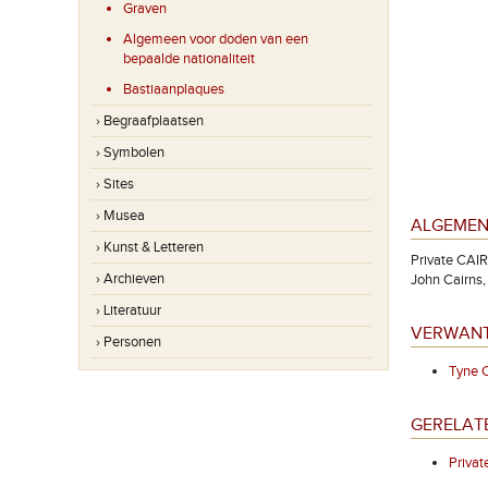
Graven
Algemeen voor doden van een
bepaalde nationaliteit
Bastiaanplaques
› Begraafplaatsen
› Symbolen
› Sites
› Musea
ALGEMEN
› Kunst & Letteren
Private CAIR
› Archieven
John Cairns,
› Literatuur
VERWANT
› Personen
Tyne 
GERELAT
Priva