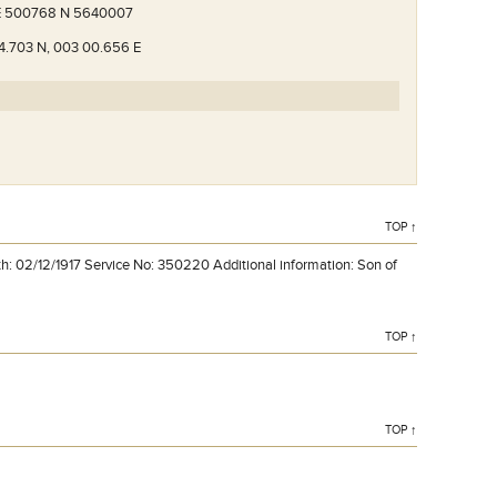
E 500768 N 5640007
4.703 N, 003 00.656 E
TOP ↑
h: 02/12/1917 Service No: 350220 Additional information: Son of
TOP ↑
TOP ↑