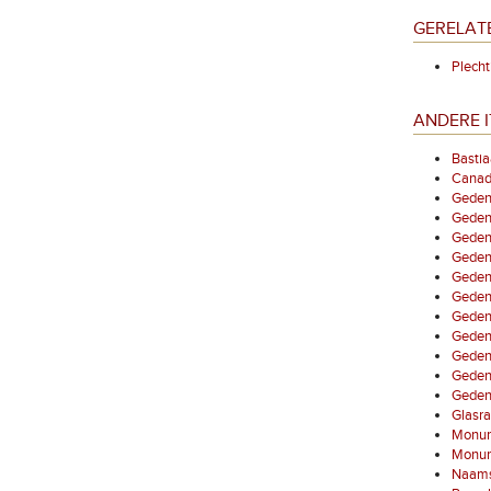
GERELAT
Plecht
ANDERE I
Bastia
Canade
Geden
Geden
Gedenk
Gedenk
Geden
Gedenk
Gedenk
Gedenk
Gedenk
Gedenk
Gedenk
Glasra
Monum
Monume
Naamst