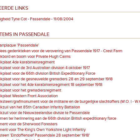
EERDE LINKS
igheid Tyne Cot - Passendale - 11/08/2004
TEMS IN PASSENDALE
anplaque 'Passendale'
es gedenkteken voor de verovering van Passendale 1917 - Crest Farm
kbord en boom voor Private Hugh Cairns
kplaat 4de karabiniersregiment
plaat voor de 3rd Australian division 4 oktober 1917
plaat voor de 66th division British Expeditionary Force
kplaat voor de gesneuvelde grenadiers 28 en 29 september 1918
plaat voor het 4de karabiniersregiment 18 september 1918
plaat voor het grenadiersregiment
plaat Western Front Association
steen/grafmonument voor de militaire en de burgerlijke slachtoffers (W.O. I - W.
zuil van het 85th Canadian Infantry Battalion
zuil voor de Nieuwzeelandse divisie te Passendale
men ter herinnering aan de 66th division British expeditionary force
ent voor de Sherwood Foresters
nt voor The King's Own Yorkshire Light Infantry
een 'Eindoffensief Passendale 28 september 1918'