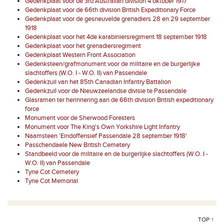
Gedenkplaat voor de 3rd Australian division 4 oktober 1917
Gedenkplaat voor de 66th division British Expeditionary Force
Gedenkplaat voor de gesneuvelde grenadiers 28 en 29 september
1918
Gedenkplaat voor het 4de karabiniersregiment 18 september 1918
Gedenkplaat voor het grenadiersregiment
Gedenkplaat Western Front Association
Gedenksteen/grafmonument voor de militaire en de burgerlijke
slachtoffers (W.O. I - W.O. II) van Passendale
Gedenkzuil van het 85th Canadian Infantry Battalion
Gedenkzuil voor de Nieuwzeelandse divisie te Passendale
Glasramen ter herinnering aan de 66th division British expeditionary
force
Monument voor de Sherwood Foresters
Monument voor The King's Own Yorkshire Light Infantry
Naamsteen 'Eindoffensief Passendale 28 september 1918'
Passchendaele New British Cemetery
Standbeeld voor de militaire en de burgerlijke slachtoffers (W.O. I -
W.O. II) van Passendale
Tyne Cot Cemetery
Tyne Cot Memorial
TOP ↑