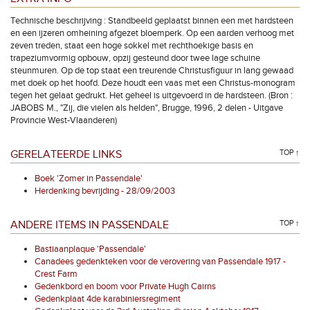
Technische beschrijving : Standbeeld geplaatst binnen een met hardsteen
en een ijzeren omheining afgezet bloemperk. Op een aarden verhoog met
zeven treden, staat een hoge sokkel met rechthoekige basis en
trapeziumvormig opbouw, opzij gesteund door twee lage schuine
steunmuren. Op de top staat een treurende Christusfiguur in lang gewaad
met doek op het hoofd. Deze houdt een vaas met een Christus-monogram
tegen het gelaat gedrukt. Het geheel is uitgevoerd in de hardsteen. (Bron :
JABOBS M., "Zij, die vielen als helden", Brugge, 1996, 2 delen - Uitgave
Provincie West-Vlaanderen)
GERELATEERDE LINKS
TOP ↑
Boek 'Zomer in Passendale'
Herdenking bevrijding - 28/09/2003
ANDERE ITEMS IN PASSENDALE
TOP ↑
Bastiaanplaque 'Passendale'
Canadees gedenkteken voor de verovering van Passendale 1917 -
Crest Farm
Gedenkbord en boom voor Private Hugh Cairns
Gedenkplaat 4de karabiniersregiment