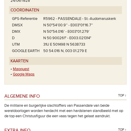
24/06/1928
COÖRDINATEN
GPS-Referentie
R5962 - PASSENDALE - St.-Audomaruskerk
DMSX
N 50°54'00.9'' - E003°01'16.7''
DMX
N 50°54.016' - E003°01.279'
D
N 50.900261° - E003.021314°
UTM
31U E 501498 N 5638733
GOOGLE EARTH
50 54.016 N, 003 01.279 E
KAARTEN
•
Mapquest
•
Google Maps
ALGEMENE INFO
TOP ↑
De militaire en burgerlijke slachtoffers van Passendale van beide
wereldoorlogen worden herdacht met een hardstenen standbeeld met op
de top een Christusfiguur die een vaas tegen het gelaat aandrukt.
EXTRA INFO
TOP ↑