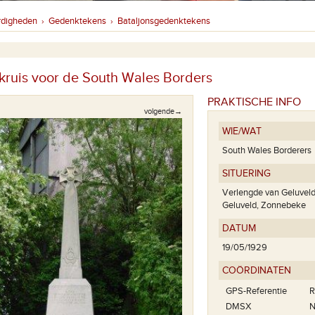
rdigheden
Gedenktekens
Bataljonsgedenktekens
›
›
ruis voor de South Wales Borders
PRAKTISCHE INFO
volgende→
WIE/WAT
South Wales Borderers
SITUERING
Verlengde van Geluveld
Geluveld, Zonnebeke
DATUM
19/05/1929
COÖRDINATEN
GPS-Referentie
R
DMSX
N