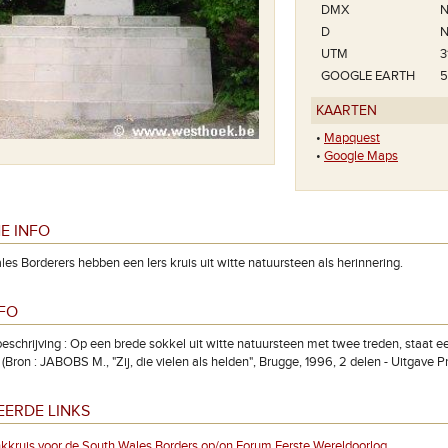
DMX
N
D
N
UTM
3
GOOGLE EARTH
5
KAARTEN
•
Mapquest
•
Google Maps
E INFO
es Borderers hebben een Iers kruis uit witte natuursteen als herinnering.
NFO
eschrijving : Op een brede sokkel uit witte natuursteen met twee treden, staat ee
 (Bron : JABOBS M., "Zij, die vielen als helden", Brugge, 1996, 2 delen - Uitgave 
EERDE LINKS
kruis voor de South Wales Borders op/on Forum Eerste Wereldoorlog