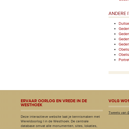
ANDERE I
Duitse
Gedenk
Gedenk
Gedenk
Gedenk
Obelis
Obelis
Portre
ERVAAR OORLOG EN VREDE IN DE
VOLG WO1
WESTHOEK
Tweets van 
Deze interactieve website laat je kennismaken met
Wereldoorlog I in de Westhoek. De centrale
database omvat alle monumenten, sites, lokaties,