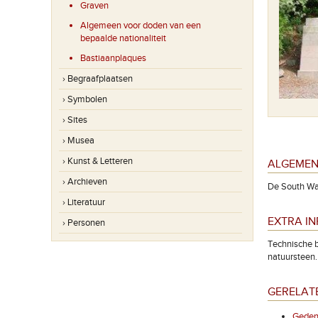
Graven
Algemeen voor doden van een
bepaalde nationaliteit
Bastiaanplaques
› Begraafplaatsen
› Symbolen
› Sites
› Musea
› Kunst & Letteren
ALGEMEN
› Archieven
De South Wal
› Literatuur
EXTRA I
› Personen
Technische b
natuursteen.
GERELAT
Gedenk