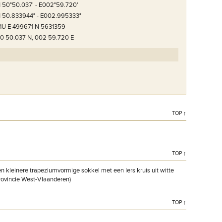
 50°50.037' - E002°59.720'
 50.833944° - E002.995333°
1U E 499671 N 5631359
0 50.037 N, 002 59.720 E
TOP ↑
TOP ↑
n kleinere trapeziumvormige sokkel met een Iers kruis uit witte
Provincie West-Vlaanderen)
TOP ↑