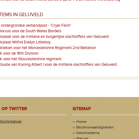
TEMS IN GELUVELD
 ondergrondse verbandpost - 'Cryer Farm'
kruis voor de South Wales Borders
plaat voor de militaire en burgerlijke slachtoffers van Geluveld
plaat Wilfrid Evelyn Littleboy
teken voor het Worcestershire Regiment 2nd Battalion
k voor de 18th Division
k voor het Gloucestershire regiment
tbuste van Koning Albert I voor de militaire slachtoffers van Geluveld
 OP TWITTER
SITEMAP
@wo1greatwar
Home
Bezienswaardigheden
Geschiedenis
Nieuws