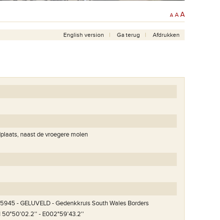
A
A
A
English version
Ga terug
Afdrukken
plaats, naast de vroegere molen
5945 - GELUVELD - Gedenkkruis South Wales Borders
 50°50'02.2'' - E002°59'43.2''