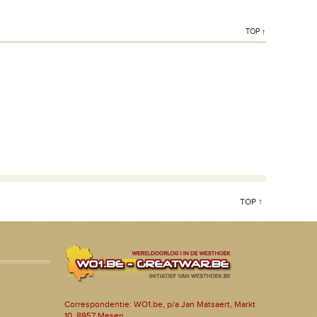
TOP ↑
TOP ↑
Correspondentie: WO1.be, p/a Jan Matsaert, Markt
10, 8957 Mesen