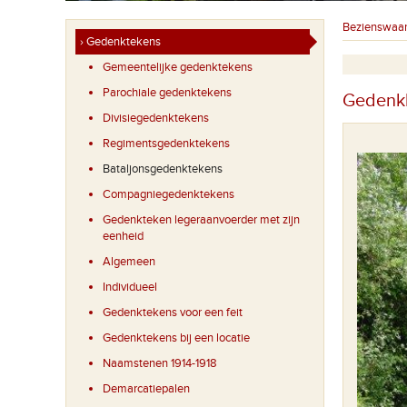
Bezienswaa
› Gedenktekens
Gemeentelijke gedenktekens
Parochiale gedenktekens
Gedenkk
Divisiegedenktekens
Regimentsgedenktekens
Bataljonsgedenktekens
Compagniegedenktekens
Gedenkteken legeraanvoerder met zijn
eenheid
Algemeen
Individueel
Gedenktekens voor een feit
Gedenktekens bij een locatie
Naamstenen 1914-1918
Demarcatiepalen