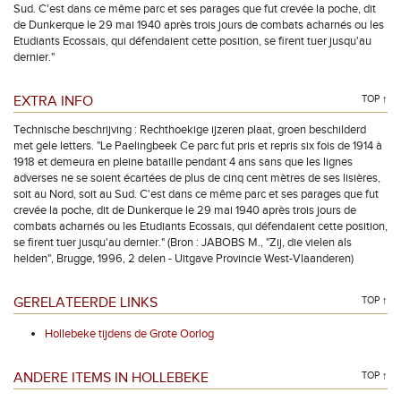
Sud. C'est dans ce même parc et ses parages que fut crevée la poche, dit
de Dunkerque le 29 mai 1940 après trois jours de combats acharnés ou les
Etudiants Ecossais, qui défendaient cette position, se firent tuer jusqu'au
dernier."
EXTRA INFO
TOP ↑
Technische beschrijving : Rechthoekige ijzeren plaat, groen beschilderd
met gele letters. "Le Paelingbeek Ce parc fut pris et repris six fois de 1914 à
1918 et demeura en pleine bataille pendant 4 ans sans que les lignes
adverses ne se soient écartées de plus de cinq cent mètres de ses lisières,
soit au Nord, soit au Sud. C'est dans ce même parc et ses parages que fut
crevée la poche, dit de Dunkerque le 29 mai 1940 après trois jours de
combats acharnés ou les Etudiants Ecossais, qui défendaient cette position,
se firent tuer jusqu'au dernier." (Bron : JABOBS M., "Zij, die vielen als
helden", Brugge, 1996, 2 delen - Uitgave Provincie West-Vlaanderen)
GERELATEERDE LINKS
TOP ↑
Hollebeke tijdens de Grote Oorlog
ANDERE ITEMS IN HOLLEBEKE
TOP ↑