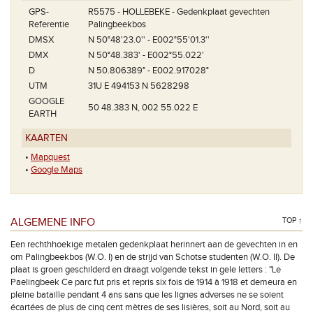
GPS-
R5575 - HOLLEBEKE - Gedenkplaat gevechten
Referentie
Palingbeekbos
DMSX
N 50°48'23.0'' - E002°55'01.3''
DMX
N 50°48.383' - E002°55.022'
D
N 50.806389° - E002.917028°
UTM
31U E 494153 N 5628298
GOOGLE
50 48.383 N, 002 55.022 E
EARTH
KAARTEN
•
Mapquest
•
Google Maps
ALGEMENE INFO
TOP ↑
Een rechthhoekige metalen gedenkplaat herinnert aan de gevechten in en
om Palingbeekbos (W.O. I) en de strijd van Schotse studenten (W.O. II). De
plaat is groen geschilderd en draagt volgende tekst in gele letters : "Le
Paelingbeek Ce parc fut pris et repris six fois de 1914 à 1918 et demeura en
pleine bataille pendant 4 ans sans que les lignes adverses ne se soient
écartées de plus de cinq cent mètres de ses lisières, soit au Nord, soit au