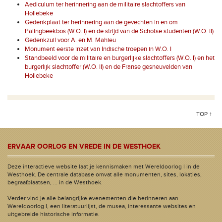
Aediculum ter herinnering aan de militaire slachtoffers van
Hollebeke
Gedenkplaat ter herinnering aan de gevechten in en om
Palingbeekbos (W.O. I) en de strijd van de Schotse studenten (W.O. II)
Gedenkzuil voor A. en M. Mahieu
Monument eerste inzet van Indische troepen in W.O. I
Standbeeld voor de militaire en burgerlijke slachtoffers (W.O. I) en het
burgerlijk slachtoffer (W.O. II) en de Franse gesneuvelden van
Hollebeke
TOP ↑
ERVAAR OORLOG EN VREDE IN DE WESTHOEK
Deze interactieve website laat je kennismaken met Wereldoorlog I in de
Westhoek. De centrale database omvat alle monumenten, sites, lokaties,
begraafplaatsen, ... in de Westhoek.
Verder vind je alle belangrijke evenementen die herinneren aan
Wereldoorlog I, een literatuurlijst, de musea, interessante websites en
uitgebreide historische informatie.