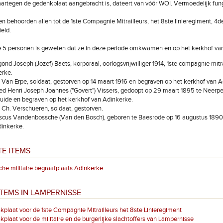
rtegen de gedenkplaat aangebracht is, dateert van vóór WOI. Vermoedelijk funge
n behoorden allen tot de 1ste Compagnie Mitrailleurs, het 8ste linieregiment, 4de
eld.
e 5 personen is geweten dat ze in deze periode omkwamen en op het kerkhof va
ond Joseph (Jozef) Baets, korporaal, oorlogsvrijwilliger 1914, 1ste compagnie mit
erke.
 Van Erpe, soldaat, gestorven op 14 maart 1916 en begraven op het kerkhof van A
ed Henri Joseph Joannes ("Govert") Vissers, gedoopt op 29 maart 1895 te Neerpelt,
ide en begraven op het kerkhof van Adinkerke.
 Ch. Verschueren, soldaat, gestorven.
scus Vandenbossche (Van den Bosch), geboren te Baesrode op 16 augustus 1890,
inkerke.
E ITEMS
che militaire begraafplaats Adinkerke
TEMS IN LAMPERNISSE
plaat voor de 1ste Compagnie Mitrailleurs het 8ste Linieregiment
plaat voor de militaire en de burgerlijke slachtoffers van Lampernisse