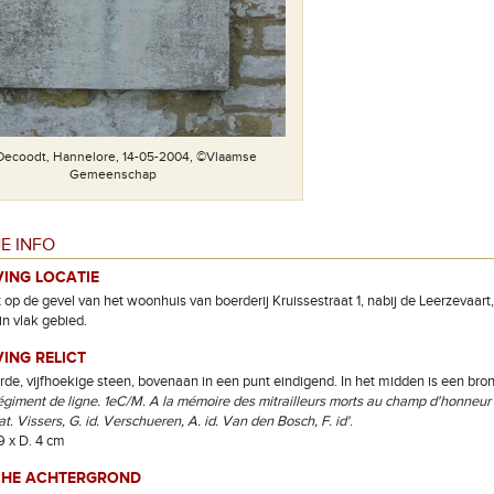
 Decoodt, Hannelore, 14-05-2004, ©Vlaamse
Gemeenschap
E INFO
VING LOCATIE
op de gevel van het woonhuis van boerderij Kruissestraat 1, nabij de Leerzevaa
in vlak gebied.
ING RELICT
rde, vijfhoekige steen, bovenaan in een punt eindigend. In het midden is een bro
égiment de ligne. 1eC/M. A la mémoire des mitrailleurs morts au champ d'honneur
at. Vissers, G. id. Verschueren, A. id. Van den Bosch, F. id'
.
9 x D. 4 cm
CHE ACHTERGROND