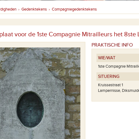
rdigheden
Gedenktekens
Compagniegedenktekens
›
›
laat voor de 1ste Compagnie Mitrailleurs het 8ste 
PRAKTISCHE INFO
WIE/WAT
1ste Compagnie Mitraille
SITUERING
Kruissestraat 1
Lampernisse, Diksmuid