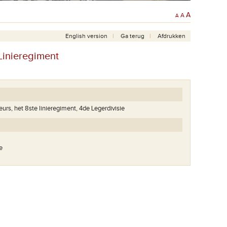
A
A
A
English version
Ga terug
Afdrukken
Linieregiment
urs, het 8ste linieregiment, 4de Legerdivisie
e