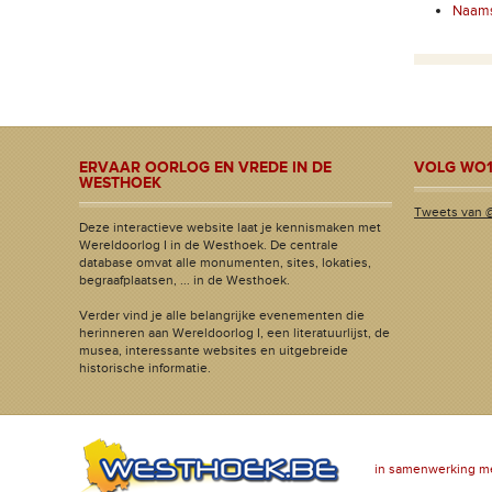
Naamst
ERVAAR OORLOG EN VREDE IN DE
VOLG WO1
WESTHOEK
Tweets van 
Deze interactieve website laat je kennismaken met
Wereldoorlog I in de Westhoek. De centrale
database omvat alle monumenten, sites, lokaties,
begraafplaatsen, ... in de Westhoek.
Verder vind je alle belangrijke evenementen die
herinneren aan Wereldoorlog I, een literatuurlijst, de
musea, interessante websites en uitgebreide
historische informatie.
in samenwerking m