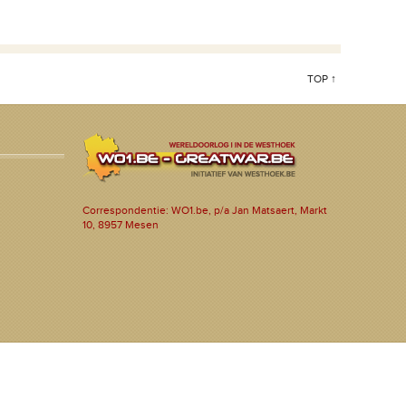
TOP ↑
Correspondentie: WO1.be, p/a Jan Matsaert, Markt
10, 8957 Mesen