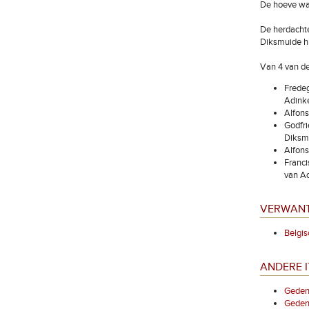
De hoeve waa
De herdachte
Diksmuide hi
Van 4 van d
Fredeg
Adink
Alfons
Godfri
Diksmu
Alfons
Franci
van Ad
VERWANT
Belgis
ANDERE I
Gedenk
Gedenk