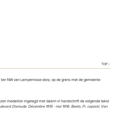
TOP ↑
rt, ten NW van Lampernisse-dorp, op de grens met de gemeente
nzen medaillon ingelegd met daarin in handschrift de volgende tekst
 devant Dixmude. Décembre 1915 - mai 1916. Baets, Fr. caporal. Van