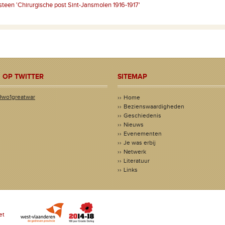
een 'Chirurgische post Sint-Jansmolen 1916-1917'
 OP TWITTER
SITEMAP
@wo1greatwar
Home
Bezienswaardigheden
Geschiedenis
Nieuws
Evenementen
Je was erbij
Netwerk
Literatuur
Links
et