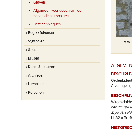
Graven
Algemeen voor doden van een
bepaalde nationaliteit
Bastiaanplaques
› Begraafplaatsen
› Symbolen
foto
› Sites
› Musea
ALGEMEN
› Kunst & Letteren
BESCHRIJ
› Archieven
Gedenkplaat 
› Literatuur
Alveringem, 
› Personen
BESCHRIJV
Witgeschilde
gegrift:
'8e r
Erpe, A. sold
H. 82 x Br. 4
HISTORIS