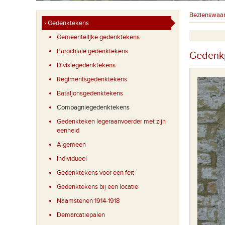
Bezienswaa
› Gedenktekens
Gemeentelijke gedenktekens
Parochiale gedenktekens
Gedenkp
Divisiegedenktekens
Regimentsgedenktekens
Bataljonsgedenktekens
Compagniegedenktekens
Gedenkteken legeraanvoerder met zijn
eenheid
Algemeen
Individueel
Gedenktekens voor een feit
Gedenktekens bij een locatie
Naamstenen 1914-1918
Demarcatiepalen