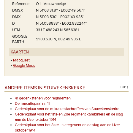
Referentie
O.L.-Vrouwhoekje
DMSX
N 51°03'31.8'' - E002°49'56.1''
DMX
N 51°03.530' - E002°49.935'
D
N 51.058838° - E002.832244°
UTM
31U E 488243 N 5656381
GOOGLE
51 03.530 N, 002 49.935 E
EARTH
KAARTEN
•
Mapquest
•
Google Maps
ANDERE ITEMS IN STUIVEKENSKERKE
TOP ↑
41 gedenkstenen voor regimenten
Demarcatiepaal nr. 11
Gedenkplaat voor de militaire slachtoffers van Stuivekenskerke
Gedenkplaat voor het 1ste en 2de regiment karabiniers en de slag
aan de IJzer oktober 1914
Gedenkplaat voor het 8ste linieregiment en de slag aan de IJzer
oktober 1914