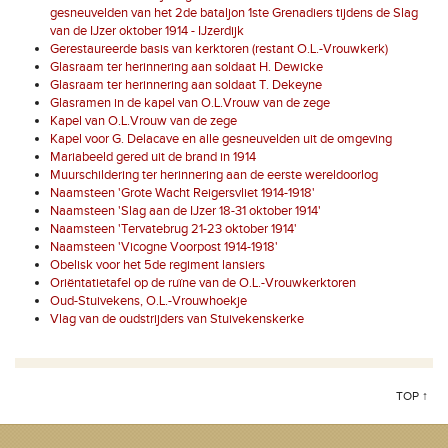
gesneuvelden van het 2de bataljon 1ste Grenadiers tijdens de Slag
van de IJzer oktober 1914 - IJzerdijk
Gerestaureerde basis van kerktoren (restant O.L.-Vrouwkerk)
Glasraam ter herinnering aan soldaat H. Dewicke
Glasraam ter herinnering aan soldaat T. Dekeyne
Glasramen in de kapel van O.L.Vrouw van de zege
Kapel van O.L.Vrouw van de zege
Kapel voor G. Delacave en alle gesneuvelden uit de omgeving
Mariabeeld gered uit de brand in 1914
Muurschildering ter herinnering aan de eerste wereldoorlog
Naamsteen 'Grote Wacht Reigersvliet 1914-1918'
Naamsteen 'Slag aan de IJzer 18-31 oktober 1914'
Naamsteen 'Tervatebrug 21-23 oktober 1914'
Naamsteen 'Vicogne Voorpost 1914-1918'
Obelisk voor het 5de regiment lansiers
Oriëntatietafel op de ruïne van de O.L.-Vrouwkerktoren
Oud-Stuivekens, O.L.-Vrouwhoekje
Vlag van de oudstrijders van Stuivekenskerke
TOP ↑