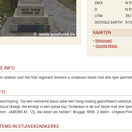
DMX
N 5
D
N 5
UTM
31U
GOOGLE EARTH
51 
KAARTEN
•
Mapquest
•
Google Maps
E INFO
n obelisk voor het 5de regiment lansiers is onderaan bezet met drie rijen palmet
NFO
eschrijving : Op een vierkante basis staat een hoog hoekig geprofileerd voetstu
tszuil draagt, die eindigt in een spitse top. Onderaan is de zuil bezet met drie rij
Bron : JABOBS M., "Zij, die vielen als helden", Brugge, 1996, 2 delen - Uitgave Pr
TEMS IN STUIVEKENSKERKE