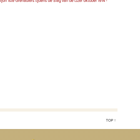
n 1ste Grenadiers tijdens de Slag van de IJzer oktober 1914 -
TOP ↑