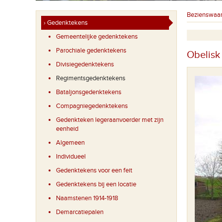
Bezienswaa
› Gedenktekens
Gemeentelijke gedenktekens
Parochiale gedenktekens
Obelisk
Divisiegedenktekens
Regimentsgedenktekens
Bataljonsgedenktekens
Compagniegedenktekens
Gedenkteken legeraanvoerder met zijn
eenheid
Algemeen
Individueel
Gedenktekens voor een feit
Gedenktekens bij een locatie
Naamstenen 1914-1918
Demarcatiepalen