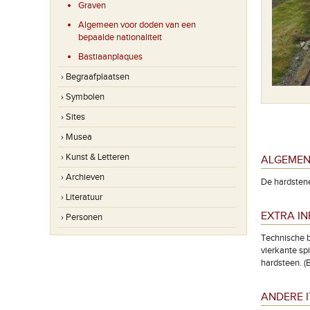
Graven
Algemeen voor doden van een
bepaalde nationaliteit
Bastiaanplaques
› Begraafplaatsen
› Symbolen
› Sites
› Musea
› Kunst & Letteren
ALGEMEN
› Archieven
De hardstene
› Literatuur
EXTRA I
› Personen
Technische b
vierkante spi
hardsteen. (
ANDERE I