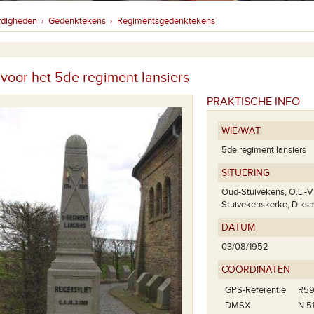
rdigheden
Gedenktekens
Regimentsgedenktekens
›
›
 voor het 5de regiment lansiers
PRAKTISCHE INFO
WIE/WAT
5de regiment lansiers
SITUERING
Oud-Stuivekens, O.L.-
Stuivekenskerke, Diks
DATUM
03/08/1952
COÖRDINATEN
GPS-Referentie
R59
DMSX
N 51