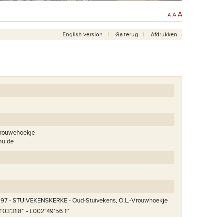
A
A
A
English version
Ga terug
Afdrukken
Vrouwehoekje
muide
97 - STUIVEKENSKERKE - Oud-Stuivekens, O.L.-Vrouwhoekje
°03'31.8'' - E002°49'56.1''