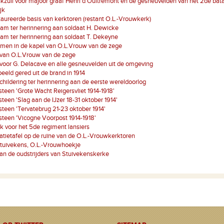
zuil voor majoor graaf Henri d'Oultremont en de gesneuvelden van het 2de bataljo
jk
aureerde basis van kerktoren (restant O.L.-Vrouwkerk)
am ter herinnering aan soldaat H. Dewicke
am ter herinnering aan soldaat T. Dekeyne
men in de kapel van O.L.Vrouw van de zege
 van O.L.Vrouw van de zege
voor G. Delacave en alle gesneuvelden uit de omgeving
eeld gered uit de brand in 1914
hildering ter herinnering aan de eerste wereldoorlog
een 'Grote Wacht Reigersvliet 1914-1918'
een 'Slag aan de IJzer 18-31 oktober 1914'
een 'Tervatebrug 21-23 oktober 1914'
een 'Vicogne Voorpost 1914-1918'
k voor het 5de regiment lansiers
atietafel op de ruïne van de O.L.-Vrouwkerktoren
tuivekens, O.L.-Vrouwhoekje
an de oudstrijders van Stuivekenskerke