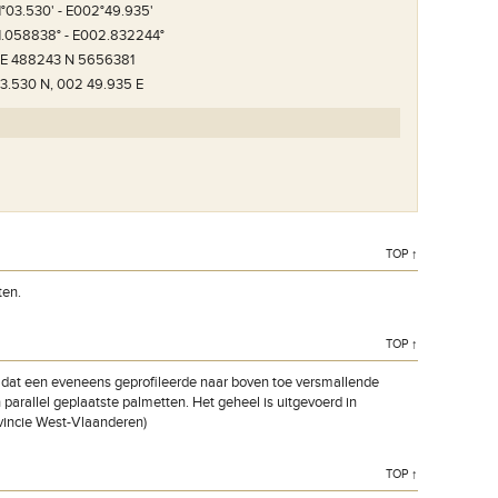
1°03.530' - E002°49.935'
1.058838° - E002.832244°
 E 488243 N 5656381
03.530 N, 002 49.935 E
TOP ↑
ten.
TOP ↑
k dat een eveneens geprofileerde naar boven toe versmallende
en parallel geplaatste palmetten. Het geheel is uitgevoerd in
ovincie West-Vlaanderen)
TOP ↑