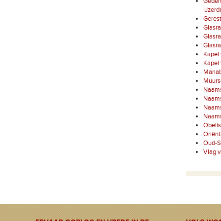
Gedenk
IJzerdi
Gerest
Glasra
Glasra
Glasra
Kapel
Kapel 
Mariab
Muursc
Naamst
Naamst
Naamst
Naamst
Obelis
Oriënt
Oud-S
Vlag v