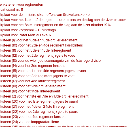
denkstenen voor regimenten
atiepaal nr. 11
plaat voor de militaire slachtoffers van Stuivekenskerke
plaat voor het 1ste en 2de regiment karabiniers en de slag aan de IJzer oktober 
plaat voor het 8ste linieregiment en de slag aan de IJzer oktober 1914
plaat voor korporaal G.E. Mardaga
plaat voor Pater Martial Lekeux
steen (1) voor het 10de en 16de artillerieregiment
steen (10) voor het 2de en 4de regiment karabiniers
steen (11) voor het 5de en 15de linieregiment
steen (12) voor het 2de regiment jagers te voet
steen (13) voor de wielrijderscompagnie van de 1ste legerdivisie
steen (14) voor het 3de regiment lansiers
steen (15) voor het 1ste en 4de regiment jagers te voet
steen (16) voor het 3de regiment jagers te voet
steen (17) voor het 4de artillerieregiment
steen (18) voor het 9de artillerieregiment
steen (19) voor het 14de linieregiment
steen (2) voor het 1ste en 7de en 13de artillerieregiment
steen (20) voor het 1ste regiment jagers te paard
steen (21) voor het 4de en 24ste linieregiment
steen (22) voor het 2de regiment jagers te paard
steen (23) voor het 4de regiment lansiers
steen (24) voor de loopgraafartillerie