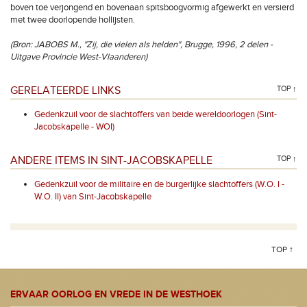
boven toe verjongend en bovenaan spitsboogvormig afgewerkt en versierd
met twee doorlopende hollijsten.
(Bron: JABOBS M., "Zij, die vielen als helden", Brugge, 1996, 2 delen -
Uitgave Provincie West-Vlaanderen)
GERELATEERDE LINKS
TOP ↑
Gedenkzuil voor de slachtoffers van beide wereldoorlogen (Sint-
Jacobskapelle - WOI)
ANDERE ITEMS IN SINT-JACOBSKAPELLE
TOP ↑
Gedenkzuil voor de militaire en de burgerlijke slachtoffers (W.O. I -
W.O. II) van Sint-Jacobskapelle
TOP ↑
ERVAAR OORLOG EN VREDE IN DE WESTHOEK