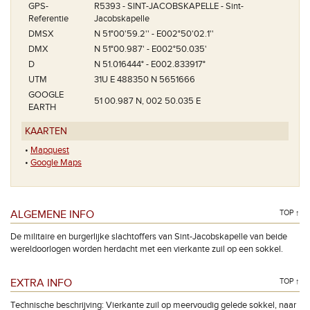
GPS-
R5393 - SINT-JACOBSKAPELLE - Sint-
Referentie
Jacobskapelle
DMSX
N 51°00'59.2'' - E002°50'02.1''
DMX
N 51°00.987' - E002°50.035'
D
N 51.016444° - E002.833917°
UTM
31U E 488350 N 5651666
GOOGLE
51 00.987 N, 002 50.035 E
EARTH
KAARTEN
•
Mapquest
•
Google Maps
ALGEMENE INFO
TOP ↑
De militaire en burgerlijke slachtoffers van Sint-Jacobskapelle van beide
wereldoorlogen worden herdacht met een vierkante zuil op een sokkel.
EXTRA INFO
TOP ↑
Technische beschrijving: Vierkante zuil op meervoudig gelede sokkel, naar