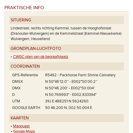
PRAKTISCHE INFO
SITUERING
Lindestraat, rechts richting Kemmel, tussen de Hooghofstraat
(Dranouter-Wulvergem) en de Kemmelstraat (Kemmel-Nieuwkerke)
Wulvergem, Heuvelland
GRONDPLAN-LUCHTFOTO
•
CWGC-plan van de begraafplaats
COÖRDINATEN
GPS-Referentie
R5492 - Packhorse Farm Shrine Cemetery
Het pl
DMSX
N 50°46'12.0'' - E002°50'00.2''
DMX
N 50°46.200' - E002°50.004'
D
N 50.769993° - E002.833394°
UTM
31U E 488251 N 5624260
GOOGLE EARTH
50 46.200 N, 002 50.004 E
KAARTEN
•
Mapquest
•
Google Maps