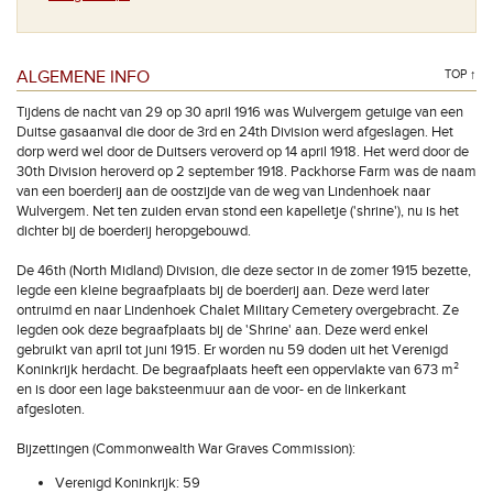
ALGEMENE INFO
TOP ↑
Tijdens de nacht van 29 op 30 april 1916 was Wulvergem getuige van een
Duitse gasaanval die door de 3rd en 24th Division werd afgeslagen. Het
dorp werd wel door de Duitsers veroverd op 14 april 1918. Het werd door de
30th Division heroverd op 2 september 1918. Packhorse Farm was de naam
van een boerderij aan de oostzijde van de weg van Lindenhoek naar
Wulvergem. Net ten zuiden ervan stond een kapelletje ('shrine'), nu is het
dichter bij de boerderij heropgebouwd.
De 46th (North Midland) Division, die deze sector in de zomer 1915 bezette,
legde een kleine begraafplaats bij de boerderij aan. Deze werd later
ontruimd en naar Lindenhoek Chalet Military Cemetery overgebracht. Ze
legden ook deze begraafplaats bij de 'Shrine' aan. Deze werd enkel
gebruikt van april tot juni 1915. Er worden nu 59 doden uit het Verenigd
Koninkrijk herdacht. De begraafplaats heeft een oppervlakte van 673 m²
en is door een lage baksteenmuur aan de voor- en de linkerkant
afgesloten.
Bijzettingen (Commonwealth War Graves Commission):
Verenigd Koninkrijk: 59