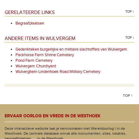
GERELATEERDE LINKS
TOP ↑
Begraafplaatsen
ANDERE ITEMS IN WULVERGEM
TOP ↑
Gedenkteken burgerlijke en militaire slachtoffers van Wulvergem
Packhorse Farm Shrine Cemetery
Pond Farm Cemetery
Wulvergem Churchyard
Wulverghem-Lindenhoek Road Military Cemetery
TOP ↑
ERVAAR OORLOG EN VREDE IN DE WESTHOEK
Deze interactieve website laat je kennismaken met Wereldoorlog I in de
Westhoek. De centrale database omvat alle monumenten, sites, lokaties,
begraafplaatsen, ... in de Westhoek.