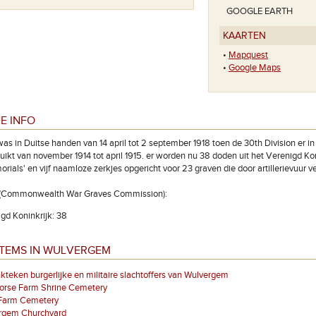
GOOGLE EARTH
KAARTEN
•
Mapquest
•
Google Maps
E INFO
s in Duitse handen van 14 april tot 2 september 1918 toen de 30th Division er in
uikt van november 1914 tot april 1915. er worden nu 38 doden uit het Verenigd Koni
rials' en vijf naamloze zerkjes opgericht voor 23 graven die door artillerievuur v
n (Commonwealth War Graves Commission):
gd Koninkrijk: 38
ITEMS IN WULVERGEM
teken burgerlijke en militaire slachtoffers van Wulvergem
orse Farm Shrine Cemetery
Farm Cemetery
rgem Churchyard