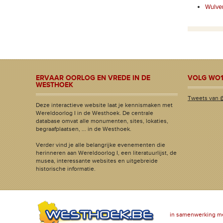
Wulve
ERVAAR OORLOG EN VREDE IN DE
VOLG WO1
WESTHOEK
Tweets van 
Deze interactieve website laat je kennismaken met
Wereldoorlog I in de Westhoek. De centrale
database omvat alle monumenten, sites, lokaties,
begraafplaatsen, ... in de Westhoek.
Verder vind je alle belangrijke evenementen die
herinneren aan Wereldoorlog I, een literatuurlijst, de
musea, interessante websites en uitgebreide
historische informatie.
in samenwerking m