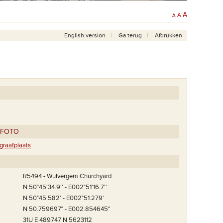
A
A
A
English version
Ga terug
Afdrukken
TFOTO
raafplaats
R5494 - Wulvergem Churchyard
N 50°45'34.9'' - E002°51'16.7''
N 50°45.582' - E002°51.279'
N 50.759697° - E002.854645°
ery'. Onder een aantal
e gesneuvelden.
31U E 489747 N 5623112