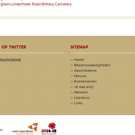
rghem-Lindenhoek Road Military Cemetery
 OP TWITTER
SITEMAP
@wo1greatwar
Home
Bezienswaardigheden
Geschiedenis
Nieuws
Evenementen
Je was erbij
Netwerk
Literatuur
Links
et