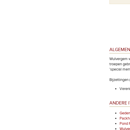
Een van de grafstenen met het opschrift 'Known to be
ALGEMEN
buried in this cemetery'.
Wulvergem wa
troepen gebr
'special memo
Bijzettinge
Vereni
ANDERE 
Gedenk
Packh
Pond 
Wulve