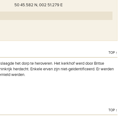
50 45.582 N, 002 51.279 E
Een van de grafstenen met het opschrift 'Known to be
TOP ↑
buried in this cemetery'.
 slaagde het dorp te heroveren. Het kerkhof werd door Britse
nkrijk herdacht. Enkele ervan zijn niet-geïdentificeerd. Er werden
ernield werden.
TOP ↑