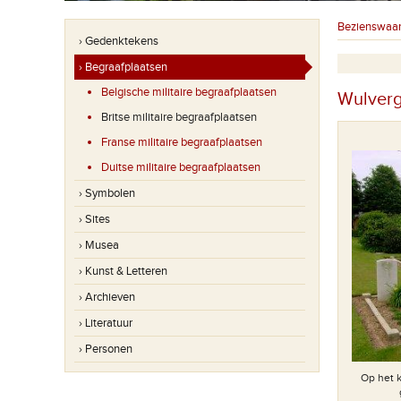
Bezienswaa
› Gedenktekens
› Begraafplaatsen
Belgische militaire begraafplaatsen
Wulver
Britse militaire begraafplaatsen
Franse militaire begraafplaatsen
Duitse militaire begraafplaatsen
› Symbolen
› Sites
› Musea
› Kunst & Letteren
› Archieven
› Literatuur
› Personen
Op het k