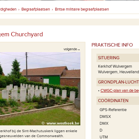
rdigheden
Begraafplaatsen
Britse militaire begraafplaatsen
›
›
gem Churchyard
PRAKTISCHE INFO
volgende→
SITUERING
Kerkhof Wulvergem
Wulvergem, Heuvelland
GRONDPLAN-LUCH
•
CWGC-plan van de beg
COÖRDINATEN
GPS-Referentie
DMSX
DMX
D
erkhof bij de Sint-Machutuskerk liggen enkele
'Known to be buried in this cemet
gesneuvelden van de Commonwealth.
grafstenen liggen meerder
UTM