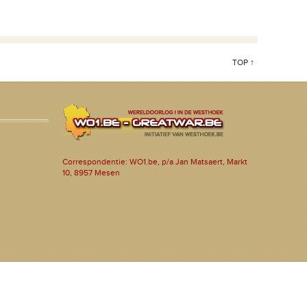
TOP ↑
Correspondentie: WO1.be, p/a Jan Matsaert, Markt
10, 8957 Mesen