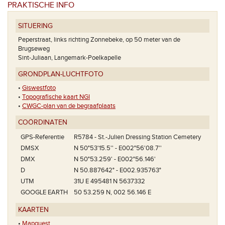
PRAKTISCHE INFO
SITUERING
Peperstraat, links richting Zonnebeke, op 50 meter van de
Brugseweg
Sint-Juliaan, Langemark-Poelkapelle
GRONDPLAN-LUCHTFOTO
•
Giswestfoto
•
Topografische kaart NGI
•
CWGC-plan van de begraafplaats
COÖRDINATEN
GPS-Referentie
R5784 - St.-Julien Dressing Station Cemetery
DMSX
N 50°53'15.5'' - E002°56'08.7''
DMX
N 50°53.259' - E002°56.146'
D
N 50.887642° - E002.935763°
UTM
31U E 495481 N 5637332
GOOGLE EARTH
50 53.259 N, 002 56.146 E
KAARTEN
•
Mapquest