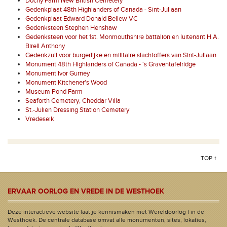
Dochy Farm New British Cemetery
Gedenkplaat 48th Highlanders of Canada - Sint-Juliaan
Gedenkplaat Edward Donald Bellew VC
Gedenksteen Stephen Henshaw
Gedenksteen voor het 1st. Monmouthshire battalion en luitenant H.A.
Birell Anthony
Gedenkzuil voor burgerlijke en militaire slachtoffers van Sint-Juliaan
Monument 48th Highlanders of Canada - 's Graventafelridge
Monument Ivor Gurney
Monument Kitchener's Wood
Museum Pond Farm
Seaforth Cemetery, Cheddar Villa
St.-Julien Dressing Station Cemetery
Vredeseik
TOP ↑
ERVAAR OORLOG EN VREDE IN DE WESTHOEK
Deze interactieve website laat je kennismaken met Wereldoorlog I in de
Westhoek. De centrale database omvat alle monumenten, sites, lokaties,