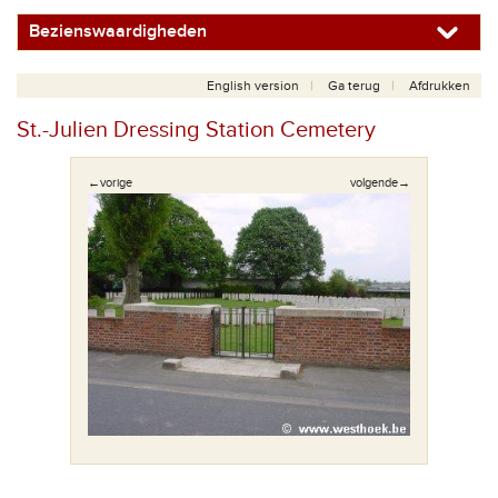
Bezienswaardigheden
English version
Ga terug
Afdrukken
St.-Julien Dressing Station Cemetery
←vorige
volgende→