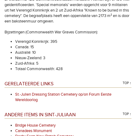
geïdentificeerden. 'Special memorials' werden opgericht voor 9 militairen
uit het Verenigd Koninkrijk en 2 uit Zuid-Afrika "Known to be buried in this
cemetery". De begraafplaats heeft een oppervlakte van 2173 m² en is door
een baksteenmuur omgeven.
Bijzettingen (Commonwealth War Graves Commission):
Verenigd Koninkrijk: 395
Canada: 15
Australië: 10
Nieuw-Zeeland: 3
Zuid-Afrika: 5
Totaal Commonwealth: 428
GERELATEERDE LINKS
TOP ↑
St.-Julien Dressing Station Cemetery op/on Forum Eerste
Wereldoorlog
ANDERE ITEMS IN SINT-JULIAAN
TOP ↑
Bridge House Cemetery
Canadees Monument