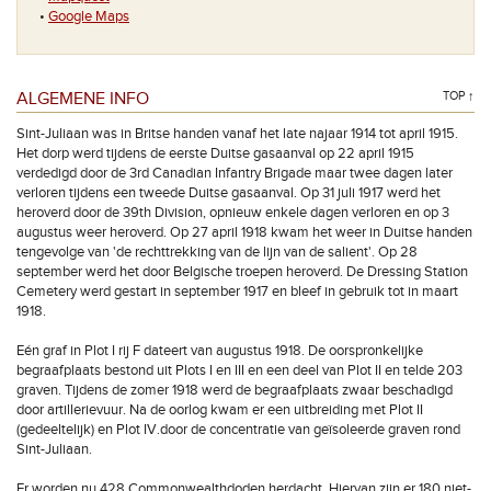
•
Google Maps
ALGEMENE INFO
TOP ↑
Sint-Juliaan was in Britse handen vanaf het late najaar 1914 tot april 1915.
Het dorp werd tijdens de eerste Duitse gasaanval op 22 april 1915
verdedigd door de 3rd Canadian Infantry Brigade maar twee dagen later
verloren tijdens een tweede Duitse gasaanval. Op 31 juli 1917 werd het
heroverd door de 39th Division, opnieuw enkele dagen verloren en op 3
augustus weer heroverd. Op 27 april 1918 kwam het weer in Duitse handen
tengevolge van 'de rechttrekking van de lijn van de salient'. Op 28
september werd het door Belgische troepen heroverd. De Dressing Station
Cemetery werd gestart in september 1917 en bleef in gebruik tot in maart
1918.
Eén graf in Plot I rij F dateert van augustus 1918. De oorspronkelijke
begraafplaats bestond uit Plots I en III en een deel van Plot II en telde 203
graven. Tijdens de zomer 1918 werd de begraafplaats zwaar beschadigd
door artillerievuur. Na de oorlog kwam er een uitbreiding met Plot II
(gedeeltelijk) en Plot IV.door de concentratie van geïsoleerde graven rond
Sint-Juliaan.
Er worden nu 428 Commonwealthdoden herdacht. Hiervan zijn er 180 niet-