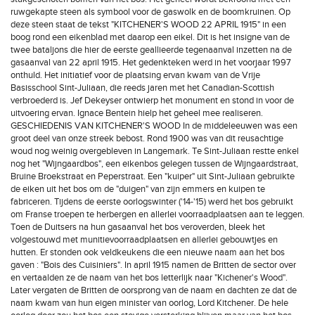
ruwgekapte steen als symbool voor de gaswolk en de boomkruinen. Op
deze steen staat de tekst "KITCHENER'S WOOD 22 APRIL 1915" in een
boog rond een eikenblad met daarop een eikel. Dit is het insigne van de
twee bataljons die hier de eerste geallieerde tegenaanval inzetten na de
gasaanval van 22 april 1915. Het gedenkteken werd in het voorjaar 1997
onthuld. Het initiatief voor de plaatsing ervan kwam van de Vrije
Basisschool Sint-Juliaan, die reeds jaren met het Canadian-Scottish
verbroederd is. Jef Dekeyser ontwierp het monument en stond in voor de
uitvoering ervan. Ignace Bentein hielp het geheel mee realiseren.
GESCHIEDENIS VAN KITCHENER'S WOOD In de middeleeuwen was een
groot deel van onze streek bebost. Rond 1900 was van dit reusachtige
woud nog weinig overgebleven in Langemark. Te Sint-Juliaan restte enkel
nog het "Wijngaardbos", een eikenbos gelegen tussen de Wijngaardstraat,
Bruine Broekstraat en Peperstraat. Een "kuiper" uit Sint-Juliaan gebruikte
de eiken uit het bos om de "duigen" van zijn emmers en kuipen te
fabriceren. Tijdens de eerste oorlogswinter ('14-'15) werd het bos gebruikt
om Franse troepen te herbergen en allerlei voorraadplaatsen aan te leggen.
Toen de Duitsers na hun gasaanval het bos veroverden, bleek het
volgestouwd met munitievoorraadplaatsen en allerlei gebouwtjes en
hutten. Er stonden ook veldkeukens die een nieuwe naam aan het bos
gaven : "Bois des Cuisiniers". In april 1915 namen de Britten de sector over
en vertaalden ze de naam van het bos letterlijk naar "Kichener's Wood".
Later vergaten de Britten de oorsprong van de naam en dachten ze dat de
naam kwam van hun eigen minister van oorlog, Lord Kitchener. De hele