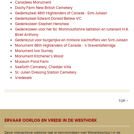
Canadees Monument
Dochy Farm New British Cemetery
Gedenkplaat 48th Highlanders of Canada - Sint-Juliaan
Gedenkplaat Edward Donald Bellew VC
Gedenksteen Stephen Henshaw
Gedenksteen voor het 1st. Monmouthshire battalion en luitenant H.A.
Birell Anthony
Gedenkzuil voor burgerlijke en militaire slachtoffers van Sint-Juliaan
Monument 48th Highlanders of Canada - 's Graventafelridge
Monument Ivor Gurney
Monument Kitchener's Wood
Museum Pond Farm
Seaforth Cemetery, Cheddar Villa
St.-Julien Dressing Station Cemetery
Vredeseik
TOP ↑
ERVAAR OORLOG EN VREDE IN DE WESTHOEK
Deze interactieve website laat je kennismaken met Wereldoorlog I in de