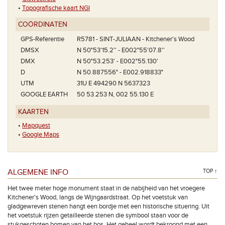
•
Topografische kaart NGI
COÖRDINATEN
GPS-Referentie
R5781 - SINT-JULIAAN - Kitchener's Wood
DMSX
N 50°53'15.2'' - E002°55'07.8''
DMX
N 50°53.253' - E002°55.130'
D
N 50.887556° - E002.918833°
UTM
31U E 494290 N 5637323
GOOGLE EARTH
50 53.253 N, 002 55.130 E
KAARTEN
•
Mapquest
•
Google Maps
ALGEMENE INFO
TOP ↑
Het twee meter hoge monument staat in de nabijheid van het vroegere
Kitchener's Wood, langs de Wijngaardstraat. Op het voetstuk van
gladgewreven stenen hangt een bordje met een historische situering. Uit
het voetstuk rijzen getailleerde stenen die symbool staan voor de
stukgeschoten bomen van het bos. Het geheel wordt bekroond met een