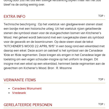
oorlog door zou het bos een stevige versterking blijven maar van het bos
bleef na de oorlog weinig over.
EXTRA INFO
TOP ↑
Technische beschrijving : Op het voetstuk van gladgewreven stenen staat
een bordje met een historische uitleg. Uit het voetstuk rijzen getailleerde
stenen die symbool staan voor de stukgeschoten bomen van Kitchener's
Wood. Het geheel wordt bekroond met een ruwgekapte steen als symbool
voor de gaswolk en de boomkruinen. Op deze steen staat de tekst
"KITCHENER'S WOOD 22 APRIL 1915" in een boog rond een eikenblad met
daarop een eikel. Deze acorn on oakleaf is het symbool van de Canadese
10de en 16de regimenten. Deze kregen als enigen in het Canadese leger de
toelating om een eigen schouder-insigne op het uniform te dragen. Dit
insigne met een eikel op een eikenblad, herinnert beide regimenten aan de
gevechten om Kichener's Wood. Bron : R. Missinne
VERWANTE ITEMS
TOP ↑
Canadees Monument
Vredeseik
GERELATEERDE PERSONEN
TOP ↑