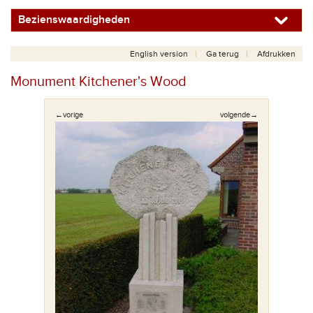
Bezienswaardigheden
English version
Ga terug
Afdrukken
Monument Kitchener's Wood
←vorige
volgende→