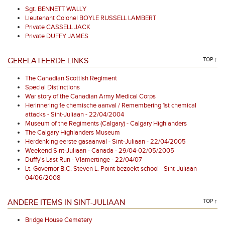
Sgt. BENNETT WALLY
Lieutenant Colonel BOYLE RUSSELL LAMBERT
Private CASSELL JACK
Private DUFFY JAMES
GERELATEERDE LINKS
TOP ↑
The Canadian Scottish Regiment
Special Distinctions
War story of the Canadian Army Medical Corps
Herinnering 1e chemische aanval / Remembering 1st chemical
attacks - Sint-Juliaan - 22/04/2004
Museum of the Regiments (Calgary) - Calgary Highlanders
The Calgary Highlanders Museum
Herdenking eerste gasaanval - Sint-Juliaan - 22/04/2005
Weekend Sint-Juliaan - Canada - 29/04-02/05/2005
Duffy's Last Run - Vlamertinge - 22/04/07
Lt. Governor B.C. Steven L. Point bezoekt school - Sint-Juliaan -
04/06/2008
ANDERE ITEMS IN SINT-JULIAAN
TOP ↑
Bridge House Cemetery