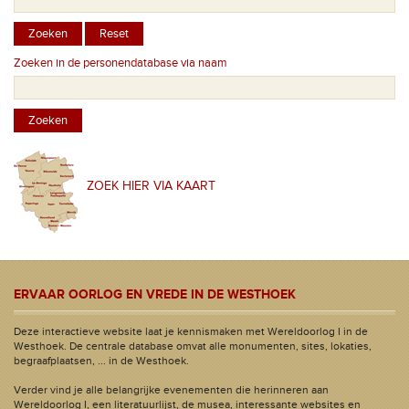
Zoeken in de personendatabase via naam
ZOEK HIER VIA KAART
ERVAAR OORLOG EN VREDE IN DE WESTHOEK
Deze interactieve website laat je kennismaken met Wereldoorlog I in de
Westhoek. De centrale database omvat alle monumenten, sites, lokaties,
begraafplaatsen, ... in de Westhoek.
Verder vind je alle belangrijke evenementen die herinneren aan
Wereldoorlog I, een literatuurlijst, de musea, interessante websites en