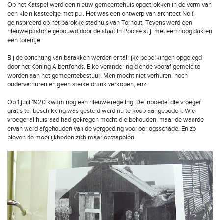
Op het Katspel werd een nieuw gemeentehuis opgetrokken in de vorm van
een klein kasteeltje met pui. Het was een ontwerp van architect Nolf,
geïnspireerd op het barokke stadhuis van Torhout. Tevens werd een
nieuwe pastorie gebouwd door de staat in Poolse stijl met een hoog dak en
een torentje.
Bij de oprichting van barakken werden er talrijke beperkingen opgelegd
door het Koning Albertfonds. Elke verandering diende vooraf gemeld te
worden aan het gemeentebestuur. Men mocht niet verhuren, noch
onderverhuren en geen sterke drank verkopen, enz.
Op 1 juni 1920 kwam nog een nieuwe regeling. De inboedel die vroeger
gratis ter beschikking was gesteld werd nu te koop aangeboden. Wie
vroeger al huisraad had gekregen mocht die behouden, maar de waarde
ervan werd afgehouden van de vergoeding voor oorlogsschade. En zo
bleven de moeilijkheden zich maar opstapelen.