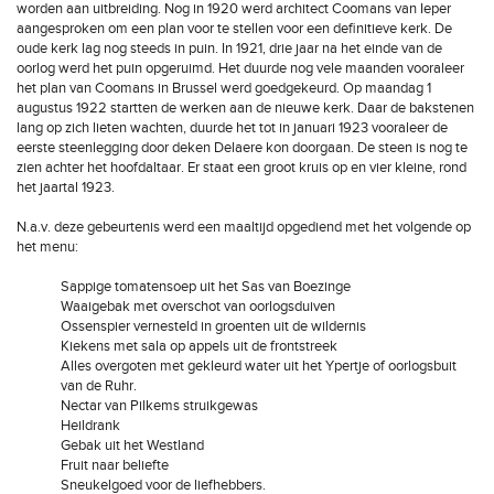
worden aan uitbreiding. Nog in 1920 werd architect Coomans van Ieper
aangesproken om een plan voor te stellen voor een definitieve kerk. De
oude kerk lag nog steeds in puin. In 1921, drie jaar na het einde van de
oorlog werd het puin opgeruimd. Het duurde nog vele maanden vooraleer
het plan van Coomans in Brussel werd goedgekeurd. Op maandag 1
augustus 1922 startten de werken aan de nieuwe kerk. Daar de bakstenen
lang op zich lieten wachten, duurde het tot in januari 1923 vooraleer de
eerste steenlegging door deken Delaere kon doorgaan. De steen is nog te
zien achter het hoofdaltaar. Er staat een groot kruis op en vier kleine, rond
het jaartal 1923.
N.a.v. deze gebeurtenis werd een maaltijd opgediend met het volgende op
het menu:
Sappige tomatensoep uit het Sas van Boezinge
Waaigebak met overschot van oorlogsduiven
Ossenspier vernesteld in groenten uit de wildernis
Kiekens met sala op appels uit de frontstreek
Alles overgoten met gekleurd water uit het Ypertje of oorlogsbuit
van de Ruhr.
Nectar van Pilkems struikgewas
Heildrank
Gebak uit het Westland
Fruit naar beliefte
Sneukelgoed voor de liefhebbers.