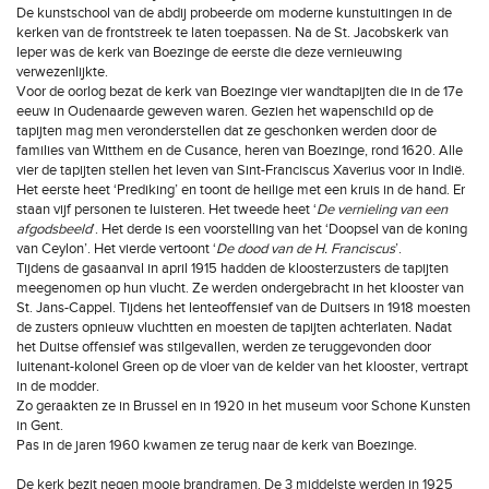
De kunstschool van de abdij probeerde om moderne kunstuitingen in de
kerken van de frontstreek te laten toepassen. Na de St. Jacobskerk van
Ieper was de kerk van Boezinge de eerste die deze vernieuwing
verwezenlijkte.
Voor de oorlog bezat de kerk van Boezinge vier wandtapijten die in de 17e
eeuw in Oudenaarde geweven waren. Gezien het wapenschild op de
tapijten mag men veronderstellen dat ze geschonken werden door de
families van Witthem en de Cusance, heren van Boezinge, rond 1620. Alle
vier de tapijten stellen het leven van Sint-Franciscus Xaverius voor in Indië.
Het eerste heet ‘Prediking’ en toont de heilige met een kruis in de hand. Er
staan vijf personen te luisteren. Het tweede heet ‘
De vernieling van een
afgodsbeeld
’. Het derde is een voorstelling van het ‘Doopsel van de koning
van Ceylon’. Het vierde vertoont ‘
De dood van de H. Franciscus
’.
Tijdens de gasaanval in april 1915 hadden de kloosterzusters de tapijten
meegenomen op hun vlucht. Ze werden ondergebracht in het klooster van
St. Jans-Cappel. Tijdens het lenteoffensief van de Duitsers in 1918 moesten
de zusters opnieuw vluchtten en moesten de tapijten achterlaten. Nadat
het Duitse offensief was stilgevallen, werden ze teruggevonden door
luitenant-kolonel Green op de vloer van de kelder van het klooster, vertrapt
in de modder.
Zo geraakten ze in Brussel en in 1920 in het museum voor Schone Kunsten
in Gent.
Pas in de jaren 1960 kwamen ze terug naar de kerk van Boezinge.
De kerk bezit negen mooie brandramen. De 3 middelste werden in 1925