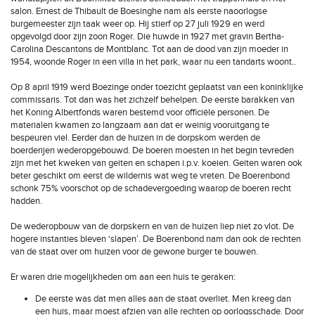
salon. Ernest de Thibault de Boesinghe nam als eerste naoorlogse
burgemeester zijn taak weer op. Hij stierf op 27 juli 1929 en werd
opgevolgd door zijn zoon Roger. Die huwde in 1927 met gravin Bertha-
Carolina Descantons de Montblanc. Tot aan de dood van zijn moeder in
1954, woonde Roger in een villa in het park, waar nu een tandarts woont..
Op 8 april 1919 werd Boezinge onder toezicht geplaatst van een koninklijke
commissaris. Tot dan was het zichzelf behelpen. De eerste barakken van
het Koning Albertfonds waren bestemd voor officiële personen. De
materialen kwamen zo langzaam aan dat er weinig vooruitgang te
bespeuren viel. Eerder dan de huizen in de dorpskom werden de
boerderijen wederopgebouwd. De boeren moesten in het begin tevreden
zijn met het kweken van geiten en schapen i.p.v. koeien. Geiten waren ook
beter geschikt om eerst de wildernis wat weg te vreten. De Boerenbond
schonk 75% voorschot op de schadevergoeding waarop de boeren recht
hadden.
De wederopbouw van de dorpskern en van de huizen liep niet zo vlot. De
hogere instanties bleven ‘slapen’. De Boerenbond nam dan ook de rechten
van de staat over om huizen voor de gewone burger te bouwen.
Er waren drie mogelijkheden om aan een huis te geraken:
De eerste was dat men alles aan de staat overliet. Men kreeg dan
een huis, maar moest afzien van alle rechten op oorlogsschade. Door