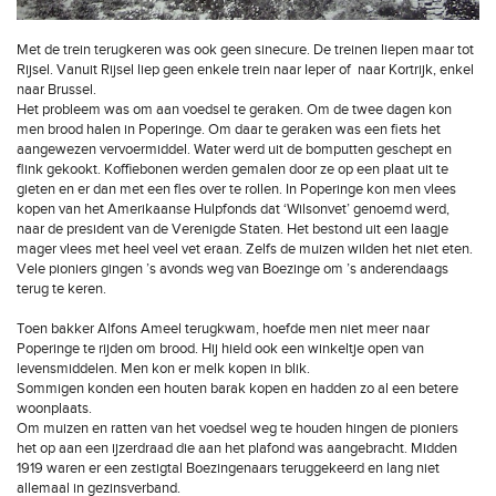
Met de trein terugkeren was ook geen sinecure. De treinen liepen maar tot
Rijsel. Vanuit Rijsel liep geen enkele trein naar Ieper of naar Kortrijk, enkel
naar Brussel.
Het probleem was om aan voedsel te geraken. Om de twee dagen kon
men brood halen in Poperinge. Om daar te geraken was een fiets het
aangewezen vervoermiddel. Water werd uit de bomputten geschept en
flink gekookt. Koffiebonen werden gemalen door ze op een plaat uit te
gieten en er dan met een fles over te rollen. In Poperinge kon men vlees
kopen van het Amerikaanse Hulpfonds dat ‘Wilsonvet’ genoemd werd,
naar de president van de Verenigde Staten. Het bestond uit een laagje
mager vlees met heel veel vet eraan. Zelfs de muizen wilden het niet eten.
Vele pioniers gingen ’s avonds weg van Boezinge om ’s anderendaags
terug te keren.
Toen bakker Alfons Ameel terugkwam, hoefde men niet meer naar
Poperinge te rijden om brood. Hij hield ook een winkeltje open van
levensmiddelen. Men kon er melk kopen in blik.
Sommigen konden een houten barak kopen en hadden zo al een betere
woonplaats.
Om muizen en ratten van het voedsel weg te houden hingen de pioniers
het op aan een ijzerdraad die aan het plafond was aangebracht. Midden
1919 waren er een zestigtal Boezingenaars teruggekeerd en lang niet
allemaal in gezinsverband.