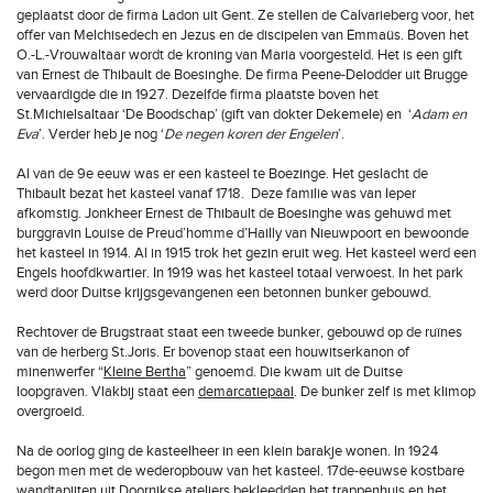
geplaatst door de firma Ladon uit Gent. Ze stellen de Calvarieberg voor, het
offer van Melchisedech en Jezus en de discipelen van Emmaüs. Boven het
O.-L.-Vrouwaltaar wordt de kroning van Maria voorgesteld. Het is een gift
van Ernest de Thibault de Boesinghe. De firma Peene-Delodder uit Brugge
vervaardigde die in 1927. Dezelfde firma plaatste boven het
St.Michielsaltaar ‘De Boodschap’ (gift van dokter Dekemele) en ‘
Adam en
Eva
’. Verder heb je nog ‘
De negen koren der Engelen
’.
Al van de 9e eeuw was er een kasteel te Boezinge. Het geslacht de
Thibault bezat het kasteel vanaf 1718. Deze familie was van Ieper
afkomstig. Jonkheer Ernest de Thibault de Boesinghe was gehuwd met
burggravin Louise de Preud’homme d’Hailly van Nieuwpoort en bewoonde
het kasteel in 1914. Al in 1915 trok het gezin eruit weg. Het kasteel werd een
Engels hoofdkwartier. In 1919 was het kasteel totaal verwoest. In het park
werd door Duitse krijgsgevangenen een betonnen bunker gebouwd.
Rechtover de Brugstraat staat een tweede bunker, gebouwd op de ruïnes
van de herberg St.Joris. Er bovenop staat een houwitserkanon of
minenwerfer “
Kleine Bertha
” genoemd. Die kwam uit de Duitse
loopgraven. Vlakbij staat een
demarcatiepaal
. De bunker zelf is met klimop
overgroeid.
Na de oorlog ging de kasteelheer in een klein barakje wonen. In 1924
begon men met de wederopbouw van het kasteel. 17de-eeuwse kostbare
wandtapijten uit Doornikse ateliers bekleedden het trappenhuis en het