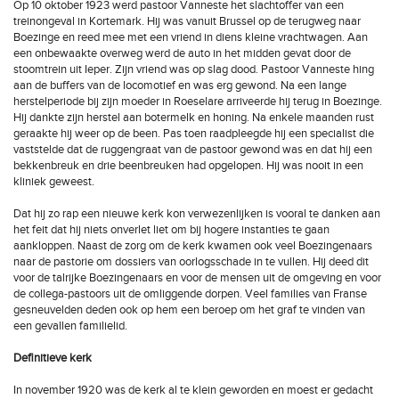
Op 10 oktober 1923 werd pastoor Vanneste het slachtoffer van een
treinongeval in Kortemark. Hij was vanuit Brussel op de terugweg naar
Boezinge en reed mee met een vriend in diens kleine vrachtwagen. Aan
een onbewaakte overweg werd de auto in het midden gevat door de
stoomtrein uit Ieper. Zijn vriend was op slag dood. Pastoor Vanneste hing
aan de buffers van de locomotief en was erg gewond. Na een lange
herstelperiode bij zijn moeder in Roeselare arriveerde hij terug in Boezinge.
Hij dankte zijn herstel aan botermelk en honing. Na enkele maanden rust
geraakte hij weer op de been. Pas toen raadpleegde hij een specialist die
vaststelde dat de ruggengraat van de pastoor gewond was en dat hij een
bekkenbreuk en drie beenbreuken had opgelopen. Hij was nooit in een
kliniek geweest.
Dat hij zo rap een nieuwe kerk kon verwezenlijken is vooral te danken aan
het feit dat hij niets onverlet liet om bij hogere instanties te gaan
aankloppen. Naast de zorg om de kerk kwamen ook veel Boezingenaars
naar de pastorie om dossiers van oorlogsschade in te vullen. Hij deed dit
voor de talrijke Boezingenaars en voor de mensen uit de omgeving en voor
de collega-pastoors uit de omliggende dorpen. Veel families van Franse
gesneuvelden deden ook op hem een beroep om het graf te vinden van
een gevallen familielid.
Definitieve kerk
In november 1920 was de kerk al te klein geworden en moest er gedacht