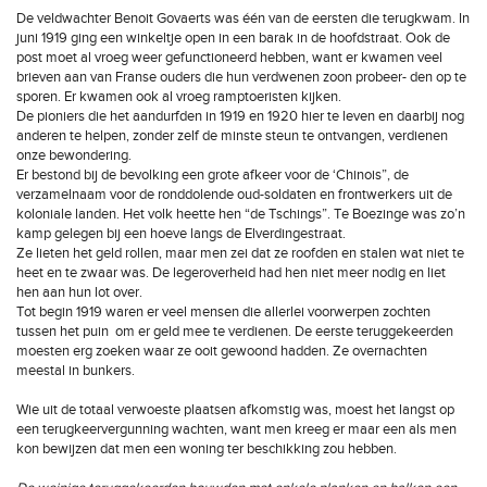
De veldwachter Benoit Govaerts was één van de eersten die terugkwam. In
juni 1919 ging een winkeltje open in een barak in de hoofdstraat. Ook de
post moet al vroeg weer gefunctioneerd hebben, want er kwamen veel
brieven aan van Franse ouders die hun verdwenen zoon probeer- den op te
sporen. Er kwamen ook al vroeg ramptoeristen kijken.
De pioniers die het aandurfden in 1919 en 1920 hier te leven en daarbij nog
anderen te helpen, zonder zelf de minste steun te ontvangen, verdienen
onze bewondering.
Er bestond bij de bevolking een grote afkeer voor de ‘Chinois”, de
verzamelnaam voor de ronddolende oud-soldaten en frontwerkers uit de
koloniale landen. Het volk heette hen “de Tschings”. Te Boezinge was zo’n
kamp gelegen bij een hoeve langs de Elverdingestraat.
Ze lieten het geld rollen, maar men zei dat ze roofden en stalen wat niet te
heet en te zwaar was. De legeroverheid had hen niet meer nodig en liet
hen aan hun lot over.
Tot begin 1919 waren er veel mensen die allerlei voorwerpen zochten
tussen het puin om er geld mee te verdienen. De eerste teruggekeerden
moesten erg zoeken waar ze ooit gewoond hadden. Ze overnachten
meestal in bunkers.
Wie uit de totaal verwoeste plaatsen afkomstig was, moest het langst op
een terugkeervergunning wachten, want men kreeg er maar een als men
kon bewijzen dat men een woning ter beschikking zou hebben.