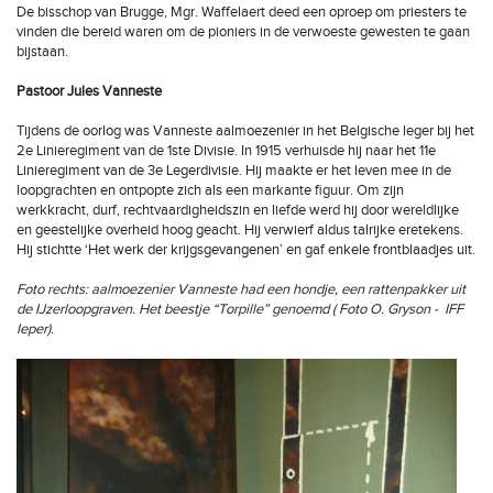
De bisschop van Brugge, Mgr. Waffelaert deed een oproep om priesters te
vinden die bereid waren om de pioniers in de verwoeste gewesten te gaan
bijstaan.
Pastoor Jules Vanneste
Tijdens de oorlog was Vanneste aalmoezenier in het Belgische leger bij het
2e Linieregiment van de 1ste Divisie. In 1915 verhuisde hij naar het 11e
Linieregiment van de 3e Legerdivisie. Hij maakte er het leven mee in de
loopgrachten en ontpopte zich als een markante figuur. Om zijn
werkkracht, durf, rechtvaardigheidszin en liefde werd hij door wereldlijke
en geestelijke overheid hoog geacht. Hij verwierf aldus talrijke eretekens.
Hij stichtte ‘Het werk der krijgsgevangenen’ en gaf enkele frontblaadjes uit.
Foto rechts: aalmoezenier Vanneste had een hondje, een rattenpakker uit
de IJzerloopgraven. Het beestje “Torpille” genoemd ( Foto O. Gryson - IFF
Ieper).