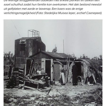
De weinige teruggekeerden bouwden met enkele planken en balken een
soort schuilhut zodat hun familie kon overkomen. Het dak bestond meestal
uit golfplaten met aarde er bovenop. Een kaars was de enige
verlichtingsmogelijkheid (Foto: Stedelijke Muisea Ieper, archief Caenepeel).