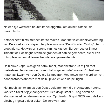
Na een tijd werd een houten kapel opgetrokken op het Katspel, de
marktplaats.
Katspel heeft niets met een kat te maken. Maar het is en klankvervorming
van Kerkspel en Kerstspel. Het plein was voor ‘Den Grooten Oorlog’ niet zo
groot als nu. Het was cijnsgrond van het kasteel. Burgemeester Ernest
Thibault de Boesinghe stond de gronden af aan de gemeente, die er een
ruim plein van maakte met het nieuwe gemeentehuis.
De nieuwe kapel was geen barak meer, maar bestond uit stijlen met
metsel- en pleisterwerk ertussen, het zogenaamde “vakwerk”. Heel wat
materiaal kwam van een Duitse kampbarak. Het metselwerk werd verricht
door pastoor Vanneste met de hulp van enkele dorpelingen.
Het meubilair kwam uit een Duitse soldatenkerk die in Antwerpen stond,
voor een zacht prijsje aangekocht. Het klokje staat nu nog boven de
kloosterkapel van de meisjesschool. Op dinsdag 6 april 1920 werd de kerk
plechtig ingewijd door deken Delaere van Ieper.