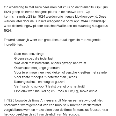
Op woensdag 14 mei 1924 hees men het kruis op de torenspits. Op 6 juni
1924 greep de eerste hoogmis plaats in de nieuwe kerk. Op
kermismaandag 28 juli 1924 werden drie nieuwe klokken gewijd. Deze
werden later door de Duitsers weggehaald op 19 april 1944. Uiteindelijk
werd de kerk ingewijd door bisschop Waffelaert op maandag 4 augustus
1924.
Er werd natuurlijk weer een groot feestmaal ingericht met volgende
ingrediënten:
Start met peuzelinge
Groenselsoep die ieder lust
Wat visch met botersaus, anders gezegd nen zalm
Ossenspier met jonge groenten
Voor tere magen, een vet kieken of versche kreeften met salade
Voor zoete mondjes ’n botertaart en ijskaas
Kanongeschut… en hoog de glazen!
Verfrissching nu voor ’t laatst brengt ons het fruit!
Opnieuw wat sneukeling en …rook nu, wijl gij moka drinkt.
In 1925 bouwde de firma Anneesens uit Menen een nieuw orgel. Het
hoofdaltaar werd gemaakt van een mooi stuk marmer, versierd met
verguld bronswerk en mozaïeken door de firma Errmans uit Brussel, naar
het voorbeeld en de stijl van de abdij van Maredsous.