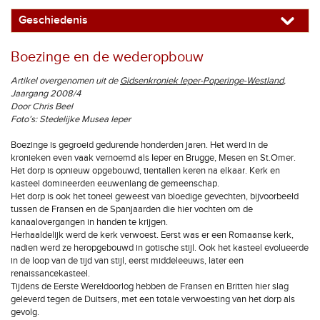
Geschiedenis
Boezinge en de wederopbouw
Artikel overgenomen uit de
Gidsenkroniek Ieper-Poperinge-Westland
,
Jaargang 2008/4
Door Chris Beel
Foto’s: Stedelijke Musea Ieper
Boezinge is gegroeid gedurende honderden jaren. Het werd in de
kronieken even vaak vernoemd als Ieper en Brugge, Mesen en St.Omer.
Het dorp is opnieuw opgebouwd, tientallen keren na elkaar. Kerk en
kasteel domineerden eeuwenlang de gemeenschap.
Het dorp is ook het toneel geweest van bloedige gevechten, bijvoorbeeld
tussen de Fransen en de Spanjaarden die hier vochten om de
kanaalovergangen in handen te krijgen.
Herhaaldelijk werd de kerk verwoest. Eerst was er een Romaanse kerk,
nadien werd ze heropgebouwd in gotische stijl. Ook het kasteel evolueerde
in de loop van de tijd van stijl, eerst middeleeuws, later een
renaissancekasteel.
Tijdens de Eerste Wereldoorlog hebben de Fransen en Britten hier slag
geleverd tegen de Duitsers, met een totale verwoesting van het dorp als
gevolg.