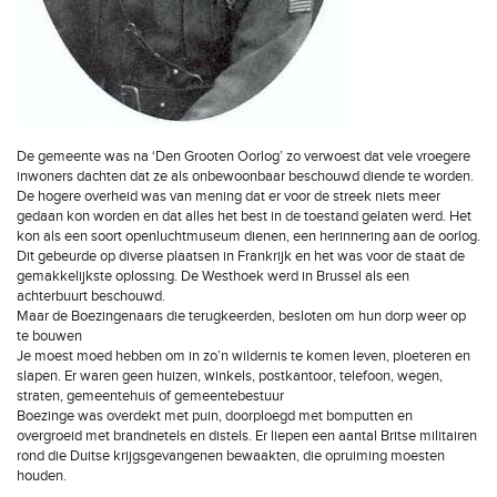
De gemeente was na ‘Den Grooten Oorlog’ zo verwoest dat vele vroegere
inwoners dachten dat ze als onbewoonbaar beschouwd diende te worden.
De hogere overheid was van mening dat er voor de streek niets meer
gedaan kon worden en dat alles het best in de toestand gelaten werd. Het
kon als een soort openluchtmuseum dienen, een herinnering aan de oorlog.
Dit gebeurde op diverse plaatsen in Frankrijk en het was voor de staat de
gemakkelijkste oplossing. De Westhoek werd in Brussel als een
achterbuurt beschouwd.
Maar de Boezingenaars die terugkeerden, besloten om hun dorp weer op
te bouwen
Je moest moed hebben om in zo’n wildernis te komen leven, ploeteren en
slapen. Er waren geen huizen, winkels, postkantoor, telefoon, wegen,
straten, gemeentehuis of gemeentebestuur
Boezinge was overdekt met puin, doorploegd met bomputten en
overgroeid met brandnetels en distels. Er liepen een aantal Britse militairen
rond die Duitse krijgsgevangenen bewaakten, die opruiming moesten
houden.