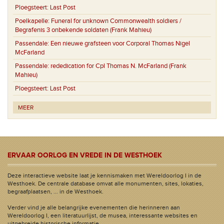
Ploegsteert:
Last Post
Poelkapelle:
Funeral for unknown Commonwealth soldiers /
Begrafenis 3 onbekende soldaten (Frank Mahieu)
Passendale:
Een nieuwe grafsteen voor Corporal Thomas Nigel
McFarland
Passendale:
rededication for Cpl Thomas N. McFarland (Frank
Mahieu)
Ploegsteert:
Last Post
MEER
ERVAAR OORLOG EN VREDE IN DE WESTHOEK
Deze interactieve website laat je kennismaken met Wereldoorlog I in de
Westhoek. De centrale database omvat alle monumenten, sites, lokaties,
begraafplaatsen, ... in de Westhoek.
Verder vind je alle belangrijke evenementen die herinneren aan
Wereldoorlog I, een literatuurlijst, de musea, interessante websites en
uitgebreide historische informatie.