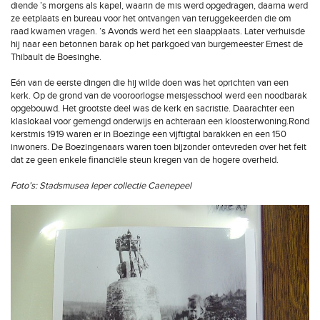
diende ’s morgens als kapel, waarin de mis werd opgedragen, daarna werd
ze eetplaats en bureau voor het ontvangen van teruggekeerden die om
raad kwamen vragen. ’s Avonds werd het een slaapplaats. Later verhuisde
hij naar een betonnen barak op het parkgoed van burgemeester Ernest de
Thibault de Boesinghe.
Eén van de eerste dingen die hij wilde doen was het oprichten van een
kerk. Op de grond van de vooroorlogse meisjesschool werd een noodbarak
opgebouwd. Het grootste deel was de kerk en sacristie. Daarachter een
klaslokaal voor gemengd onderwijs en achteraan een kloosterwoning.Rond
kerstmis 1919 waren er in Boezinge een vijftigtal barakken en een 150
inwoners. De Boezingenaars waren toen bijzonder ontevreden over het feit
dat ze geen enkele financiële steun kregen van de hogere overheid.
Foto’s: Stadsmusea Ieper collectie Caenepeel