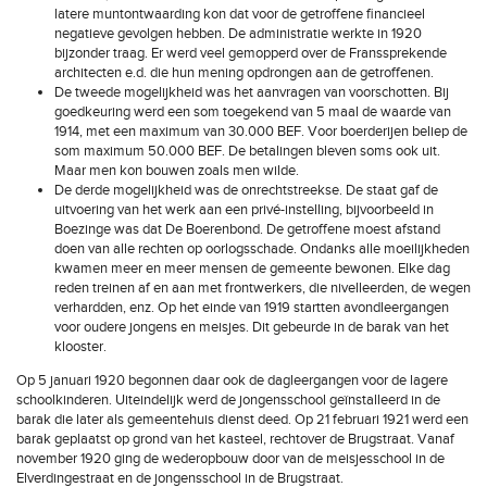
latere muntontwaarding kon dat voor de getroffene financieel
negatieve gevolgen hebben. De administratie werkte in 1920
bijzonder traag. Er werd veel gemopperd over de Franssprekende
architecten e.d. die hun mening opdrongen aan de getroffenen.
De tweede mogelijkheid was het aanvragen van voorschotten. Bij
goedkeuring werd een som toegekend van 5 maal de waarde van
1914, met een maximum van 30.000 BEF. Voor boerderijen beliep de
som maximum 50.000 BEF. De betalingen bleven soms ook uit.
Maar men kon bouwen zoals men wilde.
De derde mogelijkheid was de onrechtstreekse. De staat gaf de
uitvoering van het werk aan een privé-instelling, bijvoorbeeld in
Boezinge was dat De Boerenbond. De getroffene moest afstand
doen van alle rechten op oorlogsschade. Ondanks alle moeilijkheden
kwamen meer en meer mensen de gemeente bewonen. Elke dag
reden treinen af en aan met frontwerkers, die nivelleerden, de wegen
verhardden, enz. Op het einde van 1919 startten avondleergangen
voor oudere jongens en meisjes. Dit gebeurde in de barak van het
klooster.
Op 5 januari 1920 begonnen daar ook de dagleergangen voor de lagere
schoolkinderen. Uiteindelijk werd de jongensschool geïnstalleerd in de
barak die later als gemeentehuis dienst deed. Op 21 februari 1921 werd een
barak geplaatst op grond van het kasteel, rechtover de Brugstraat. Vanaf
november 1920 ging de wederopbouw door van de meisjesschool in de
Elverdingestraat en de jongensschool in de Brugstraat.