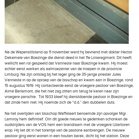
Na de Wapenstilstand op 11 november werd hij bevriend met dokter Hector
Dekemele van Boezinge die dienst deed in het 11e Linieregiment. Dit heeft
wellicht een rol gespeeld dat Vanneste naar Boezinge kwam. Hij moest
echter eerst werken als aalmoezenier van de troepen in de provincie
Limburg. Na zijn ontslag bij het leger ging de 35-jarige priester Jules
Vanneste in op de oproep van de bisschop en kwam aan in Boezinge, rond
15 augustus 1919. Hij contacteerde eerst de vroegere pastoor van Boezinge,
Aimé Berlamont, die het niet zag zitten om terug te keren naar zijn
vroegere parochie. Tot 1933 bleef hij dienstdoende pastoor in Boezinge en
dat zinde hem niet. Hij noemde zich de “d.d.” den dubbelen duts.
Na het overlijden van bisschop Waffelaert benoemde zijn opvolger Mgr.
Lamiroy hem definitief. Om dit goede nieuws te gedenken schonken de
oudstrijders van de VOS hem een brandraam met de vroegere IJzertoren
erop. Hij liet dit in het torentje van de pastorie aanbrengen. De nieuwe
pastoor ging eerst wonen in een houten barak, dicht bij het station. Deze