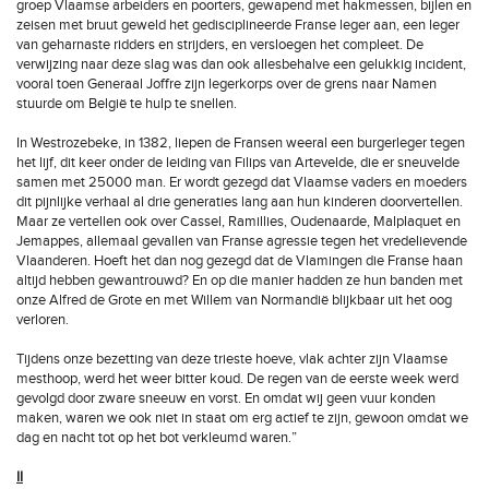
groep Vlaamse arbeiders en poorters, gewapend met hakmessen, bijlen en
zeisen met bruut geweld het gedisciplineerde Franse leger aan, een leger
van geharnaste ridders en strijders, en versloegen het compleet. De
verwijzing naar deze slag was dan ook allesbehalve een gelukkig incident,
vooral toen Generaal Joffre zijn legerkorps over de grens naar Namen
stuurde om België te hulp te snellen.
In Westrozebeke, in 1382, liepen de Fransen weeral een burgerleger tegen
het lijf, dit keer onder de leiding van Filips van Artevelde, die er sneuvelde
samen met 25000 man. Er wordt gezegd dat Vlaamse vaders en moeders
dit pijnlijke verhaal al drie generaties lang aan hun kinderen doorvertellen.
Maar ze vertellen ook over Cassel, Ramillies, Oudenaarde, Malplaquet en
Jemappes, allemaal gevallen van Franse agressie tegen het vredelievende
Vlaanderen. Hoeft het dan nog gezegd dat de Vlamingen die Franse haan
altijd hebben gewantrouwd? En op die manier hadden ze hun banden met
onze Alfred de Grote en met Willem van Normandië blijkbaar uit het oog
verloren.
Tijdens onze bezetting van deze trieste hoeve, vlak achter zijn Vlaamse
mesthoop, werd het weer bitter koud. De regen van de eerste week werd
gevolgd door zware sneeuw en vorst. En omdat wij geen vuur konden
maken, waren we ook niet in staat om erg actief te zijn, gewoon omdat we
dag en nacht tot op het bot verkleumd waren.”
II