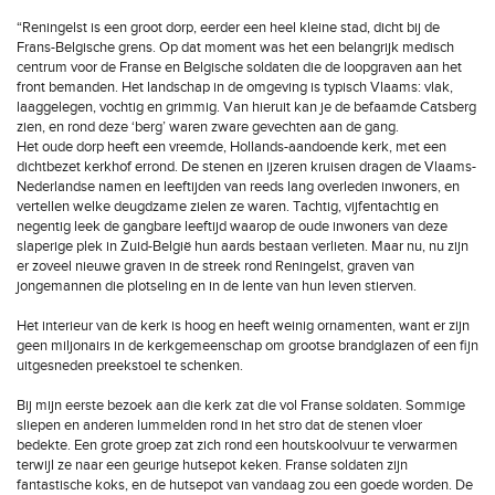
“Reningelst is een groot dorp, eerder een heel kleine stad, dicht bij de
Frans-Belgische grens. Op dat moment was het een belangrijk medisch
centrum voor de Franse en Belgische soldaten die de loopgraven aan het
front bemanden. Het landschap in de omgeving is typisch Vlaams: vlak,
laaggelegen, vochtig en grimmig. Van hieruit kan je de befaamde Catsberg
zien, en rond deze ‘berg’ waren zware gevechten aan de gang.
Het oude dorp heeft een vreemde, Hollands-aandoende kerk, met een
dichtbezet kerkhof errond. De stenen en ijzeren kruisen dragen de Vlaams-
Nederlandse namen en leeftijden van reeds lang overleden inwoners, en
vertellen welke deugdzame zielen ze waren. Tachtig, vijfentachtig en
negentig leek de gangbare leeftijd waarop de oude inwoners van deze
slaperige plek in Zuid-België hun aards bestaan verlieten. Maar nu, nu zijn
er zoveel nieuwe graven in de streek rond Reningelst, graven van
jongemannen die plotseling en in de lente van hun leven stierven.
Het interieur van de kerk is hoog en heeft weinig ornamenten, want er zijn
geen miljonairs in de kerkgemeenschap om grootse brandglazen of een fijn
uitgesneden preekstoel te schenken.
Bij mijn eerste bezoek aan die kerk zat die vol Franse soldaten. Sommige
sliepen en anderen lummelden rond in het stro dat de stenen vloer
bedekte. Een grote groep zat zich rond een houtskoolvuur te verwarmen
terwijl ze naar een geurige hutsepot keken. Franse soldaten zijn
fantastische koks, en de hutsepot van vandaag zou een goede worden. De