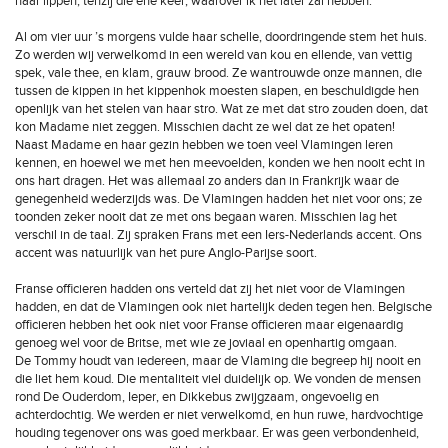
haar lippen, tenzij die ene keer, waarover ik het later zal hebben.
Al om vier uur ’s morgens vulde haar schelle, doordringende stem het huis.
Zo werden wij verwelkomd in een wereld van kou en ellende, van vettig
spek, vale thee, en klam, grauw brood. Ze wantrouwde onze mannen, die
tussen de kippen in het kippenhok moesten slapen, en beschuldigde hen
openlijk van het stelen van haar stro. Wat ze met dat stro zouden doen, dat
kon Madame niet zeggen. Misschien dacht ze wel dat ze het opaten!
Naast Madame en haar gezin hebben we toen veel Vlamingen leren
kennen, en hoewel we met hen meevoelden, konden we hen nooit echt in
ons hart dragen. Het was allemaal zo anders dan in Frankrijk waar de
genegenheid wederzijds was. De Vlamingen hadden het niet voor ons; ze
toonden zeker nooit dat ze met ons begaan waren. Misschien lag het
verschil in de taal. Zij spraken Frans met een Iers-Nederlands accent. Ons
accent was natuurlijk van het pure Anglo-Parijse soort.
Franse officieren hadden ons verteld dat zij het niet voor de Vlamingen
hadden, en dat de Vlamingen ook niet hartelijk deden tegen hen. Belgische
officieren hebben het ook niet voor Franse officieren maar eigenaardig
genoeg wel voor de Britse, met wie ze joviaal en openhartig omgaan.
De Tommy houdt van iedereen, maar de Vlaming die begreep hij nooit en
die liet hem koud. Die mentaliteit viel duidelijk op. We vonden de mensen
rond De Ouderdom, Ieper, en Dikkebus zwijgzaam, ongevoelig en
achterdochtig. We werden er niet verwelkomd, en hun ruwe, hardvochtige
houding tegenover ons was goed merkbaar. Er was geen verbondenheid,