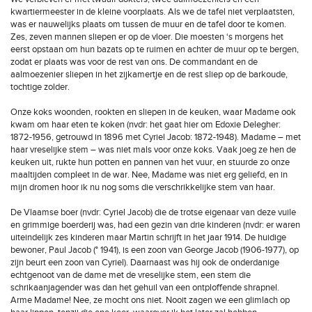
kwartiermeester in de kleine voorplaats. Als we de tafel niet verplaatsten,
was er nauwelijks plaats om tussen de muur en de tafel door te komen.
Zes, zeven mannen sliepen er op de vloer. Die moesten ‘s morgens het
eerst opstaan om hun bazats op te ruimen en achter de muur op te bergen,
zodat er plaats was voor de rest van ons. De commandant en de
aalmoezenier sliepen in het zijkamertje en de rest sliep op de barkoude,
tochtige zolder.
Onze koks woonden, rookten en sliepen in de keuken, waar Madame ook
kwam om haar eten te koken (nvdr: het gaat hier om Edoxie Delegher:
1872-1956, getrouwd in 1896 met Cyriel Jacob: 1872-1948). Madame – met
haar vreselijke stem – was niet mals voor onze koks. Vaak joeg ze hen de
keuken uit, rukte hun potten en pannen van het vuur, en stuurde zo onze
maaltijden compleet in de war. Nee, Madame was niet erg geliefd, en in
mijn dromen hoor ik nu nog soms die verschrikkelijke stem van haar.
De Vlaamse boer (nvdr: Cyriel Jacob) die de trotse eigenaar van deze vuile
en grimmige boerderij was, had een gezin van drie kinderen (nvdr: er waren
uiteindelijk zes kinderen maar Martin schrijft in het jaar 1914. De huidige
bewoner, Paul Jacob (° 1941), is een zoon van George Jacob (1906-1977), op
zijn beurt een zoon van Cyriel). Daarnaast was hij ook de onderdanige
echtgenoot van de dame met de vreselijke stem, een stem die
schrikaanjagender was dan het gehuil van een ontploffende shrapnel.
Arme Madame! Nee, ze mocht ons niet. Nooit zagen we een glimlach op