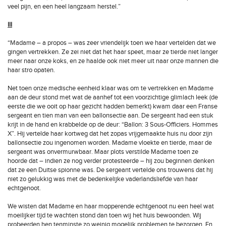
veel pijn, en een heel langzaam herstel.”
III
“Madame – a propos – was zeer vriendelijk toen we haar vertelden dat we
gingen vertrekken. Ze zei niet dat het haar speet, maar ze tierde niet langer
meer naar onze koks, en ze haalde ook niet meer uit naar onze mannen die
haar stro opaten.
Net toen onze medische eenheid klaar was om te vertrekken en Madame
aan de deur stond met wat de aanhef tot een voorzichtige glimlach leek (de
eerste die we ooit op haar gezicht hadden bemerkt) kwam daar een Franse
sergeant en tien man van een ballonsectie aan. De sergeant had een stuk
krijt in de hand en krabbelde op de deur: “Ballon: 3 Sous-Officiers. Hommes
X”. Hij vertelde haar kortweg dat het zopas vrijgemaakte huis nu door zijn
ballonsectie zou ingenomen worden. Madame vloekte en tierde, maar de
sergeant was onvermurwbaar. Maar plots verstilde Madame toen ze
hoorde dat – indien ze nog verder protesteerde – hij zou beginnen denken
dat ze een Duitse spionne was. De sergeant vertelde ons trouwens dat hij
niet zo gelukkig was met de bedenkelijke vaderlandsliefde van haar
echtgenoot.
We wisten dat Madame en haar mopperende echtgenoot nu een heel wat
moeilijker tijd te wachten stond dan toen wij het huis bewoonden. Wij
probeerden hen tenminste zo weinig mogelijk problemen te bezorgen. En