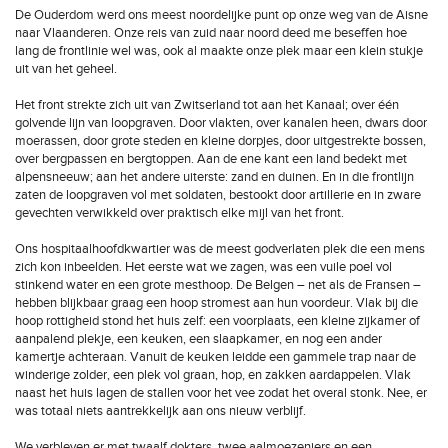
De Ouderdom werd ons meest noordelijke punt op onze weg van de Aisne
naar Vlaanderen. Onze reis van zuid naar noord deed me beseffen hoe
lang de frontlinie wel was, ook al maakte onze plek maar een klein stukje
uit van het geheel.
Het front strekte zich uit van Zwitserland tot aan het Kanaal; over één
golvende lijn van loopgraven. Door vlakten, over kanalen heen, dwars door
moerassen, door grote steden en kleine dorpjes, door uitgestrekte bossen,
over bergpassen en bergtoppen. Aan de ene kant een land bedekt met
alpensneeuw; aan het andere uiterste: zand en duinen. En in die frontlijn
zaten de loopgraven vol met soldaten, bestookt door artillerie en in zware
gevechten verwikkeld over praktisch elke mijl van het front.
Ons hospitaalhoofdkwartier was de meest godverlaten plek die een mens
zich kon inbeelden. Het eerste wat we zagen, was een vuile poel vol
stinkend water en een grote mesthoop. De Belgen – net als de Fransen –
hebben blijkbaar graag een hoop stromest aan hun voordeur. Vlak bij die
hoop rottigheid stond het huis zelf: een voorplaats, een kleine zijkamer of
aanpalend plekje, een keuken, een slaapkamer, en nog een ander
kamertje achteraan. Vanuit de keuken leidde een gammele trap naar de
winderige zolder, een plek vol graan, hop, en zakken aardappelen. Vlak
naast het huis lagen de stallen voor het vee zodat het overal stonk. Nee, er
was totaal niets aantrekkelijk aan ons nieuw verblijf.
We verbleven er met twaalf dokters, twee aalmoezeniers en een