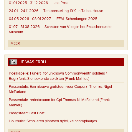
01.01.2025 - 31.12.2026
- Last Post
24.01 - 24.11.2026
- Tentoonstelling 1919 in Talbot House
04.05.2026 - 03.01.2027
- IFFM: Schenkingen 2025
01.07 - 31.08.2026
- Schatten van Vlieg in het Passchendaele
Museum
MEER
JE WAS ERBIJ
Poelkapelle:
Funeral for unknown Commonwealth soldiers /
Begrafenis 3 onbekende soldaten (Frank Mahieu)
Passendale:
Een nieuwe grafsteen voor Corporal Thomas Nigel
McFarland
Passendale:
rededication for Cpl Thomas N. McFarland (Frank
Mahieu)
Ploegsteert:
Last Post
Houthulst:
Scholieren plaatsen tijdelijke naamplaatjes