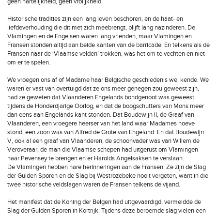
geen hartelijkheid, geen vrolijkheid.
Historische tradities zijn een lang leven beschoren, en de haat- en
liefdeverhouding die dit met zich meebrengt, blijft lang nazinderen. De
Vlamingen en de Engelsen waren lang vrienden, maar Vlamingen en
Fransen stonden altijd aan beide kanten van de barricade. En telkens als de
Fransen naar de ‘Vlaamse velden’ trokken, was het om te vechten en niet
om er te spelen.
We vroegen ons af of Madame haar Belgische geschiedenis wel kende. We
waren er vast van overtuigd dat ze ons meer genegen zou geweest zijn,
had ze geweten dat Vlaanderen Engelands bondgenoot was geweest
tijdens de Honderdjarige Oorlog, en dat de boogschutters van Mons meer
dan eens aan Engelands kant stonden. Dat Boudewijn II, de Graaf van
Vlaanderen, een vroegere heerser van het land waar Madames hoeve
stond, een zoon was van Alfred de Grote van Engeland. En dat Boudewijn
V, ook al een graaf van Vlaanderen, de schoonvader was van Willem de
Veroveraar, de man die Vlaamse schepen had uitgerust om Vlamingen
naar Pevensey te brengen en er Harolds Angelsaksen te verslaan.
De Vlamingen hebben nare herinneringen aan de Fransen. Ze zijn de Slag
der Gulden Sporen en de Slag bij Westrozebeke nooit vergeten, want in die
twee historische veldslagen waren de Fransen telkens de vijand.
Het manifest dat de Koning der Belgen had uitgevaardigd, vermeldde de
Slag der Gulden Sporen in Kortrijk. Tijdens deze beroemde slag vielen een