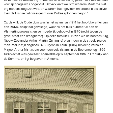
voor spionage was opgepakt. Dit verklaart wellicht waarom Madame niet
erg met ons opgezet was, en waarom haar gevloek en protest plots stilviel
toen de Franse ballonsergeant over Duitse spionnen begon.”
Op de wijk de Ouderdom was in het najaar van 1914 het hoofdkwartier van
een RAMC hospitaal gevestigd, waar nu het huis nummer 31 aan de
Vlamertingseweg is, en vermoedelijk gebouwd in 1870 (recht tegen de
gevel staat een draagberrie). Op deze foto uit 1915 zien we de hoofdchirurg,
Nieuw-Zeelander Arthur Martin. Zijn (nare) ervaringen in de streek zou de
man later in zijn dagboek ‘A Surgeon in Kakhi’ (1916), uitvoerig verhalen.
Majoor Arthur Martin, die voorheen ook als arts in de Boerenoorlog (1899-
1902) actief was geweest, sneuvelde op 17 september 1916 in Frankrijk aan
de Somme, en ligt begraven in Amiens.