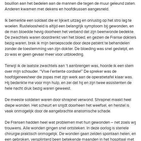
bouillon aan het bedelen aan de mannen die tegen de muur geleund zaten.
Anderen kwamen met dekens en hoofdkussen aangesneld.
Ik bemerkte een soldaat die er lijkwit uitzag en onrustig op het stro lag te
woelen. Rusteloosheid is altijd een belangrijk symptoom bij gewonden, en
de man bloedde hevig doorheen het verband dat zijn beenwonde bedekte.
De zwachtels waren doordrenkt van het bloed, en gezien de Franse dokters
bezig waren, brak ik mijn beroepscode door deze patiënt te behandelen
zonder de toestemming van zijn dokter. De bloeding was snel gestelpt, en
zo was er geen gevaar meer voor uitbloeding.
Terwijl ik de laatste zwachtels aan ‘t aanbrengen was, hoorde ik een stem
over mijn schouder. “Vive l’entente cordiale!” De spreker was de
hoofdgeneesheer die zopas met zijn werk aan de operatietafel klaar was.
Hij bedankte me voor mijn hulp, en zei dat hij en zijn twee assistenten de
hele nacht druk bezig waren geweest.
De meeste soldaten waren door shrapnel verwond. Shrapnel maakt heel
diepe wonden. Het scheurt en snijdt doorheen het weefsel, en herstel is
vaak onmogelijk door de aangebrachte anatomische schade.
De Fransen hadden heel wat problemen met hun gewonden – net zoals wij
trouwens. Alle wonden gingen snel ontsteken. In deze oorlog is steriele
chirurgie praktisch onmogelijk. De wonden gaan zelden spontaan helen, en
een gebroken, versplinterd been betekende maanden in het hospitaal met