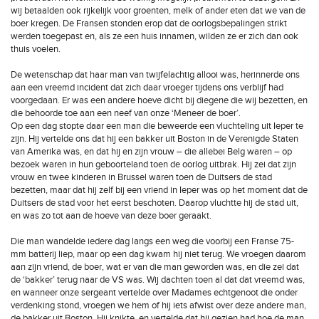
wij betaalden ook rijkelijk voor groenten, melk of ander eten dat we van de
boer kregen. De Fransen stonden erop dat de oorlogsbepalingen strikt
werden toegepast en, als ze een huis innamen, wilden ze er zich dan ook
thuis voelen.
De wetenschap dat haar man van twijfelachtig allooi was, herinnerde ons
aan een vreemd incident dat zich daar vroeger tijdens ons verblijf had
voorgedaan. Er was een andere hoeve dicht bij diegene die wij bezetten, en
die behoorde toe aan een neef van onze ‘Meneer de boer’.
Op een dag stopte daar een man die beweerde een vluchteling uit Ieper te
zijn. Hij vertelde ons dat hij een bakker uit Boston in de Verenigde Staten
van Amerika was, en dat hij en zijn vrouw – die allebei Belg waren – op
bezoek waren in hun geboorteland toen de oorlog uitbrak. Hij zei dat zijn
vrouw en twee kinderen in Brussel waren toen de Duitsers de stad
bezetten, maar dat hij zelf bij een vriend in Ieper was op het moment dat de
Duitsers de stad voor het eerst beschoten. Daarop vluchtte hij de stad uit,
en was zo tot aan de hoeve van deze boer geraakt.
Die man wandelde iedere dag langs een weg die voorbij een Franse 75-
mm batterij liep, maar op een dag kwam hij niet terug. We vroegen daarom
aan zijn vriend, de boer, wat er van die man geworden was, en die zei dat
de ‘bakker’ terug naar de VS was. Wij dachten toen al dat dat vreemd was,
en wanneer onze sergeant vertelde over Madames echtgenoot die onder
verdenking stond, vroegen we hem of hij iets afwist over deze andere man,
de bakker uit Boston. Hij knikte, en vertelde dat hij gezien had hoe de man