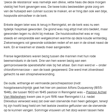
‘piece de résistance’ was namelijk een dikke, vette haas die deze morgen
vlakbij het front gevangen was. De twee koks besteedden grote zorg om
van de hutsepot een culinair succes te maken, en er hing dan ook een blije,
hoopvolle atmosfeer in de kerk.
Enkele dagen later was ik terug in Reningelst, en de kerk was nu een
tijdelijk hospitaal geworden. De grond was nog altijd met stro bedekt, maar
gewonden lagen nu dicht bij mekaar. De houtskoolkachel was er nog
steeds en verspreidde een welgekomen warmte op deze koude winterdag.
Ziekenwagens vol gewonde soldaden reden af en aan in de straat naast de
kerk. En er kwamen er steeds meer aangereden.
Franse legerdokters waren bezig tussen die mannen met hun rode
beenwindsels in de kerk. Drie van hen waren bezig aan een
geïmproviseerde operatietafel vlak bij het altaar. Een man werd er – onder
chloroformnarcose – aan de kaak geopereerd. Die werd met zilverdraad
gehecht na een shrapnelverwonding.
De oude, witharige en vermoeide parochiepastoor (nvdr:
hoogstwaarschijnlijk gaat het hier om pastoor Alfons Duquesnoy (1855-
1946), die tussen 1903 en 1945 pastoor in Reningelst was –
Pastoor Achiel
Van Walleghem
kwam pas in juni 1916 naar Reningelst t.t.z. nadat
Dikkebus verwoest was) zat over een stervende man heen gebogen, terwijl
hij zijn hoofd laag hield om het laatste zwakke gefluister van de stervende
op te kunnen vangen. Sommige vrouwen uit het dorp waren tassen hete