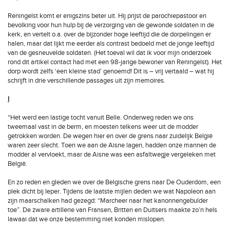
Reningelst komt er enigszins beter uit. Hij prijst de parochiepastoor en
bevolking voor hun hulp bij de verzorging van de gewonde soldaten in de
kerk, en vertelt o.a. over de bijzonder hoge leeftijd die de dorpelingen er
halen, maar dat lijkt me eerder als contrast bedoeld met de jonge leeftijd
van de gesneuvelde soldaten. (Het toeval wil dat ik voor mijn onderzoek
rond dit artikel contact had met een 98-jarige bewoner van Reningelst). Het
dorp wordt zelfs ‘een kleine stad’ genoemd! Dit is – vrij vertaald – wat hij
schrijft in drie verschillende passages uit zijn memoires.
I
“Het werd een lastige tocht vanuit Belle. Onderweg reden we ons
tweemaal vast in de berm, en moesten telkens weer uit de modder
getrokken worden. De wegen hier en over de grens naar zuidelijk België
waren zeer slecht. Toen we aan de Aisne lagen, hadden onze mannen de
modder al vervloekt, maar de Aisne was een asfaltwegje vergeleken met
België.
En zo reden en gleden we over de Belgische grens naar De Ouderdom, een
plek dicht bij Ieper. Tijdens de laatste mijlen deden we wat Napoleon aan
zijn maarschalken had gezegd: “Marcheer naar het kanonnengebulder
toe”. De zware artillerie van Fransen, Britten en Duitsers maakte zo’n hels
lawaai dat we onze bestemming niet konden mislopen.