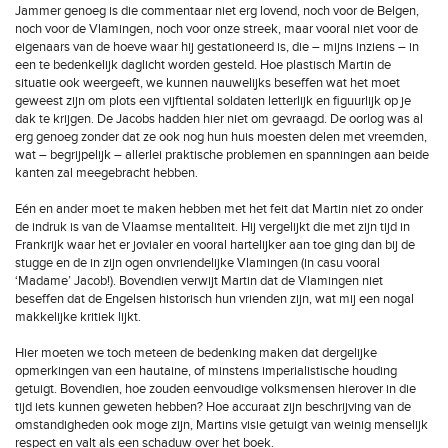
Jammer genoeg is die commentaar niet erg lovend, noch voor de Belgen,
noch voor de Vlamingen, noch voor onze streek, maar vooral niet voor de
eigenaars van de hoeve waar hij gestationeerd is, die – mijns inziens – in
een te bedenkelijk daglicht worden gesteld. Hoe plastisch Martin de
situatie ook weergeeft, we kunnen nauwelijks beseffen wat het moet
geweest zijn om plots een vijftiental soldaten letterlijk en figuurlijk op je
dak te krijgen. De Jacobs hadden hier niet om gevraagd. De oorlog was al
erg genoeg zonder dat ze ook nog hun huis moesten delen met vreemden,
wat – begrijpelijk – allerlei praktische problemen en spanningen aan beide
kanten zal meegebracht hebben.
Eén en ander moet te maken hebben met het feit dat Martin niet zo onder
de indruk is van de Vlaamse mentaliteit. Hij vergelijkt die met zijn tijd in
Frankrijk waar het er jovialer en vooral hartelijker aan toe ging dan bij de
stugge en de in zijn ogen onvriendelijke Vlamingen (in casu vooral
‘Madame’ Jacob!). Bovendien verwijt Martin dat de Vlamingen niet
beseffen dat de Engelsen historisch hun vrienden zijn, wat mij een nogal
makkelijke kritiek lijkt.
Hier moeten we toch meteen de bedenking maken dat dergelijke
opmerkingen van een hautaine, of minstens imperialistische houding
getuigt. Bovendien, hoe zouden eenvoudige volksmensen hierover in die
tijd iets kunnen geweten hebben? Hoe accuraat zijn beschrijving van de
omstandigheden ook moge zijn, Martins visie getuigt van weinig menselijk
respect en valt als een schaduw over het boek.