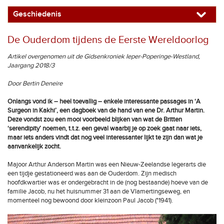
Geschiedenis
De Ouderdom tijdens de Eerste Wereldoorlog
Artikel overgenomen uit de Gidsenkroniek Ieper-Poperinge-Westland,
Jaargang 2018/3
Door Bertin Deneire
Onlangs vond ik – heel toevallig – enkele interessante passages in ‘A
Surgeon in Kakhi’, een dagboek van de hand van ene Dr. Arthur Martin.
Deze vondst zou een mooi voorbeeld blijken van wat de Britten
‘serendipity’ noemen, t.t.z. een geval waarbij je op zoek gaat naar iets,
maar iets anders vindt dat nog veel interessanter lijkt te zijn dan wat je
aanvankelijk zocht.
Majoor Arthur Anderson Martin was een Nieuw-Zeelandse legerarts die
een tijdje gestationeerd was aan de Ouderdom. Zijn medisch
hoofdkwartier was er ondergebracht in de (nog bestaande) hoeve van de
familie Jacob, nu het huisnummer 31 aan de Vlamertingseweg, en
momenteel nog bewoond door kleinzoon Paul Jacob (°1941).