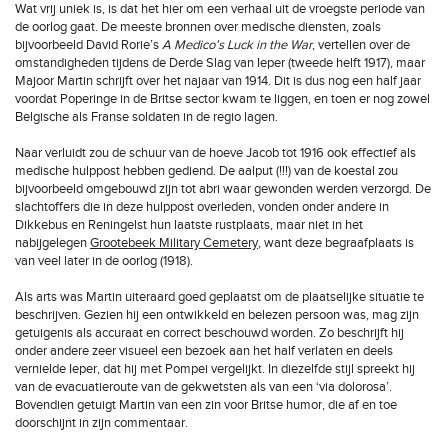
Wat vrij uniek is, is dat het hier om een verhaal uit de vroegste periode van
de oorlog gaat. De meeste bronnen over medische diensten, zoals
bijvoorbeeld David Rorie’s
A Medico’s Luck in the War
, vertellen over de
omstandigheden tijdens de Derde Slag van Ieper (tweede helft 1917), maar
Majoor Martin schrijft over het najaar van 1914. Dit is dus nog een half jaar
voordat Poperinge in de Britse sector kwam te liggen, en toen er nog zowel
Belgische als Franse soldaten in de regio lagen.
Naar verluidt zou de schuur van de hoeve Jacob tot 1916 ook effectief als
medische hulppost hebben gediend. De aalput (!!!) van de koestal zou
bijvoorbeeld omgebouwd zijn tot abri waar gewonden werden verzorgd. De
slachtoffers die in deze hulppost overleden, vonden onder andere in
Dikkebus en Reningelst hun laatste rustplaats, maar niet in het
nabijgelegen
Grootebeek Military Cemetery
, want deze begraafplaats is
van veel later in de oorlog (1918).
Als arts was Martin uiteraard goed geplaatst om de plaatselijke situatie te
beschrijven. Gezien hij een ontwikkeld en belezen persoon was, mag zijn
getuigenis als accuraat en correct beschouwd worden. Zo beschrijft hij
onder andere zeer visueel een bezoek aan het half verlaten en deels
vernielde Ieper, dat hij met Pompei vergelijkt. In diezelfde stijl spreekt hij
van de evacuatieroute van de gekwetsten als van een ‘via dolorosa’.
Bovendien getuigt Martin van een zin voor Britse humor, die af en toe
doorschijnt in zijn commentaar.