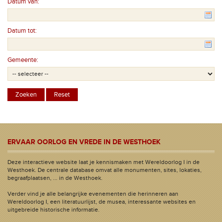
Datum van:
Datum tot:
Gemeente:
ERVAAR OORLOG EN VREDE IN DE WESTHOEK
Deze interactieve website laat je kennismaken met Wereldoorlog I in de
Westhoek. De centrale database omvat alle monumenten, sites, lokaties,
begraafplaatsen, ... in de Westhoek.
Verder vind je alle belangrijke evenementen die herinneren aan
Wereldoorlog I, een literatuurlijst, de musea, interessante websites en
uitgebreide historische informatie.