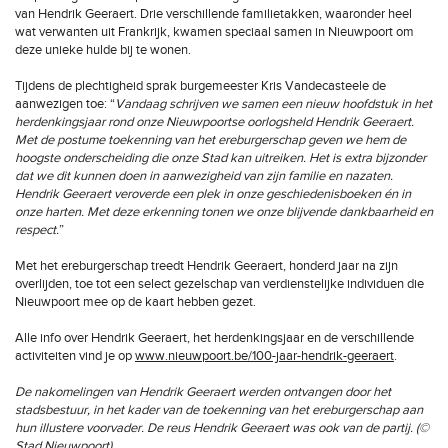
van Hendrik Geeraert. Drie verschillende familietakken, waaronder heel
wat verwanten uit Frankrijk, kwamen speciaal samen in Nieuwpoort om
deze unieke hulde bij te wonen.
Tijdens de plechtigheid sprak burgemeester Kris Vandecasteele de
aanwezigen toe: “
Vandaag schrijven we samen een nieuw hoofdstuk in het
herdenkingsjaar rond onze Nieuwpoortse oorlogsheld Hendrik Geeraert.
Met de postume toekenning van het ereburgerschap geven we hem de
hoogste onderscheiding die onze Stad kan uitreiken. Het is extra bijzonder
dat we dit kunnen doen in aanwezigheid van zijn familie en nazaten.
Hendrik Geeraert veroverde een plek in onze geschiedenisboeken én in
onze harten. Met deze erkenning tonen we onze blijvende dankbaarheid en
respect.
”
Met het ereburgerschap treedt Hendrik Geeraert, honderd jaar na zijn
overlijden, toe tot een select gezelschap van verdienstelijke individuen die
Nieuwpoort mee op de kaart hebben gezet.
Alle info over Hendrik Geeraert, het herdenkingsjaar en de verschillende
activiteiten vind je op
www.nieuwpoort.be/100-jaar-hendrik-geeraert
.
De nakomelingen van Hendrik Geeraert werden ontvangen door het
stadsbestuur, in het kader van de toekenning van het ereburgerschap aan
hun illustere voorvader. De reus Hendrik Geeraert was ook van de partij. (©
Stad Nieuwpoort)