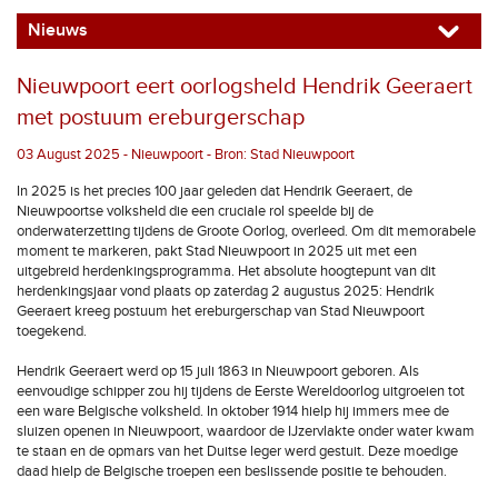
Nieuws
Nieuwpoort eert oorlogsheld Hendrik Geeraert
met postuum ereburgerschap
03 August 2025 - Nieuwpoort - Bron: Stad Nieuwpoort
In 2025 is het precies 100 jaar geleden dat Hendrik Geeraert, de
Nieuwpoortse volksheld die een cruciale rol speelde bij de
onderwaterzetting tijdens de Groote Oorlog, overleed. Om dit memorabele
moment te markeren, pakt Stad Nieuwpoort in 2025 uit met een
uitgebreid herdenkingsprogramma. Het absolute hoogtepunt van dit
herdenkingsjaar vond plaats op zaterdag 2 augustus 2025: Hendrik
Geeraert kreeg postuum het ereburgerschap van Stad Nieuwpoort
toegekend.
Hendrik Geeraert werd op 15 juli 1863 in Nieuwpoort geboren. Als
eenvoudige schipper zou hij tijdens de Eerste Wereldoorlog uitgroeien tot
een ware Belgische volksheld. In oktober 1914 hielp hij immers mee de
sluizen openen in Nieuwpoort, waardoor de IJzervlakte onder water kwam
te staan en de opmars van het Duitse leger werd gestuit. Deze moedige
daad hielp de Belgische troepen een beslissende positie te behouden.