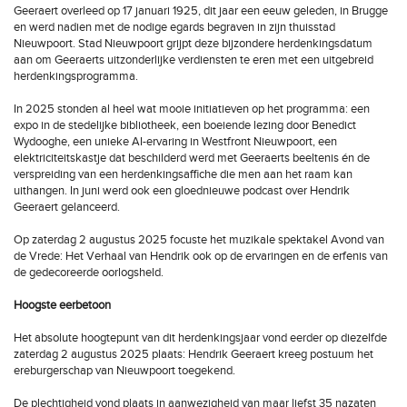
Geeraert overleed op 17 januari 1925, dit jaar een eeuw geleden, in Brugge
en werd nadien met de nodige egards begraven in zijn thuisstad
Nieuwpoort. Stad Nieuwpoort grijpt deze bijzondere herdenkingsdatum
aan om Geeraerts uitzonderlijke verdiensten te eren met een uitgebreid
herdenkingsprogramma.
In 2025 stonden al heel wat mooie initiatieven op het programma: een
expo in de stedelijke bibliotheek, een boeiende lezing door Benedict
Wydooghe, een unieke AI-ervaring in Westfront Nieuwpoort, een
elektriciteitskastje dat beschilderd werd met Geeraerts beeltenis én de
verspreiding van een herdenkingsaffiche die men aan het raam kan
uithangen. In juni werd ook een gloednieuwe podcast over Hendrik
Geeraert gelanceerd.
Op zaterdag 2 augustus 2025 focuste het muzikale spektakel Avond van
de Vrede: Het Verhaal van Hendrik ook op de ervaringen en de erfenis van
de gedecoreerde oorlogsheld.
Hoogste eerbetoon
Het absolute hoogtepunt van dit herdenkingsjaar vond eerder op diezelfde
zaterdag 2 augustus 2025 plaats: Hendrik Geeraert kreeg postuum het
ereburgerschap van Nieuwpoort toegekend.
De plechtigheid vond plaats in aanwezigheid van maar liefst 35 nazaten