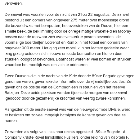
veroveren.
De aanval was voorzien voor de nacht van 21 op 22 augustus. De aanval
bestond uit een opmars van ongeveer 275 meter over moerassige grond
die bezaaid was met bomputten, het oversteken van de Douve, hier een
smalle beek, de beklimming door de onregelmatige Wakefield en Mobray
bossen naar de top waar zich twee versterkte posten bevonden : de
voormalige boerderijen Locrehof en Romp; in het totaal een opmars van
ongeveer 900 meter. Het ging zeer moeilijk in het laatste gedeelte waar
lang gras groeide en zich nieuwe en oude bomputten en hier en daar
stukken loopgraaf bevonden. Daarnaast waren er veel bomen en struiken
waardoor het moeilijk was om zich te oriënteren.
Twee Duitsers die in de nacht van de 19de door de 89ste Brigade gevangen
genomen waren, gaven exacte informatie over de vijandelijke posities. Ze
gaven ons de positie van de Compagnieën in steun en van het reserve
Bataljon. Deze beide plaatsen werden tijdens de morgen van de aanval
'gedoopt' door de gezamenlijke krachten van veertig zware kanonnen.
Aangezien dit de eerste aanval was van de nieuwgevormde Divisie, werd
er besloten om zo veel mogelijk bataljons de kans te geven om deel te
nemen.
Ze werden als volgt van links naar rechts opgesteld : 89ste Brigade : A
Company 7/8ste Royal Inniskilling Fusiliers, onder leiding van Kapitein F.