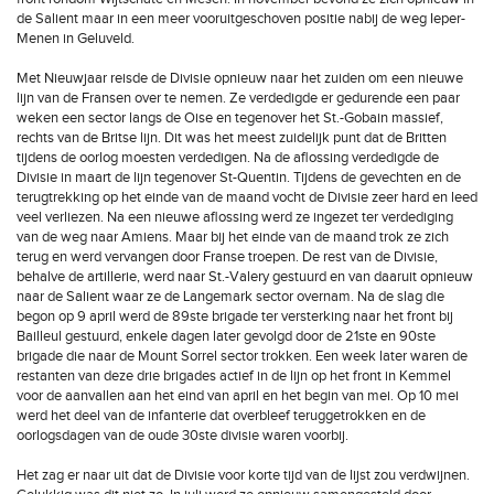
de Salient maar in een meer vooruitgeschoven positie nabij de weg Ieper-
Menen in Geluveld.
Met Nieuwjaar reisde de Divisie opnieuw naar het zuiden om een nieuwe
lijn van de Fransen over te nemen. Ze verdedigde er gedurende een paar
weken een sector langs de Oise en tegenover het St.-Gobain massief,
rechts van de Britse lijn. Dit was het meest zuidelijk punt dat de Britten
tijdens de oorlog moesten verdedigen. Na de aflossing verdedigde de
Divisie in maart de lijn tegenover St-Quentin. Tijdens de gevechten en de
terugtrekking op het einde van de maand vocht de Divisie zeer hard en leed
veel verliezen. Na een nieuwe aflossing werd ze ingezet ter verdediging
van de weg naar Amiens. Maar bij het einde van de maand trok ze zich
terug en werd vervangen door Franse troepen. De rest van de Divisie,
behalve de artillerie, werd naar St.-Valery gestuurd en van daaruit opnieuw
naar de Salient waar ze de Langemark sector overnam. Na de slag die
begon op 9 april werd de 89ste brigade ter versterking naar het front bij
Bailleul gestuurd, enkele dagen later gevolgd door de 21ste en 90ste
brigade die naar de Mount Sorrel sector trokken. Een week later waren de
restanten van deze drie brigades actief in de lijn op het front in Kemmel
voor de aanvallen aan het eind van april en het begin van mei. Op 10 mei
werd het deel van de infanterie dat overbleef teruggetrokken en de
oorlogsdagen van de oude 30ste divisie waren voorbij.
Het zag er naar uit dat de Divisie voor korte tijd van de lijst zou verdwijnen.