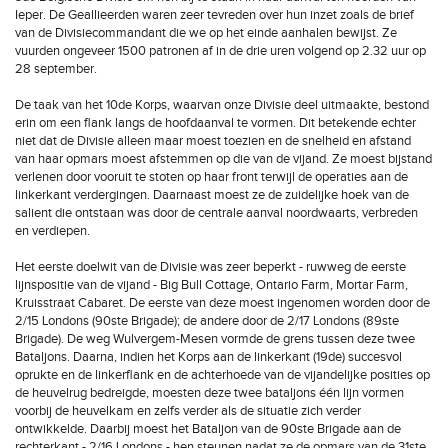
Ieper. De Geallieerden waren zeer tevreden over hun inzet zoals de brief
van de Divisiecommandant die we op het einde aanhalen bewijst. Ze
vuurden ongeveer 1500 patronen af in de drie uren volgend op 2.32 uur op
28 september.
De taak van het 10de Korps, waarvan onze Divisie deel uitmaakte, bestond
erin om een flank langs de hoofdaanval te vormen. Dit betekende echter
niet dat de Divisie alleen maar moest toezien en de snelheid en afstand
van haar opmars moest afstemmen op die van de vijand. Ze moest bijstand
verlenen door vooruit te stoten op haar front terwijl de operaties aan de
linkerkant verdergingen. Daarnaast moest ze de zuidelijke hoek van de
salient die ontstaan was door de centrale aanval noordwaarts, verbreden
en verdiepen.
Het eerste doelwit van de Divisie was zeer beperkt - ruwweg de eerste
lijnspositie van de vijand - Big Bull Cottage, Ontario Farm, Mortar Farm,
Kruisstraat Cabaret. De eerste van deze moest ingenomen worden door de
2/15 Londons (90ste Brigade); de andere door de 2/17 Londons (89ste
Brigade). De weg Wulvergem-Mesen vormde de grens tussen deze twee
Bataljons. Daarna, indien het Korps aan de linkerkant (19de) succesvol
oprukte en de linkerflank en de achterhoede van de vijandelijke posities op
de heuvelrug bedreigde, moesten deze twee bataljons één lijn vormen
voorbij de heuvelkam en zelfs verder als de situatie zich verder
ontwikkelde. Daarbij moest het Bataljon van de 90ste Brigade aan de
rechterkant - 2/16 Londons - hen steunen nadat ze de opmars van de 31ste