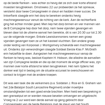
op de beide flanken - was echter zo hevig dat ze zich over korte afstand
moesten terugtrekken. Omstreeks 22 uur probeerden ze het opnieuw,
versterkt door twee Compagnieën in steun en hadden meer succes. De
linkerflank slaagde erin het dorp te bereiken ondanks hevig
machinegeweervuur vanuit de richting van de kerk. Aan de rechterflank
ging het echter minder goed. Men liep het dorp binnen en vier mannen van
de B Compagnie liep door het dorp, nam twee vijanden gevangen en
bleven daar tot de ultieme aanval hen bereikte, dit is van 20.30 uur tot 2.30
uur de volgende morgen. Enkele Lewiskannoniers namen een groep
vijanden gevangen toen ze uit het kasteel vluchtten. Een andere groep
onder leiding van Korporaal J. Montgomery schakelde een machinegeweer
uit. Ondanks zijn verwondingen slaagde Soldaat Eerste Klas F. McGrath
erin hetzelfde te doen. Aangezien het machinegeweervuur vanop de
flanken te hevig was, besloot Kapitein H. Hobson, die alledrie de aanvallen
van zijn Compagnie leidde en die op dat moment de enige officier was, zijn
mannen over korte afstand te laten terugtrekken. Het nam tijdens het
donker wat tijd in beslag om de situatie accuraat te overschouwen en
contact te krijgen met de andere troepen.
Dit was een taak die de verkenners (o.a. Soldaten J. Rice en G. Graham van
het 2de Bataljon South Lancashire Regiment) onder moeilijke
omstandigheden tot een goed einde brachten. Men hield een bespreking in
een granaatput en er werden nieuwe bevelen ontvangen en uitgebracht.
Vroeg na 2 uur werd een derde aanval op gang gebracht door
Compagnieën van de beide Bataljons met de steun van het South