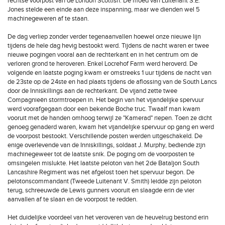
rechtse voorpost van de London Scottish. De moed van Luitenant S.E.
Jones stelde een einde aan deze inspanning, maar we dienden wel 5
machinegeweren af te staan.
De dag verliep zonder verder tegenaanvallen hoewel onze nieuwe lijn
tijdens de hele dag hevig bestookt werd. Tijdens de nacht waren er twee
nieuwe pogingen vooral aan de rechterkant en in het centrum om de
verloren grond te heroveren. Enkel Locrehof Farm werd heroverd. De
volgende en laatste poging kwam er omstreeks 1 uur tijdens de nacht van
de 23ste op de 24ste en had plaats tijdens de aflossing van de South Lancs
door de Inniskillings aan de rechterkant. De vijand zette twee
Compagnieën stormtroepen in. Het begin van het vijandelijke spervuur
werd voorafgegaan door een bekende Boche truc. Twaalf man kwam
vooruit met de handen omhoog terwijl ze "Kamerad" riepen. Toen ze dicht
genoeg genaderd waren, kwam het vijandelijke spervuur op gang en werd
de voorpost bestookt. Verschillende posten werden uitgeschakeld. De
enige overlevende van de Inniskillings, soldaat J. Murphy, bediende zijn
machinegeweer tot de laatste snik. De poging om de voorposten te
omsingelen mislukte. Het laatste peloton van het 2de Bataljon South
Lancashire Regiment was net afgelost toen het spervuur begon. De
pelotonscommandant (Tweede Luitenant V. Smith) leidde zijn peloton
terug, schreeuwde de Lewis gunners vooruit en slaagde erin de vier
aanvallen af te slaan en de voorpost te redden.
Het duidelijke voordeel van het veroveren van de heuvelrug bestond erin