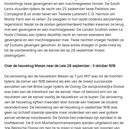
Inniskillings twee gevangenen en een machinegeweer binnen. De South
Lancs stuurden tijdens de nacht van 25 september twee Pelotons van
Compagnie B uit onder bevel van Tweede Luitenant C.G. Harrison om
Mortar Farm aan te vallen. Ze slaagden in hun opzet ondanks aanzienlijke
tegenstand. Nadat ze de posten gebombardeerd hadden kwamen ze terug
met een gevangene en een machinegeweer. De London Scottish vielen La
Hutte Chateau aan tijdens dezelfde nacht en namen eveneens één
gevangene en een machinegeweer mee. Twee nachten vroeger hadden ze
vijf Duitsers gevangen genomen. Al deze acties droegen in grote mate bij
tot de voorbereiding van de aanval die op 28 september moest
plaatsgrijpen.
Over de heuvelrug Mesen naar de Leie 28 september - 3 oktober 1918
De verovering van de heuvelkam Mesen op 7 juni 1917 was tot de triomfen
tijdens de zomer van 1918 bekend als één van de meest succesvolle
aanvallen van het Britse Leger tijdens de Oorlog. De oorspronkelijke Divisie
was toen aan de linkerkant van de aanval. Haar rol bestond erin om de
resultaten van de aanval voorbij de heuvelkam uit te buiten. De verovering
van de heuvelrug vijftien maanden later toonde aan hoezeer de situatie
veranderd was. De herovering van de heuvelrug in september 1918 was
geen op zichzelf staande operatie maar onderdeel van een veel grotere
aanval verderop noordwaarts. De Divisie had inderdaad zijn aandeel in de
hoofdaanval. De 6 inch Mortierbommenwerpers werden uitgeleend aan de
3de Belgische Divisie om hen bij te staan in haar aanval ten noorden van