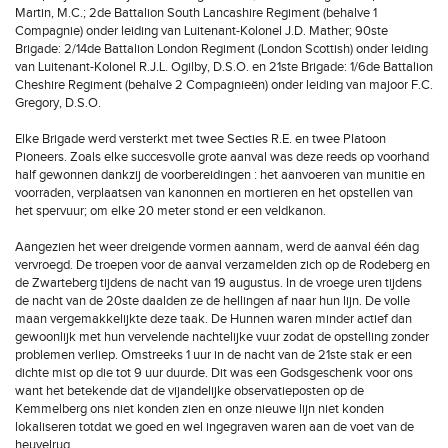
Martin, M.C.; 2de Battalion South Lancashire Regiment (behalve 1
Compagnie) onder leiding van Luitenant-Kolonel J.D. Mather; 90ste
Brigade: 2/14de Battalion London Regiment (London Scottish) onder leiding
van Luitenant-Kolonel R.J.L. Ogilby, D.S.O. en 21ste Brigade: 1/6de Battalion
Cheshire Regiment (behalve 2 Compagnieën) onder leiding van majoor F.C.
Gregory, D.S.O.
Elke Brigade werd versterkt met twee Secties R.E. en twee Platoon
Pioneers. Zoals elke succesvolle grote aanval was deze reeds op voorhand
half gewonnen dankzij de voorbereidingen : het aanvoeren van munitie en
voorraden, verplaatsen van kanonnen en mortieren en het opstellen van
het spervuur; om elke 20 meter stond er een veldkanon.
Aangezien het weer dreigende vormen aannam, werd de aanval één dag
vervroegd. De troepen voor de aanval verzamelden zich op de Rodeberg en
de Zwarteberg tijdens de nacht van 19 augustus. In de vroege uren tijdens
de nacht van de 20ste daalden ze de hellingen af naar hun lijn. De volle
maan vergemakkelijkte deze taak. De Hunnen waren minder actief dan
gewoonlijk met hun vervelende nachtelijke vuur zodat de opstelling zonder
problemen verliep. Omstreeks 1 uur in de nacht van de 21ste stak er een
dichte mist op die tot 9 uur duurde. Dit was een Godsgeschenk voor ons
want het betekende dat de vijandelijke observatieposten op de
Kemmelberg ons niet konden zien en onze nieuwe lijn niet konden
lokaliseren totdat we goed en wel ingegraven waren aan de voet van de
heuvelrug.