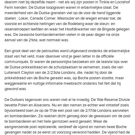
daarom niet bij dezelfde naam - net als wij zijn posten in Tinkle en Locrehof
Farm kenden. De Duitse loopgraven waren in erbarmelijke staat. De
meerderheid van de Duitse granaten viel op de voor de hand liggende
doelen : Loker, Canada Corner, Westouter en de wegen ernaar toe; de
voorste en achterste hellingen van de Rodeberg waar de steun- en
reservetroepen leefden en waar het Hoofdkwartier van de Brigade gelegen
was. De zwaarste bombardementen vielen in de paar dagen na onze
aanval van de 21ste, wat normaal was.
Een groot deel van de patrouilles werd uitgevoerd ondanks de erbarmelijke
staat van het veld, maar daarover vind je geen letter in de officiële
communiqués. Er waren de persoonlijke bezoeken om de laatste tips over
de Duitse prikkeldraad en de schuilplaatsen te vernemen, zoals die van
Luitenant Clayton van de 2/23ste Londons, die, nadat hij door de
prikkeldraad van de Boche geraakt was, op Boche posten stootte, maar
weggeraakte en nuttige informatie meebracht ondanks het feit dat hij
gewond was.
De Duitsers tegenover ons waren niet al te moedig. De 11de Reserve Divisie
bevatte Polen en Alsaciens. Nu en dan namen ze echter wel initiatief zoals
bijvoorbeeld toen ze op de 17de een post van de 2/17de Londons aanvielen
en bombardeerden. Ze raakten dicht genoeg door de gewassen om de post
te bombarderen en het hele garnizoen werd geraakt. Maar de
aangrenzende post repliceerde, verdreef de vijand en namen twee Boche
gevangen nadat ze ze eerst uit voorzorg verwond hadden. De vijand had de