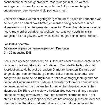
nacht ervoor hetzelfde geprobeerd, maar slaagde niet. Ze werden
verslagen en achtervolgd en scherpschutter A. Lipman vernietigde
onderweg een zeer vervelend sluipschuttersnest.
Achter de heuvels waren er geregeld 'gesprekken' tussen de kanonnen van
beide zijden en één of twee batterijen werden hevig beschoten. In het
algemeen was dit echter geen slechte sector. Zowel daar als tegenover de
heuvelrug werd er behalve het vechten heel wat werk gedaan, maar
aangezien dit het gewone werk was, heeft het geen zin dit te vermelden.
Een kleine operatie
De verovering van de heuvelrug rondom Dranouter
21 - 22 augustus 1918
Zoals reeds gezegd hadden wij de Duitse linies over hun hele lengte in het
oog vanop de Zwarteberg en de Rodeberg. Maar de Boche hadden het
voordeel dat ze de heuvelrug rondom Dranouter bezetten. Dit was een
lange uitloper van de Rodeberg die door Loker liep met Dranouter als
hoogste punt. Deze heuvelrug maakte het ons onmogelijk om gedurende
de dag de lijn ongemerkt te naderen. Er werden ook grenzen gesteld aan
de bewegingen van de troepen, het koken en het dagelijks leven in het
algemeen. De 35ste divisie die we hadden afgelost, was al lang van plan
om de heuvelrug te veroveren, maar het natte weer strooide roet in het
eten en hun patrouilles rapporteerden dat het onmogelijk was om over het
Niemandsland te raken. Het werd daarom onze taak de heuvelrug te