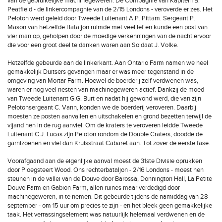
van de gebruikelijke machinegeweren. De Compagnie van Kapitein B.
Peatfield - de linkercompagnie van de 2/15 Londons - veroverde er zes. Het
Peloton werd geleid door Tweede Luitenant A.P. Pittam. Sergeant P.
Mason van hetzelfde Bataljon ruimde met veel lef en kunde een post van
vier man op, geholpen door de moedige verkenningen van de nacht ervoor
die voor een groot deel te danken waren aan Soldaat J. Volke.
Hetzelfde gebeurde aan de linkerkant. Aan Ontario Farm namen we heel
gemakkelijk Duitsers gevangen maar er was meer tegenstand in de
omgeving van Mortar Farm. Hoewel de boerderij zelf verdwenen was,
waren er nog veel nesten van machinegeweren actief. Dankzij de moed
van Tweede Luitenant G.G. Burt en nadat hij gewond werd, die van zijn
Pelotonsergeant C. Vann, konden we de boerderij veroveren. Daarbij
moesten ze posten aanvallen en uitschakelen en grond bezetten terwijl de
vijand hen in de rug aanviel. Om de kraters te veroveren leidde Tweede
Luitenant C.J. Lucas zijn Peloton rondom de Double Craters, doodde de
garnizoenen en viel dan Kruisstraat Cabaret aan. Tot zover de eerste fase.
Voorafgaand aan de eigenlijke aanval moest de 31ste Divisie oprukken
door Ploegsteert Wood. Ons rechterbataljon - 2/16 Londons - moest hen
steunen in de vallei van de Douve door Barossa, Donnington Hall, La Petite
Douve Farm en Gabion Farm, allen ruïnes maar verdedigd door
machinegeweren, in te nemen. Dit gebeurde tijdens de namiddag van 28
september - om 15 uur om precies te zijn - en het bleek geen gemakkelijke
taak. Het verrassingselement was natuurlijk helemaal verdwenen en de