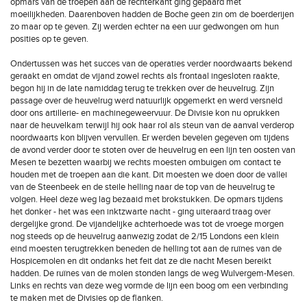
opmars van de troepen aan de rechterkant ging gepaard met
moeilijkheden. Daarenboven hadden de Boche geen zin om de boerderijen
zo maar op te geven. Zij werden echter na een uur gedwongen om hun
posities op te geven.
Ondertussen was het succes van de operaties verder noordwaarts bekend
geraakt en omdat de vijand zowel rechts als frontaal ingesloten raakte,
begon hij in de late namiddag terug te trekken over de heuvelrug. Zijn
passage over de heuvelrug werd natuurlijk opgemerkt en werd versneld
door ons artillerie- en machinegeweervuur. De Divisie kon nu oprukken
naar de heuvelkam terwijl hij ook haar rol als steun van de aanval verderop
noordwaarts kon blijven vervullen. Er werden bevelen gegeven om tijdens
de avond verder door te stoten over de heuvelrug en een lijn ten oosten van
Mesen te bezetten waarbij we rechts moesten ombuigen om contact te
houden met de troepen aan die kant. Dit moesten we doen door de vallei
van de Steenbeek en de steile helling naar de top van de heuvelrug te
volgen. Heel deze weg lag bezaaid met brokstukken. De opmars tijdens
het donker - het was een inktzwarte nacht - ging uiteraard traag over
dergelijke grond. De vijandelijke achterhoede was tot de vroege morgen
nog steeds op de heuvelrug aanwezig zodat de 2/15 Londons een klein
eind moesten terugtrekken beneden de helling tot aan de ruïnes van de
Hospicemolen en dit ondanks het feit dat ze die nacht Mesen bereikt
hadden. De ruïnes van de molen stonden langs de weg Wulvergem-Mesen.
Links en rechts van deze weg vormde de lijn een boog om een verbinding
te maken met de Divisies op de flanken.