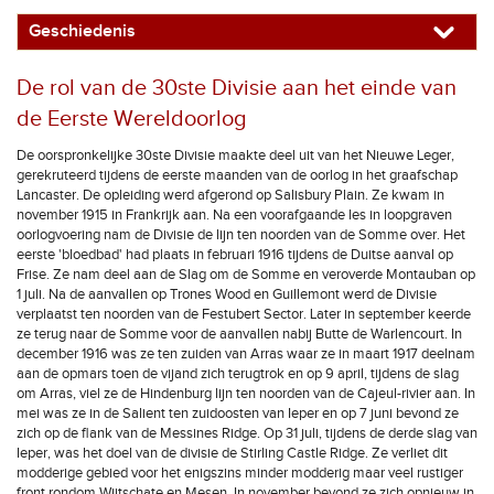
Geschiedenis
De rol van de 30ste Divisie aan het einde van
de Eerste Wereldoorlog
De oorspronkelijke 30ste Divisie maakte deel uit van het Nieuwe Leger,
gerekruteerd tijdens de eerste maanden van de oorlog in het graafschap
Lancaster. De opleiding werd afgerond op Salisbury Plain. Ze kwam in
november 1915 in Frankrijk aan. Na een voorafgaande les in loopgraven
oorlogvoering nam de Divisie de lijn ten noorden van de Somme over. Het
eerste 'bloedbad' had plaats in februari 1916 tijdens de Duitse aanval op
Frise. Ze nam deel aan de Slag om de Somme en veroverde Montauban op
1 juli. Na de aanvallen op Trones Wood en Guillemont werd de Divisie
verplaatst ten noorden van de Festubert Sector. Later in september keerde
ze terug naar de Somme voor de aanvallen nabij Butte de Warlencourt. In
december 1916 was ze ten zuiden van Arras waar ze in maart 1917 deelnam
aan de opmars toen de vijand zich terugtrok en op 9 april, tijdens de slag
om Arras, viel ze de Hindenburg lijn ten noorden van de Cajeul-rivier aan. In
mei was ze in de Salient ten zuidoosten van Ieper en op 7 juni bevond ze
zich op de flank van de Messines Ridge. Op 31 juli, tijdens de derde slag van
Ieper, was het doel van de divisie de Stirling Castle Ridge. Ze verliet dit
modderige gebied voor het enigszins minder modderig maar veel rustiger
front rondom Wijtschate en Mesen. In november bevond ze zich opnieuw in