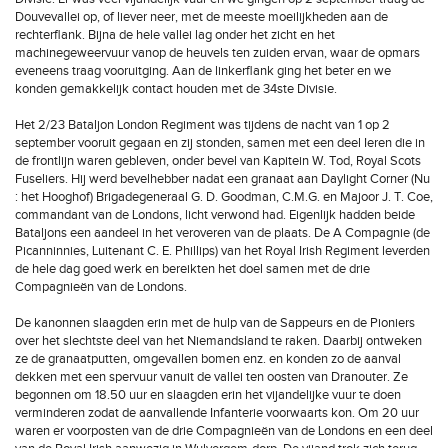
Douvevallei op, of liever neer, met de meeste moeilijkheden aan de
rechterflank. Bijna de hele vallei lag onder het zicht en het
machinegeweervuur vanop de heuvels ten zuiden ervan, waar de opmars
eveneens traag vooruitging. Aan de linkerflank ging het beter en we
konden gemakkelijk contact houden met de 34ste Divisie.
Het 2/23 Bataljon London Regiment was tijdens de nacht van 1 op 2
september vooruit gegaan en zij stonden, samen met een deel Ieren die in
de frontlijn waren gebleven, onder bevel van Kapitein W. Tod, Royal Scots
Fuseliers. Hij werd bevelhebber nadat een granaat aan Daylight Corner (Nu
: het Hooghof) Brigadegeneraal G. D. Goodman, C.M.G. en Majoor J. T. Coe,
commandant van de Londons, licht verwond had. Eigenlijk hadden beide
Bataljons een aandeel in het veroveren van de plaats. De A Compagnie (de
Picanninnies, Luitenant C. E. Phillips) van het Royal Irish Regiment leverden
de hele dag goed werk en bereikten het doel samen met de drie
Compagnieën van de Londons.
De kanonnen slaagden erin met de hulp van de Sappeurs en de Pioniers
over het slechtste deel van het Niemandsland te raken. Daarbij ontweken
ze de granaatputten, omgevallen bomen enz. en konden zo de aanval
dekken met een spervuur vanuit de vallei ten oosten van Dranouter. Ze
begonnen om 18.50 uur en slaagden erin het vijandelijke vuur te doen
verminderen zodat de aanvallende Infanterie voorwaarts kon. Om 20 uur
waren er voorposten van de drie Compagnieën van de Londons en een deel