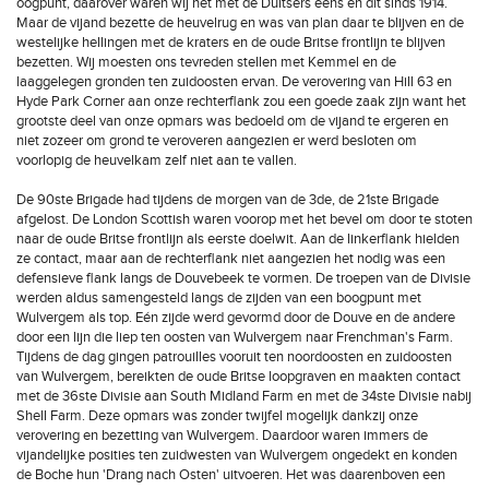
oogpunt, daarover waren wij het met de Duitsers eens en dit sinds 1914.
Maar de vijand bezette de heuvelrug en was van plan daar te blijven en de
westelijke hellingen met de kraters en de oude Britse frontlijn te blijven
bezetten. Wij moesten ons tevreden stellen met Kemmel en de
laaggelegen gronden ten zuidoosten ervan. De verovering van Hill 63 en
Hyde Park Corner aan onze rechterflank zou een goede zaak zijn want het
grootste deel van onze opmars was bedoeld om de vijand te ergeren en
niet zozeer om grond te veroveren aangezien er werd besloten om
voorlopig de heuvelkam zelf niet aan te vallen.
De 90ste Brigade had tijdens de morgen van de 3de, de 21ste Brigade
afgelost. De London Scottish waren voorop met het bevel om door te stoten
naar de oude Britse frontlijn als eerste doelwit. Aan de linkerflank hielden
ze contact, maar aan de rechterflank niet aangezien het nodig was een
defensieve flank langs de Douvebeek te vormen. De troepen van de Divisie
werden aldus samengesteld langs de zijden van een boogpunt met
Wulvergem als top. Eén zijde werd gevormd door de Douve en de andere
door een lijn die liep ten oosten van Wulvergem naar Frenchman's Farm.
Tijdens de dag gingen patrouilles vooruit ten noordoosten en zuidoosten
van Wulvergem, bereikten de oude Britse loopgraven en maakten contact
met de 36ste Divisie aan South Midland Farm en met de 34ste Divisie nabij
Shell Farm. Deze opmars was zonder twijfel mogelijk dankzij onze
verovering en bezetting van Wulvergem. Daardoor waren immers de
vijandelijke posities ten zuidwesten van Wulvergem ongedekt en konden
de Boche hun 'Drang nach Osten' uitvoeren. Het was daarenboven een