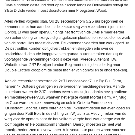
Divisie hadden gesteund door op te rukken langs de Douvevallei terwijl de
31ste Divisie verder moest doorstoten naar Ploegsteert Wood.
Alles verliep volgens plan. Op 28 september om 5.25 uur begonnen de
kanonnen met hun aandeel in de laatste slag van Vlaanderen tijdens de
Oorlog. Er was geen spervuur langs het front van de Divisie maar eerder
een behandeling van zorgvuldig uitgekozen plaatsen en zones die het werk
van de patrouilles moest dekken. De kanonnen voerden hun werk goed uit.
De patrouilles konden op tijd vertrekken en slaagden erin over de
prikkeldraad, de oude loopgraven en granaatputten te raken dankzij de
voorafgaande verkenningen (zoals deze van Tweede Luitenant T.W.
Wakefield van 2/17 Bataljon London Regiment die tijdens de dag naar
Double Craters kroop om de beste manier van aanvallen te onderzoeken).
Aan de rechterkant bezetten de 2/17 Londons voor 7 uur Big Bull Farm,
namen 17 Duitsers gevangen en veroverden 9 machinegeweren. Aan de
linkerkant waren de 2/17 Londons even succesrijk ondanks hevig artillerie-
en machinegeweervuur, waarvan het ergste vanuit Mortar Farm. Vrij vlug
na 7 uur waren ze daar aanwezig en ook in Ontario Farm en aan
Kruisstraat Cabaret. Onze buren aan de linkerkant deden het even goed en
gingen door Petit Bois in de richting van Wijtschate. Het vrijmaken van de
weg voor de opmars naar de heuvelkam vergde heel wat energie van de
Compagnie en Pelotonscommandanten. Daarbij moesten ze heel wat
moeilijkheden zien te overwinnen. Alle versterkte punten waren voorzien