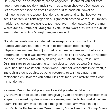
De Vidaigne- en de Rodeberg, die op ongeveer 3 kilometer van het front
lagen, lieten ons toe de vijandelijke linies te overschouwen. De heuvelrug
liet ons eveneens toe de frontlijn ongemerkt te naderen. Zowel de
hellingen en de holle wegen leenden zich uitstekend tot het bouwen van
schuilplaatsen, die zelfs tegen de 5.9 granaten bestand waren. De Fransen
hadden zich op onnavolgbare wijze ingegraven in de heuvels. Zowel vanuit
Westouter als Dranouter, vroegere Divisie Hoofdkwartieren, werd meubilair
waaronder zelfs piano's, zegt men, aangevoerd.
Niet dat er plaats was voor dergelijke luxe-producten aan de frontlijn.
Piano's voor aan het front of voor in de bomputten moeten nog
uitgevonden worden : frontlijnmuziek is van een andere soort. Het ergste
omtrent de frontlijn was de weg ernaar toe. De lijn liep ruwweg ten noorden
over de Polderbeek tot kort bij de weg Loker-Bailleul nabij Prose Farm.
Daar maakte ze een zwenking ten noordoosten over de weg Dranouter-
Loker naar het Klooster en Redan Wood. Eenmaal verschanst in de frontlijn
zat je daar tijdens de dag, de benen gestrekt, terwijl het dragen van
rantsoenen en uitvoeren van patrouilles enz. meer een activiteit was voor
na het donker.
Kemmel, Dranouter Ridge en Foxglove Ridge vielen altijd in ons
gezichtsveld en dit tot de 21ste. Ten gevolge van de recente gevechten was
er geen uitgewerkt systeem van loopgraven, maar ieder had wel zijn eigen
naam. Placid Farm was niet altijd rustig en Prose Farm was niet altijd
prozaïsch. De Boche kenden Queen Trench, Angle Trench en Shrimp Alley -