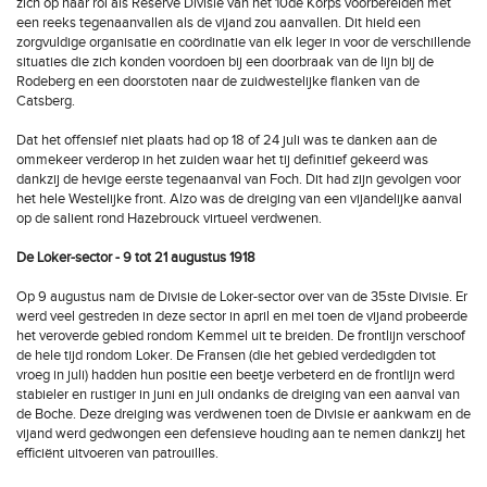
zich op haar rol als Reserve Divisie van het 10de Korps voorbereiden met
een reeks tegenaanvallen als de vijand zou aanvallen. Dit hield een
zorgvuldige organisatie en coördinatie van elk leger in voor de verschillende
situaties die zich konden voordoen bij een doorbraak van de lijn bij de
Rodeberg en een doorstoten naar de zuidwestelijke flanken van de
Catsberg.
Dat het offensief niet plaats had op 18 of 24 juli was te danken aan de
ommekeer verderop in het zuiden waar het tij definitief gekeerd was
dankzij de hevige eerste tegenaanval van Foch. Dit had zijn gevolgen voor
het hele Westelijke front. Alzo was de dreiging van een vijandelijke aanval
op de salient rond Hazebrouck virtueel verdwenen.
De Loker-sector - 9 tot 21 augustus 1918
Op 9 augustus nam de Divisie de Loker-sector over van de 35ste Divisie. Er
werd veel gestreden in deze sector in april en mei toen de vijand probeerde
het veroverde gebied rondom Kemmel uit te breiden. De frontlijn verschoof
de hele tijd rondom Loker. De Fransen (die het gebied verdedigden tot
vroeg in juli) hadden hun positie een beetje verbeterd en de frontlijn werd
stabieler en rustiger in juni en juli ondanks de dreiging van een aanval van
de Boche. Deze dreiging was verdwenen toen de Divisie er aankwam en de
vijand werd gedwongen een defensieve houding aan te nemen dankzij het
efficiënt uitvoeren van patrouilles.