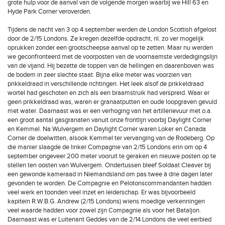
grote hulp voor de aanval van de volgende morgen waarbij we Hill 63 en
Hyde Park Corner veroverden.
Tijdens de nacht van 3 op 4 september werden de London Scottish afgelost
door de 2/15 Londons. Ze kregen dezelfde opdracht, nl. zo ver mogelijk
oprukken zonder een grootscheepse aanval op te zetten. Maar nu werden
we geconfronteerd met de voorposten van de voornaamste verdedigingslijn
van de vijand. Hij bezette de toppen van de hellingen en daarenboven was
de bodem in zeer slechte staat. Bijna elke meter was voorzien van
prikkeldraad in verschillende richtingen. Het leek alsof de prikkeldraad
wortel had geschoten en zich als een braamstruik had verspreid. Waar er
geen prikkeldraad was, waren er granaatputten en oude loopgraven gevuld
met water. Daarnaast was er een verhoging van het artillerievuur met o.a.
een groot aantal gasgranaten vanuit onze frontlijn voorbij Daylight Corner
en Kemmel. Na Wulvergem en Daylight Corner waren Loker en Canada
Corner de doelwitten, alsook Kemmel ter vervanging van de Rodeberg. Op
die manier slaagde de linker Compagnie van 2/15 Londons erin om op 4
september ongeveer 200 meter vooruit te geraken en nieuwe posten op te
stellen ten oosten van Wulvergem. Ondertussen bleef Soldaat Cleaver bij
een gewonde kameraad in Niemandsland om pas twee à drie dagen later
gevonden te worden. De Compagnie en Pelotonscommandanten hadden
veel werk en toonden veel inzet en leiderschap. Er was bijvoorbeeld
kapitein R.W.B.G. Andrew (2/15 Londons) wiens moedige verkenningen
veel waarde hadden voor zowel zijn Compagnie als voor het Bataljon.
Daarnaast was er Luitenant Geddes van de 2/14 Londons die veel eerbied