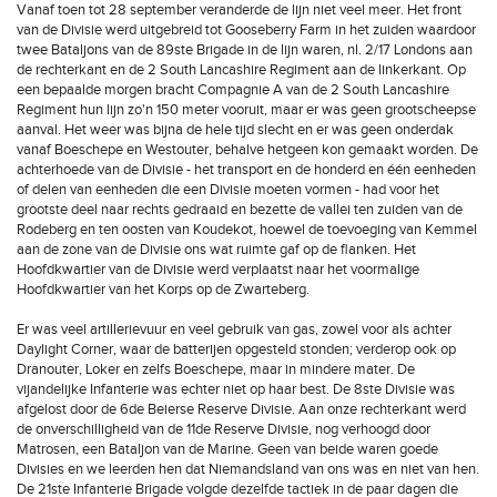
Vanaf toen tot 28 september veranderde de lijn niet veel meer. Het front
van de Divisie werd uitgebreid tot Gooseberry Farm in het zuiden waardoor
twee Bataljons van de 89ste Brigade in de lijn waren, nl. 2/17 Londons aan
de rechterkant en de 2 South Lancashire Regiment aan de linkerkant. Op
een bepaalde morgen bracht Compagnie A van de 2 South Lancashire
Regiment hun lijn zo'n 150 meter vooruit, maar er was geen grootscheepse
aanval. Het weer was bijna de hele tijd slecht en er was geen onderdak
vanaf Boeschepe en Westouter, behalve hetgeen kon gemaakt worden. De
achterhoede van de Divisie - het transport en de honderd en één eenheden
of delen van eenheden die een Divisie moeten vormen - had voor het
grootste deel naar rechts gedraaid en bezette de vallei ten zuiden van de
Rodeberg en ten oosten van Koudekot, hoewel de toevoeging van Kemmel
aan de zone van de Divisie ons wat ruimte gaf op de flanken. Het
Hoofdkwartier van de Divisie werd verplaatst naar het voormalige
Hoofdkwartier van het Korps op de Zwarteberg.
Er was veel artillerievuur en veel gebruik van gas, zowel voor als achter
Daylight Corner, waar de batterijen opgesteld stonden; verderop ook op
Dranouter, Loker en zelfs Boeschepe, maar in mindere mater. De
vijandelijke Infanterie was echter niet op haar best. De 8ste Divisie was
afgelost door de 6de Beierse Reserve Divisie. Aan onze rechterkant werd
de onverschilligheid van de 11de Reserve Divisie, nog verhoogd door
Matrosen, een Bataljon van de Marine. Geen van beide waren goede
Divisies en we leerden hen dat Niemandsland van ons was en niet van hen.
De 21ste Infanterie Brigade volgde dezelfde tactiek in de paar dagen die