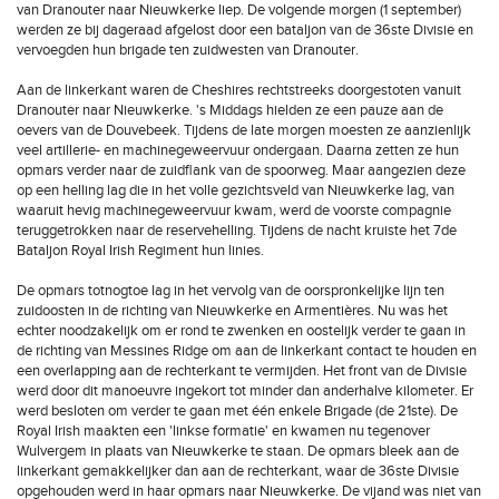
van Dranouter naar Nieuwkerke liep. De volgende morgen (1 september)
werden ze bij dageraad afgelost door een bataljon van de 36ste Divisie en
vervoegden hun brigade ten zuidwesten van Dranouter.
Aan de linkerkant waren de Cheshires rechtstreeks doorgestoten vanuit
Dranouter naar Nieuwkerke. 's Middags hielden ze een pauze aan de
oevers van de Douvebeek. Tijdens de late morgen moesten ze aanzienlijk
veel artillerie- en machinegeweervuur ondergaan. Daarna zetten ze hun
opmars verder naar de zuidflank van de spoorweg. Maar aangezien deze
op een helling lag die in het volle gezichtsveld van Nieuwkerke lag, van
waaruit hevig machinegeweervuur kwam, werd de voorste compagnie
teruggetrokken naar de reservehelling. Tijdens de nacht kruiste het 7de
Bataljon Royal Irish Regiment hun linies.
De opmars totnogtoe lag in het vervolg van de oorspronkelijke lijn ten
zuidoosten in de richting van Nieuwkerke en Armentières. Nu was het
echter noodzakelijk om er rond te zwenken en oostelijk verder te gaan in
de richting van Messines Ridge om aan de linkerkant contact te houden en
een overlapping aan de rechterkant te vermijden. Het front van de Divisie
werd door dit manoeuvre ingekort tot minder dan anderhalve kilometer. Er
werd besloten om verder te gaan met één enkele Brigade (de 21ste). De
Royal Irish maakten een 'linkse formatie' en kwamen nu tegenover
Wulvergem in plaats van Nieuwkerke te staan. De opmars bleek aan de
linkerkant gemakkelijker dan aan de rechterkant, waar de 36ste Divisie
opgehouden werd in haar opmars naar Nieuwkerke. De vijand was niet van