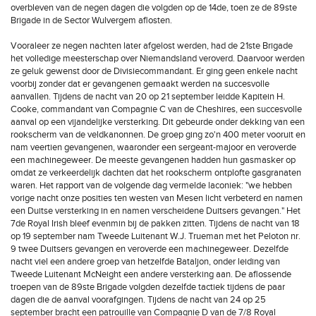
overbleven van de negen dagen die volgden op de 14de, toen ze de 89ste
Brigade in de Sector Wulvergem aflosten.
Vooraleer ze negen nachten later afgelost werden, had de 21ste Brigade
het volledige meesterschap over Niemandsland veroverd. Daarvoor werden
ze geluk gewenst door de Divisiecommandant. Er ging geen enkele nacht
voorbij zonder dat er gevangenen gemaakt werden na succesvolle
aanvallen. Tijdens de nacht van 20 op 21 september leidde Kapitein H.
Cooke, commandant van Compagnie C van de Cheshires, een succesvolle
aanval op een vijandelijke versterking. Dit gebeurde onder dekking van een
rookscherm van de veldkanonnen. De groep ging zo'n 400 meter vooruit en
nam veertien gevangenen, waaronder een sergeant-majoor en veroverde
een machinegeweer. De meeste gevangenen hadden hun gasmasker op
omdat ze verkeerdelijk dachten dat het rookscherm ontplofte gasgranaten
waren. Het rapport van de volgende dag vermelde laconiek: "we hebben
vorige nacht onze posities ten westen van Mesen licht verbeterd en namen
een Duitse versterking in en namen verscheidene Duitsers gevangen." Het
7de Royal Irish bleef evenmin bij de pakken zitten. Tijdens de nacht van 18
op 19 september nam Tweede Luitenant W.J. Trueman met het Peloton nr.
9 twee Duitsers gevangen en veroverde een machinegeweer. Dezelfde
nacht viel een andere groep van hetzelfde Bataljon, onder leiding van
Tweede Luitenant McNeight een andere versterking aan. De aflossende
troepen van de 89ste Brigade volgden dezelfde tactiek tijdens de paar
dagen die de aanval voorafgingen. Tijdens de nacht van 24 op 25
september bracht een patrouille van Compagnie D van de 7/8 Royal