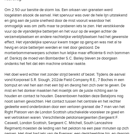
Om 2.50 uur barstte de storm los. Een orkaan van granaten werd
losgelaten alsook de aanval. Het spervuur was over de hele lijn uitstekend
en ging aan de juiste snelheid door de mist vooruit waardoor het
onmogelijk was om zelfs maar te proberen iets te zien. Het verstikkende
vuur op de vijandelijke batterijen en het vuur op de wegen achter de
verzamelplaatsen en andere nachtelijke verblijfplaatsen had het gewenste
effect. Het vijandelijke spervuur kwam trager op gang en was niet al te
hevig en onze batterijen werden er niet door gestoord. De
mortierbommenwerpers schoten hun lelijke maar efficiënte 6 inch bommen
af. Dankzij de moed van Bombardier S.C. Bailey bleven ze doorgaan
ondanks het feit dat één machine onklaar raakte.
Het doel werd echter niet zonder strijd bereikt of bezet. Tijdens de aanval
vond Korporaal S.R. Slough, 202de Field Company R.E., 7 Boches in een
bomput en viel hen aan met een bijl en dwong hen zich over te geven. De
mist en het donker maakten het moeilijk om de juiste richting aan te
houden en contact te houden. Daarenboven hadden deze Bataljons nog
nooit samen gevochten. Het contact tussen het centrale en het rechter
gedeelte werd onderbroken door een verloren granaat die 7 man van het
Right Platoon van de London Scottish uitschakelde vooraleer ze goed en
wel vertrokken waren. Verschillende pelotonsergeanten (Sergeant F.
Caswell, London Scottish, Sergeant C. Mitchell, South Lancashire
Regiment) moesten de leiding van het peloton na een paar minuten op zich
nemen. Het doel had iets van de Evenaar, een denkbeeldige lijn, en daarom