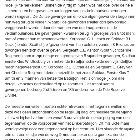
moeilijk te herkennen. Binnen de vijftig minuten was het doel over de hele
lijn bereikt en het graven en aanleggen van prikkeldraadversperringen
werd aangevat. De Duitse gevangenen en onze eigen gewonden begonnen
hun weg terug te vinden, waarbij de gewonden sneller dan gewoonlijk
weggebracht werden door de mannen van de draagberries en de
veldambulances. De gevangenen kwamen terug in groepjes van 6 tot man,
met of zonder hun machinegeweren. Korporaal G.J. Leach en Soldaat R.L.
Duck (London Scottish), afgezonderd van hun peloton, vonden 8 Boches en
dwongen hen zich over te geven. Sergeant C.L. Ashton (South Lancashire
Regiment) nam in zijn eentje een groepje van 5 vijanden gevangen; Soldaat
Eerste Klas W. Didsbury van hetzelfde Bataljon schakelde een vijandelijke
machinegeweerpost uit; Korporaal R.L. Gutheries en Sergeant G. Grey van
het Cheshire Regiment deden hetzelfde; net zoals Soldaat Eerste Klas T.
Smith en 3 mannen van hetzelfde Bataljon. Het is onmogelijk om alle
dergelijke acties gedetailleerd op te sommen. Het totaal aantal
gevangenen bedroeg 2 officieren en 135 anderen van de 11de Reserve
Divisie.
De meeste aanvallen moeten echter afrekenen met tegenaanvallen en
deze was geen uitzondering op de regel. Bij daglicht realiseerde de vijand
zich wat hij had verloren en vanaf 5 uur volgde de eerste poging van een
tegenaanval op de voorposten van het Linkerbataljon. Dit mislukte maar
werd gevolgd door een tegenaanval op het centrum. Hier slaagde de vijand
erin om een eindje van de weg Dranouter-Loker op te gaan achter de