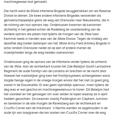
machinegeweer buit gemaakt.
Die nacht werd de 90ste Infanterie Brigade teruggetrokken om als Reserve
Divisie te dienen. De twee andere Infanterie Brigades veroverden als
gemeenschappelijke grens de weg van Dranouter naar Nieuwkerke, die in
de richting van hun opmars liep. Ondertussen kwamen de kanonnen
dichterbij in het gebied achter de Rodeberg ter voorbereiding van de
verdere opmars die plaats had tijdens de morgen van de 31ste toen
Kemmel reeds in handen was van de 34ste Divisie. Tegen de middag van
dezelfde dag traden batterijen van het 38ste Army Field Artillery Brigade in
actie rondom Dranouter nadat ze op een of andere manier de
moeilijkheden langs de weg hadden overwonnen.
Ondertussen ging de opmars van de Infanterie verder tijdens de ochtend
van de 31ste. Aan de rechterkant kruiste het 2de Bataljon South Lancashire
Regiment de oude frontlijn van de Londons en brachten er de nacht door.
Hoewel het makkelijker ging toen het frontlijnsysteem achtergelaten werd,
zorgde hevige regen in de vroege morgen ervoor dat het niet zo goed ging,
vooral in de Douvevallei. Er was geen vijandelijk spervuur, maar tijdens de
dag was er wel geschut en machinegeweervuur te horen. Dit Bataljon had
het voordeel en het genoegen om over velden te lopen waarop ze in april
hadden gevochten. Ze kwamen voorbij Paddington en Clapham Junction
en bereikten in de late morgen de Ravelsberg aan de rechterkant en
Crucifix Corner aan de linkerkant. 's Nachts werden ze opgehouden in de
oude lijn van loopgraven die ten oosten van Crucifix Corner over de weg