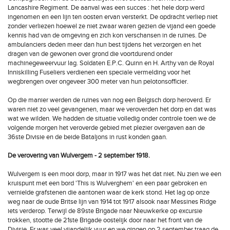
Lancashire Regiment. De aanval was een succes : het hele dorp werd
ingenomen en een lijn ten oosten ervan versterkt. De opdracht verliep niet
zonder verliezen hoewel ze niet zwaar waren gezien de vijand een goede
kennis had van de omgeving en zich kon verschansen in de ruïnes. De
ambulanciers deden meer dan hun best tijdens het verzorgen en het
dragen van de gewonen over grond die voortdurend onder
machinegeweervuur lag. Soldaten E.P.C. Quinn en H. Arthy van de Royal
Inniskilling Fuseliers verdienen een speciale vermelding voor het
wegbrengen over ongeveer 300 meter van hun pelotonsofficier.
Op die manier werden de ruïnes van nog een Belgisch dorp heroverd. Er
waren niet zo veel gevangenen, maar we veroverden het dorp en dat was
wat we wilden. We hadden de situatie volledig onder controle toen we de
volgende morgen het veroverde gebied met plezier overgaven aan de
36ste Divisie en de beide Bataljons in rust konden gaan.
De verovering van Wulvergem - 2 september 1918.
Wulvergem is een mooi dorp, maar in 1917 was het dat niet. Nu zien we een
kruispunt met een bord 'This is Wulverghem' en een paar gebroken en
vernielde grafstenen die aantonen waar de kerk stond. Het lag op onze
weg naar de oude Britse lijn van 1914 tot 1917 alsook naar Messines Ridge
iets verderop. Terwijl de 89ste Brigade naar Nieuwkerke op excursie
trokken, stootte de 21ste Brigade oostelijk door naar het front van de
Divisie. Er was veel vijandelijk vuur en we gingen op 2 september traag de