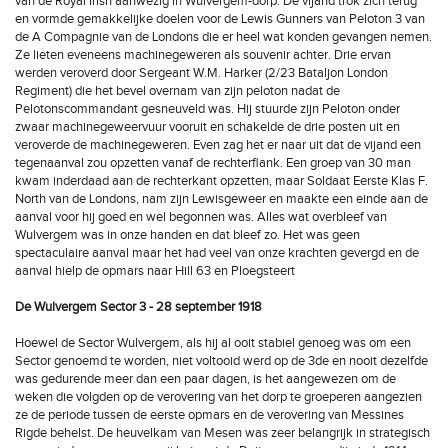
van de Royal Irish aanwezig in Wulvergem-dorp. De vijand trok zich terug
en vormde gemakkelijke doelen voor de Lewis Gunners van Peloton 3 van
de A Compagnie van de Londons die er heel wat konden gevangen nemen.
Ze lieten eveneens machinegeweren als souvenir achter. Drie ervan
werden veroverd door Sergeant W.M. Harker (2/23 Bataljon London
Regiment) die het bevel overnam van zijn peloton nadat de
Pelotonscommandant gesneuveld was. Hij stuurde zijn Peloton onder
zwaar machinegeweervuur vooruit en schakelde de drie posten uit en
veroverde de machinegeweren. Even zag het er naar uit dat de vijand een
tegenaanval zou opzetten vanaf de rechterflank. Een groep van 30 man
kwam inderdaad aan de rechterkant opzetten, maar Soldaat Eerste Klas F.
North van de Londons, nam zijn Lewisgeweer en maakte een einde aan de
aanval voor hij goed en wel begonnen was. Alles wat overbleef van
Wulvergem was in onze handen en dat bleef zo. Het was geen
spectaculaire aanval maar het had veel van onze krachten gevergd en de
aanval hielp de opmars naar Hill 63 en Ploegsteert
De Wulvergem Sector 3 - 28 september 1918
Hoewel de Sector Wulvergem, als hij al ooit stabiel genoeg was om een
Sector genoemd te worden, niet voltooid werd op de 3de en nooit dezelfde
was gedurende meer dan een paar dagen, is het aangewezen om de
weken die volgden op de verovering van het dorp te groeperen aangezien
ze de periode tussen de eerste opmars en de verovering van Messines
Rigde behelst. De heuvelkam van Mesen was zeer belangrijk in strategisch