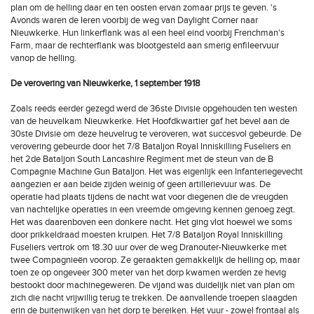
plan om de helling daar en ten oosten ervan zomaar prijs te geven. 's
Avonds waren de Ieren voorbij de weg van Daylight Corner naar
Nieuwkerke. Hun linkerflank was al een heel eind voorbij Frenchman's
Farm, maar de rechterflank was blootgesteld aan smerig enfileervuur
vanop de helling.
De verovering van Nieuwkerke, 1 september 1918
Zoals reeds eerder gezegd werd de 36ste Divisie opgehouden ten westen
van de heuvelkam Nieuwkerke. Het Hoofdkwartier gaf het bevel aan de
30ste Divisie om deze heuvelrug te veroveren, wat succesvol gebeurde. De
verovering gebeurde door het 7/8 Bataljon Royal Inniskilling Fuseliers en
het 2de Bataljon South Lancashire Regiment met de steun van de B
Compagnie Machine Gun Bataljon. Het was eigenlijk een Infanteriegevecht
aangezien er aan beide zijden weinig of geen artillerievuur was. De
operatie had plaats tijdens de nacht wat voor diegenen die de vreugden
van nachtelijke operaties in een vreemde omgeving kennen genoeg zegt.
Het was daarenboven een donkere nacht. Het ging vlot hoewel we soms
door prikkeldraad moesten kruipen. Het 7/8 Bataljon Royal Inniskilling
Fuseliers vertrok om 18.30 uur over de weg Dranouter-Nieuwkerke met
twee Compagnieën voorop. Ze geraakten gemakkelijk de helling op, maar
toen ze op ongeveer 300 meter van het dorp kwamen werden ze hevig
bestookt door machinegeweren. De vijand was duidelijk niet van plan om
zich die nacht vrijwillig terug te trekken. De aanvallende troepen slaagden
erin de buitenwijken van het dorp te bereiken. Het vuur - zowel frontaal als