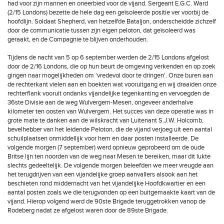
had voor zijn mannen en oneerbied voor de vijand. Sergeant E.G.C. Ward
(2/15 Londons) bezette de hele dag een geïsoleerde positie ver voorbij de
hoofdlijn. Soldaat Shepherd, van hetzelfde Bataljon, onderscheidde zichzelf
door de communicatie tussen zijn eigen peloton, dat geïsoleerd was
geraakt, en de Compagnie te blijven onderhouden.
Tijdens de nacht van 5 op 6 september werden de 2/15 Londons afgelost
door de 2/16 Londons, die op hun beurt de omgeving verkenden en op zoek
gingen naar mogelijkheden om 'vredevol door te dringen'. Onze buren aan
de rechterkant vielen aan en boekten wat vooruitgang en wij draaiden onze
rechterflank vooruit ondanks vijandelijke tegenkanting en vervoegden de
36ste Divisie aan de weg Wulvergem-Mesen, ongeveer anderhalve
kilometer ten oosten van Wulvergem. Het succes van deze operatie was in
grote mate te danken aan de wilskracht van Luitenant S.J.W. Holcomb,
bevelhebber van het leidende Peloton, die de vijand verjoeg uit een aantal
schuilplaatsen onmiddellijk voor hem en daar posten installeerde. De
volgende morgen (7 september) werd opnieuw geprobeerd om de oude
Britse lijn ten noorden van de weg naar Mesen te bereiken, maar dit lukte
slechts gedeeltelijk. De volgende morgen beleefden we meer vreugde aan
het terugdrijven van een vijandelijke groep aanvallers alsook aan het
beschieten rond middernacht van het vijandelijke Hoofdkwartier en een
aantal posten zoals we die terugvonden op een buitgemaakte kaart van de
vijand. Hierop volgend werd de 90ste Brigade teruggetrokken vanop de
Rodeberg nadat ze afgelost waren door de 89ste Brigade.