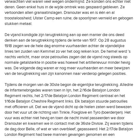
verwachten viel waren veel wegen ondermijnd. Ze konden ons echter niet
deren. Geen enkel huis in de wijde omtrek was gespaard gebleven. Ze
vertoonden allen granaatinslagen. Dranouter was en is één en al
troosteloosheid; Ulster Camp een ruïne; de spoorlijnen vernield en gebogen
stukken metaal.
De vijand kondigde zijn terugtrekking aan op een manier die ons deed
denken aan de terugtrekking tijdens de lente van 1917. Op 28 augustus
1918 zagen we de hele dag enorme vuurhaarden achter de vijandelijke
linies ten zuiden van Kemmel zo ver het oog reiken kon. De hemel werd 's
nachts verlicht, maar onze patrouilles zagen dat de vijand nog steeds op
normale getalsterkte in positie was hoewel het artillerievuur minder hevig
was. De volgende dag waren er nog meer vuurhaarden en meer bewijzen
van de terugtrekking van zijn kanonnen naar verderop gelegen posities.
Tijdens de morgen van de 30ste begon de eigenlijke terugtrekking. Alledrie
de Infanteriebrigades waren toen in lijn, het 2/16de Bataljon London
Regiment rechts, het 2/17de Bataljon London Regiment centraal en het
1/16de Bataljon Cheshire Regiment links. Elk bataljon stuurde patrouilles
met officieren uit. Dat we de vijand dicht op de hielen zaten werd bewezen
door het vuur uit de richting van Tinkle, Foxglove en Tyro (boerderijen). Het
vuur was echter niet hevig en toen de nacht inviel passeerden we door
Dranouter en kwamen we in contact met de 36ste Divisie. Zij waren tijdens
de dag door Belle, of wat er van overbleef, gepasseerd. Het 2/17de Bataljon
London Regiment had twee mannen gevangen genomen en een