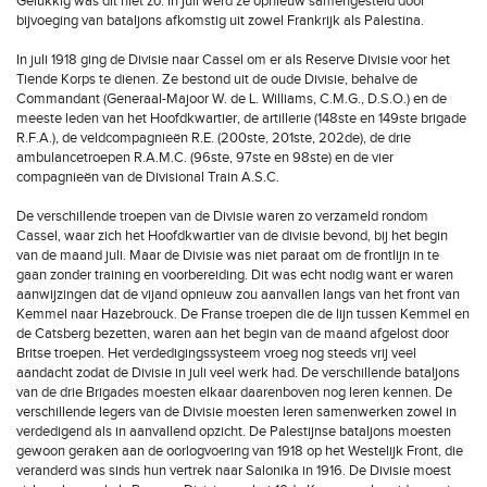
Gelukkig was dit niet zo. In juli werd ze opnieuw samengesteld door
bijvoeging van bataljons afkomstig uit zowel Frankrijk als Palestina.
In juli 1918 ging de Divisie naar Cassel om er als Reserve Divisie voor het
Tiende Korps te dienen. Ze bestond uit de oude Divisie, behalve de
Commandant (Generaal-Majoor W. de L. Williams, C.M.G., D.S.O.) en de
meeste leden van het Hoofdkwartier, de artillerie (148ste en 149ste brigade
R.F.A.), de veldcompagnieën R.E. (200ste, 201ste, 202de), de drie
ambulancetroepen R.A.M.C. (96ste, 97ste en 98ste) en de vier
compagnieën van de Divisional Train A.S.C.
De verschillende troepen van de Divisie waren zo verzameld rondom
Cassel, waar zich het Hoofdkwartier van de divisie bevond, bij het begin
van de maand juli. Maar de Divisie was niet paraat om de frontlijn in te
gaan zonder training en voorbereiding. Dit was echt nodig want er waren
aanwijzingen dat de vijand opnieuw zou aanvallen langs van het front van
Kemmel naar Hazebrouck. De Franse troepen die de lijn tussen Kemmel en
de Catsberg bezetten, waren aan het begin van de maand afgelost door
Britse troepen. Het verdedigingssysteem vroeg nog steeds vrij veel
aandacht zodat de Divisie in juli veel werk had. De verschillende bataljons
van de drie Brigades moesten elkaar daarenboven nog leren kennen. De
verschillende legers van de Divisie moesten leren samenwerken zowel in
verdedigend als in aanvallend opzicht. De Palestijnse bataljons moesten
gewoon geraken aan de oorlogvoering van 1918 op het Westelijk Front, die
veranderd was sinds hun vertrek naar Salonika in 1916. De Divisie moest