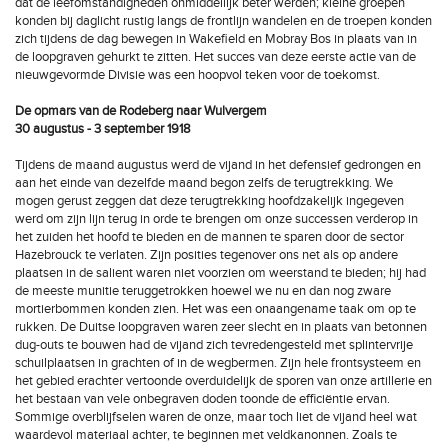
dat de leefomstandigheden onmiddellijk beter werden; kleine groepen
konden bij daglicht rustig langs de frontlijn wandelen en de troepen konden
zich tijdens de dag bewegen in Wakefield en Mobray Bos in plaats van in
de loopgraven gehurkt te zitten. Het succes van deze eerste actie van de
nieuwgevormde Divisie was een hoopvol teken voor de toekomst.
De opmars van de Rodeberg naar Wulvergem
30 augustus - 3 september 1918
Tijdens de maand augustus werd de vijand in het defensief gedrongen en
aan het einde van dezelfde maand begon zelfs de terugtrekking. We
mogen gerust zeggen dat deze terugtrekking hoofdzakelijk ingegeven
werd om zijn lijn terug in orde te brengen om onze successen verderop in
het zuiden het hoofd te bieden en de mannen te sparen door de sector
Hazebrouck te verlaten. Zijn posities tegenover ons net als op andere
plaatsen in de salient waren niet voorzien om weerstand te bieden; hij had
de meeste munitie teruggetrokken hoewel we nu en dan nog zware
mortierbommen konden zien. Het was een onaangename taak om op te
rukken. De Duitse loopgraven waren zeer slecht en in plaats van betonnen
dug-outs te bouwen had de vijand zich tevredengesteld met splintervrije
schuilplaatsen in grachten of in de wegbermen. Zijn hele frontsysteem en
het gebied erachter vertoonde overduidelijk de sporen van onze artillerie en
het bestaan van vele onbegraven doden toonde de efficiëntie ervan.
Sommige overblijfselen waren de onze, maar toch liet de vijand heel wat
waardevol materiaal achter, te beginnen met veldkanonnen. Zoals te