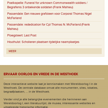
Poelkapelle:
Funeral for unknown Commonwealth soldiers /
Begrafenis 3 onbekende soldaten (Frank Mahieu)
Passendale:
Een nieuwe grafsteen voor Corporal Thomas Nigel
McFarland
Passendale:
rededication for Cpl Thomas N. McFarland (Frank
Mahieu)
Ploegsteert:
Last Post
Houthulst:
Scholieren plaatsen tijdelijke naamplaatjes
MEER
ERVAAR OORLOG EN VREDE IN DE WESTHOEK
Deze interactieve website laat je kennismaken met Wereldoorlog I in de
Westhoek. De centrale database omvat alle monumenten, sites, lokaties,
begraafplaatsen, ... in de Westhoek.
Verder vind je alle belangrijke evenementen die herinneren aan
Wereldoorlog I, een literatuurlijst, de musea, interessante websites en
uitgebreide historische informatie.