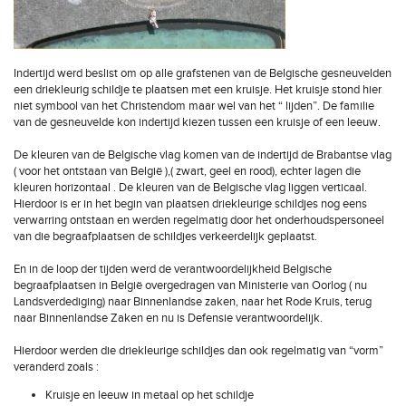
Indertijd werd beslist om op alle grafstenen van de Belgische gesneuvelden
een driekleurig schildje te plaatsen met een kruisje. Het kruisje stond hier
niet symbool van het Christendom maar wel van het “ lijden”. De familie
van de gesneuvelde kon indertijd kiezen tussen een kruisje of een leeuw.
De kleuren van de Belgische vlag komen van de indertijd de Brabantse vlag
( voor het ontstaan van België ),( zwart, geel en rood), echter lagen die
kleuren horizontaal . De kleuren van de Belgische vlag liggen verticaal.
Hierdoor is er in het begin van plaatsen driekleurige schildjes nog eens
verwarring ontstaan en werden regelmatig door het onderhoudspersoneel
van die begraafplaatsen de schildjes verkeerdelijk geplaatst.
En in de loop der tijden werd de verantwoordelijkheid Belgische
begraafplaatsen in België overgedragen van Ministerie van Oorlog ( nu
Landsverdediging) naar Binnenlandse zaken, naar het Rode Kruis, terug
naar Binnenlandse Zaken en nu is Defensie verantwoordelijk.
Hierdoor werden die driekleurige schildjes dan ook regelmatig van “vorm”
veranderd zoals :
Kruisje en leeuw in metaal op het schildje