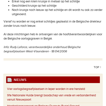
Enkel nog een klein kruisje in metaal op het schildje
Geschilderd kruisje op het schildje
Noch kruisje noch leeuw op het schildje en dit wordt nu ook zo verder
uitgevoerd.
Vanaf nu worden er nog enkel schildjes geplaatst in de Belgische driekleur
zonder kruis noch leeuw.
Al deze inlichtingen heb ik ontvangen van de hoofdverantwoordelijken voor
de Belgische oorlogsgraven in België.
Info: Rudy Laforce, verantwoordelijke onderhoud Belgische
begraafplaatsen West-Vlaanderen - 18/04/2006
TOP ↑
NIEUWS
Vier oorlogsbegraafplaatsen in Ieper worden in ere hersteld
91e Nationale Hulde brengt boodschap van vrede en verbondenheid
vanuit Nieuwpoort
Herdenkingsconcert op Railway Dugouts Burial Ground