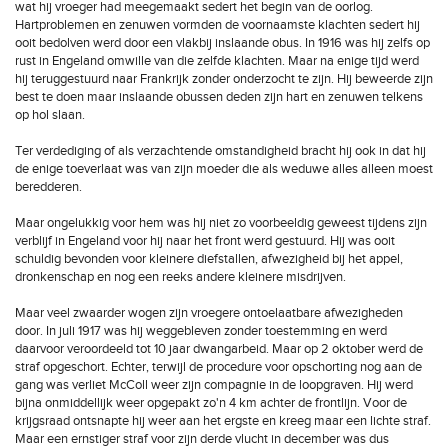
wat hij vroeger had meegemaakt sedert het begin van de oorlog.
Hartproblemen en zenuwen vormden de voornaamste klachten sedert hij
ooit bedolven werd door een vlakbij inslaande obus. In 1916 was hij zelfs op
rust in Engeland omwille van die zelfde klachten. Maar na enige tijd werd
hij teruggestuurd naar Frankrijk zonder onderzocht te zijn. Hij beweerde zijn
best te doen maar inslaande obussen deden zijn hart en zenuwen telkens
op hol slaan.
Ter verdediging of als verzachtende omstandigheid bracht hij ook in dat hij
de enige toeverlaat was van zijn moeder die als weduwe alles alleen moest
beredderen.
Maar ongelukkig voor hem was hij niet zo voorbeeldig geweest tijdens zijn
verblijf in Engeland voor hij naar het front werd gestuurd. Hij was ooit
schuldig bevonden voor kleinere diefstallen, afwezigheid bij het appel,
dronkenschap en nog een reeks andere kleinere misdrijven.
Maar veel zwaarder wogen zijn vroegere ontoelaatbare afwezigheden
door. In juli 1917 was hij weggebleven zonder toestemming en werd
daarvoor veroordeeld tot 10 jaar dwangarbeid. Maar op 2 oktober werd de
straf opgeschort. Echter, terwijl de procedure voor opschorting nog aan de
gang was verliet McColl weer zijn compagnie in de loopgraven. Hij werd
bijna onmiddellijk weer opgepakt zo'n 4 km achter de frontlijn. Voor de
krijgsraad ontsnapte hij weer aan het ergste en kreeg maar een lichte straf.
Maar een ernstiger straf voor zijn derde vlucht in december was dus