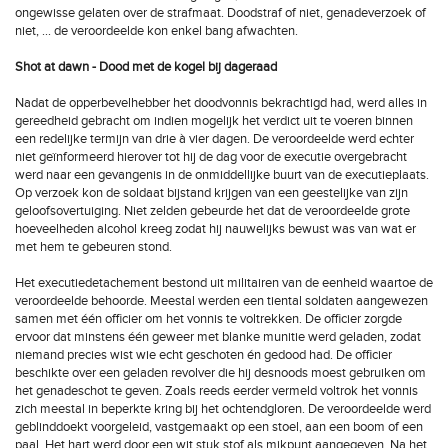
ongewisse gelaten over de strafmaat. Doodstraf of niet, genadeverzoek of
niet, ... de veroordeelde kon enkel bang afwachten.
Shot at dawn - Dood met de kogel bij dageraad
Nadat de opperbevelhebber het doodvonnis bekrachtigd had, werd alles in
gereedheid gebracht om indien mogelijk het verdict uit te voeren binnen
een redelijke termijn van drie à vier dagen. De veroordeelde werd echter
niet geïnformeerd hierover tot hij de dag voor de executie overgebracht
werd naar een gevangenis in de onmiddellijke buurt van de executieplaats.
Op verzoek kon de soldaat bijstand krijgen van een geestelijke van zijn
geloofsovertuiging. Niet zelden gebeurde het dat de veroordeelde grote
hoeveelheden alcohol kreeg zodat hij nauwelijks bewust was van wat er
met hem te gebeuren stond.
Het executiedetachement bestond uit militairen van de eenheid waartoe de
veroordeelde behoorde. Meestal werden een tiental soldaten aangewezen
samen met één officier om het vonnis te voltrekken. De officier zorgde
ervoor dat minstens één geweer met blanke munitie werd geladen, zodat
niemand precies wist wie echt geschoten én gedood had. De officier
beschikte over een geladen revolver die hij desnoods moest gebruiken om
het genadeschot te geven. Zoals reeds eerder vermeld voltrok het vonnis
zich meestal in beperkte kring bij het ochtendgloren. De veroordeelde werd
geblinddoekt voorgeleid, vastgemaakt op een stoel, aan een boom of een
paal. Het hart werd door een wit stuk stof als mikpunt aangegeven. Na het