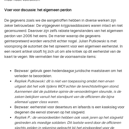
Voer voor discussie: het algemeen pardon
De gegevens zoals we die aangetroffen hebben in diverse werken zijn
zeker betrouwbaar. De vrijgegeven krijgsraaddossiers waren intact en niet
gecensureerd. Daarover zijn zelfs rabiate tegenstanders van het algemeen
pardon van 2006 het eens. De manier waarop die gegevens
geïnterpreteerd worden verschilt echter nogal. Julian Putkowski is met
voorsprong dé autoriteit die het opneemt voor een algemeen eerherstel. In
een recent artikel slooft hij zich uit om alle kritiek op dit eerherstel van de
kaart te vegen. We vermelden hier de voornaamste items:
Bezwaar: gebruik geen hedendaagse juridische maatstaven om het
verleden te beoordelen.
Repliek Putkowski:
dit
is niet van toepassing omdat men ervan
uitgaat dat het volk tijdens WO1 achter de terechtstellingen stond.
Aannemen dat de publieke opinie de veroordelingen steunde, is de
zaken bekijken vanuit het standpunt van de officieren die bijna
allemaal upper class waren.
Bezwaar: eerherstel voor deserteurs en lafaards is een kaakslag voor
diegenen die eervol stierven op het slagveld.
Repliek P.: de veroordeelden hebben ook vaak jaren op het slagveld
gestreden als moedige soldaten. Dit laatste werd door de officieren
slechts zelden in rekening gebracht bij het eindoordeel voor de