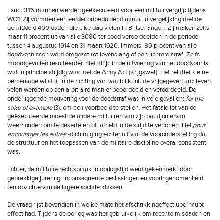
Exact 346 mannen werden geëxecuteerd voor een militair vergrijp tijdens
WO1. Zij vormden een eerder onbeduidend aantal in vergelijking met de
gemiddeld 400 doden die elke dag vielen in Britse rangen. Zij maken zelfs
maar 11 procent uit van alle 3080 ter dood veroordeelden in de periode
tussen 4 augustus 1914 en 31 maart 1920. Immers, 89 procent van alle
doodvonnissen werd omgezet tot levenslang of een lichtere straf. Zelfs
moordgevallen resulteerden niet altijd in de uitvoering van het doodvonnis,
wat in principe strijdig was met de Army Act (Krijgswet). Het relatief kleine
percentage wijst al in de richting van wat blijkt uit de vrijgegeven archieven:
velen werden op een arbitraire manier beoordeeld en veroordeeld. De
onderliggende motivering voor de doodstraf was in vele gevallen:
for the
sake of example
(3), om een voorbeeld te stellen. Het fatale lot van de
geëxecuteerde moest de andere militairen van zijn bataljon ervan
weerhouden om te deserteren of lafheid in de strijd te vertonen. Het
pour
encourager les autres
-dictum ging echter uit van de vooronderstelling dat
de structuur en het toepassen van de militaire discipline overal consistent
was.
Echter, de militaire rechtspraak in oorlogstijd werd gekenmerkt door
gebrekkige jurering, inconsequente beslissingen en vooringenomenheid
ten opzichte van de lagere sociale klassen.
De vraag rijst bovendien in welke mate het afschrikkingeffect überhaupt
effect had. Tijdens de oorlog was het gebruikelijk om recente misdaden en