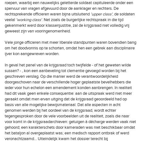
roepen, waarbij een nauwelijks geletterde soldaat capituleerde onder een
spervuur van vragen afgevuurd door de aanklager en rechters. De
rechtsprekende officieren waren bijna uitsluitend
'upper class'
, de soldaten
veelal
'working class'
. Net zoals de burgerlijke rechtspraak in die tijd
gekenmerkt werd door klassenjustitie, zal de krijgsraad niet volledig vrij
geweest zijn van vooringenomenheid.
Vele jonge officieren met meer liberale standpunten waren bovendien bang
om het doodvonnis op te schorten, omdat hen een gebrek aan disciplinaire
ijver kon aangewreven worden.
In geval het panel van de krijgsraad toch twijfelde - of het geweten wilde
sussen? - , kon een aanbeveling tot clementie gevoegd worden bij het
geschreven verslag. Op die manier werd de verantwoordelijkheid
doorgeschoven naar de verschillende hoger geplaatste bevelhebbers die
ieder voor hun echelon een amendement konden aanbrengen. In realiteit
had dit vaak geen enkele consequentie: aan de uitspraak werd niet meer
geraakt omdat men ervan uitging dat de krijgsraad geoordeeld had op
basis van alle mogelijke bewijsmateriaal. Dat alle aspecten in acht
genomen werden bij het oordeel van de krijgsraad, wordt echter
tegengesproken door de vele voorbeelden uit de realiteit, zoals die naar
voor komt in de krijgsraadarchieven: getuigen à décharge werden vaak niet
gehoord; een karakterschets door kameraden was niet beschikbaar omdat
het bataljon al overgeplaatst was; een medisch rapport ontbrak of werd
veronachtzaamd... Uiteindelijk kwam het dossier terecht bij