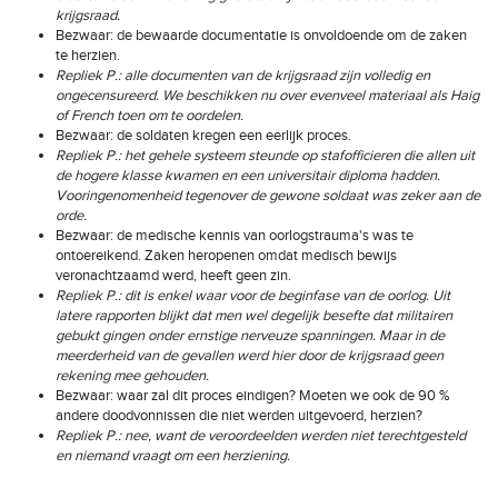
krijgsraad.
Bezwaar: de bewaarde documentatie is onvoldoende om de zaken
te herzien.
Repliek P.: alle documenten van de krijgsraad zijn volledig en
ongecensureerd. We beschikken nu over evenveel materiaal als Haig
of French toen om te oordelen.
Bezwaar: de soldaten kregen een eerlijk proces.
Repliek P.: het gehele systeem steunde op stafofficieren die allen uit
de hogere klasse kwamen en een universitair diploma hadden.
Vooringenomenheid tegenover de gewone soldaat was zeker aan de
orde.
Bezwaar: de medische kennis van oorlogstrauma's was te
ontoereikend. Zaken heropenen omdat medisch bewijs
veronachtzaamd werd, heeft geen zin.
Repliek P.: dit is enkel waar voor de beginfase van de oorlog. Uit
latere rapporten blijkt dat men wel degelijk besefte dat militairen
gebukt gingen onder ernstige nerveuze spanningen. Maar in de
meerderheid van de gevallen werd hier door de krijgsraad geen
rekening mee gehouden.
Bezwaar: waar zal dit proces eindigen? Moeten we ook de 90 %
andere doodvonnissen die niet werden uitgevoerd, herzien?
Repliek P.: nee, want de veroordeelden werden niet terechtgesteld
en niemand vraagt om een herziening.