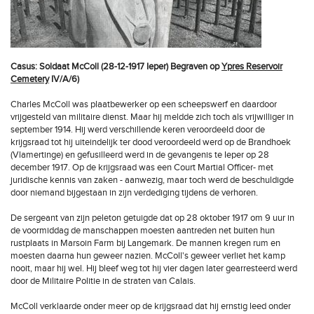
Casus: Soldaat McColl (28-12-1917 Ieper) Begraven op
Ypres Reservoir
Cemetery
IV/A/6)
Charles McColl was plaatbewerker op een scheepswerf en daardoor
vrijgesteld van militaire dienst. Maar hij meldde zich toch als vrijwilliger in
september 1914. Hij werd verschillende keren veroordeeld door de
krijgsraad tot hij uiteindelijk ter dood veroordeeld werd op de Brandhoek
(Vlamertinge) en gefusilleerd werd in de gevangenis te Ieper op 28
december 1917. Op de krijgsraad was een Court Martial Officer- met
juridische kennis van zaken - aanwezig, maar toch werd de beschuldigde
door niemand bijgestaan in zijn verdediging tijdens de verhoren.
De sergeant van zijn peleton getuigde dat op 28 oktober 1917 om 9 uur in
de voormiddag de manschappen moesten aantreden net buiten hun
rustplaats in Marsoin Farm bij Langemark. De mannen kregen rum en
moesten daarna hun geweer nazien. McColl's geweer verliet het kamp
nooit, maar hij wel. Hij bleef weg tot hij vier dagen later gearresteerd werd
door de Militaire Politie in de straten van Calais.
McColl verklaarde onder meer op de krijgsraad dat hij ernstig leed onder