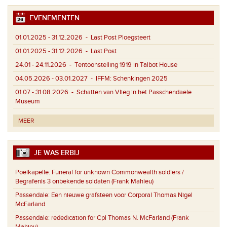
EVENEMENTEN
01.01.2025 - 31.12.2026
- Last Post Ploegsteert
01.01.2025 - 31.12.2026
- Last Post
24.01 - 24.11.2026
- Tentoonstelling 1919 in Talbot House
04.05.2026 - 03.01.2027
- IFFM: Schenkingen 2025
01.07 - 31.08.2026
- Schatten van Vlieg in het Passchendaele
Museum
MEER
JE WAS ERBIJ
Poelkapelle:
Funeral for unknown Commonwealth soldiers /
Begrafenis 3 onbekende soldaten (Frank Mahieu)
Passendale:
Een nieuwe grafsteen voor Corporal Thomas Nigel
McFarland
Passendale:
rededication for Cpl Thomas N. McFarland (Frank