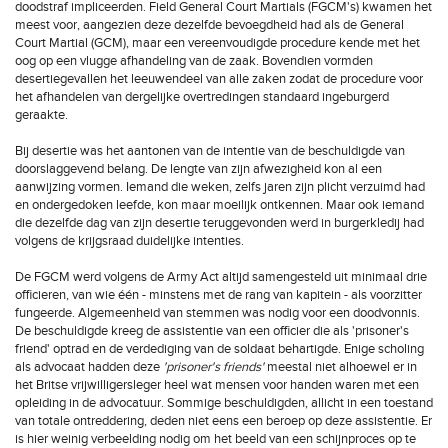
doodstraf impliceerden. Field General Court Martials (FGCM's) kwamen het
meest voor, aangezien deze dezelfde bevoegdheid had als de General
Court Martial (GCM), maar een vereenvoudigde procedure kende met het
oog op een vlugge afhandeling van de zaak. Bovendien vormden
desertiegevallen het leeuwendeel van alle zaken zodat de procedure voor
het afhandelen van dergelijke overtredingen standaard ingeburgerd
geraakte.
Bij desertie was het aantonen van de intentie van de beschuldigde van
doorslaggevend belang. De lengte van zijn afwezigheid kon al een
aanwijzing vormen. Iemand die weken, zelfs jaren zijn plicht verzuimd had
en ondergedoken leefde, kon maar moeilijk ontkennen. Maar ook iemand
die dezelfde dag van zijn desertie teruggevonden werd in burgerkledij had
volgens de krijgsraad duidelijke intenties.
De FGCM werd volgens de Army Act altijd samengesteld uit minimaal drie
officieren, van wie één - minstens met de rang van kapitein - als voorzitter
fungeerde. Algemeenheid van stemmen was nodig voor een doodvonnis.
De beschuldigde kreeg de assistentie van een officier die als 'prisoner's
friend' optrad en de verdediging van de soldaat behartigde. Enige scholing
als advocaat hadden deze
'prisoner's friends'
meestal niet alhoewel er in
het Britse vrijwilligersleger heel wat mensen voor handen waren met een
opleiding in de advocatuur. Sommige beschuldigden, allicht in een toestand
van totale ontreddering, deden niet eens een beroep op deze assistentie. Er
is hier weinig verbeelding nodig om het beeld van een schijnproces op te