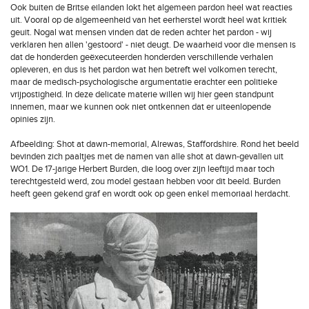
Ook buiten de Britse eilanden lokt het algemeen pardon heel wat reacties
uit. Vooral op de algemeenheid van het eerherstel wordt heel wat kritiek
geuit. Nogal wat mensen vinden dat de reden achter het pardon - wij
verklaren hen allen 'gestoord' - niet deugt. De waarheid voor die mensen is
dat de honderden geëxecuteerden honderden verschillende verhalen
opleveren, en dus is het pardon wat hen betreft wel volkomen terecht,
maar de medisch-psychologische argumentatie erachter een politieke
vrijpostigheid. In deze delicate materie willen wij hier geen standpunt
innemen, maar we kunnen ook niet ontkennen dat er uiteenlopende
opinies zijn.
Afbeelding: Shot at dawn-memorial, Alrewas, Staffordshire. Rond het beeld
bevinden zich paaltjes met de namen van alle shot at dawn-gevallen uit
WO1. De 17-jarige Herbert Burden, die loog over zijn leeftijd maar toch
terechtgesteld werd, zou model gestaan hebben voor dit beeld. Burden
heeft geen gekend graf en wordt ook op geen enkel memoriaal herdacht.