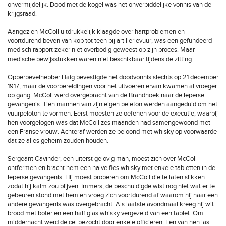
onvermijdelijk. Dood met de kogel was het onverbiddelijke vonnis van de
krijgsraad.
Aangezien McColl uitdrukkelijk klaagde over hartproblemen en
voortdurend beven van kop tot teen bij artillerievuur, was een gefundeerd
medisch rapport zeker niet overbodig geweest op zijn proces. Maar
medische bewijsstukken waren niet beschikbaar tijdens de zitting.
Opperbevelhebber Haig bevestigde het doodvonnis slechts op 21 december
1917, maar de voorbereidingen voor het uitvoeren ervan kwamen al vroeger
op gang. McColl werd overgebracht van de Brandhoek naar de Ieperse
gevangenis. Tien mannen van zijn eigen peleton werden aangeduid om het
vuurpeloton te vormen. Eerst moesten ze oefenen voor de executie, waarbij
hen voorgelogen was dat McColl zes maanden had samengewoond met
een Franse vrouw. Achteraf werden ze beloond met whisky op voorwaarde
dat ze alles geheim zouden houden.
Sergeant Cavinder, een uiterst gelovig man, moest zich over McColl
ontfermen en bracht hem een halve fles whisky met enkele tabletten in de
Ieperse gevangenis. Hij moest proberen om McColl die te laten slikken
zodat hij kalm zou blijven. Immers, de beschuldigde wist nog niet wat er te
gebeuren stond met hem en vroeg zich voortdurend af waarom hij naar een
andere gevangenis was overgebracht. Als laatste avondmaal kreeg hij wit
brood met boter en een half glas whisky vergezeld van een tablet. Om
middernacht werd de cel bezocht door enkele officieren. Een van hen las