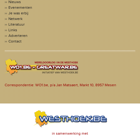
Nieuws
Evenementen
Je was erbij
Netwerk
Literatuur
Links
Adverteren
Contact
Correspondentie: WO1.be, p/a Jan Matsaert, Markt 10, 8957 Mesen
in samenwerking met