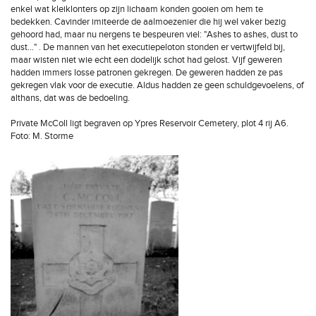
enkel wat kleiklonters op zijn lichaam konden gooien om hem te
bedekken. Cavinder imiteerde de aalmoezenier die hij wel vaker bezig
gehoord had, maar nu nergens te bespeuren viel: "Ashes to ashes, dust to
dust..." . De mannen van het executiepeloton stonden er vertwijfeld bij,
maar wisten niet wie echt een dodelijk schot had gelost. Vijf geweren
hadden immers losse patronen gekregen. De geweren hadden ze pas
gekregen vlak voor de executie. Aldus hadden ze geen schuldgevoelens, of
althans, dat was de bedoeling.
Private McColl ligt begraven op Ypres Reservoir Cemetery, plot 4 rij A6.
Foto: M. Storme