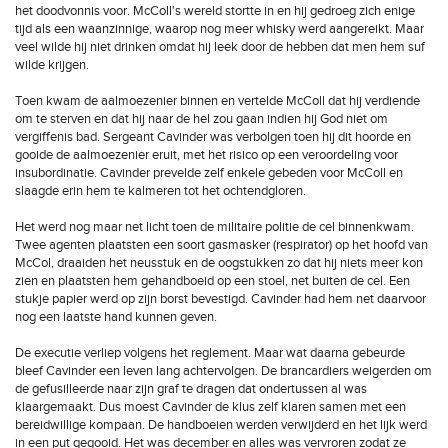
het doodvonnis voor. McColl's wereld stortte in en hij gedroeg zich enige
tijd als een waanzinnige, waarop nog meer whisky werd aangereikt. Maar
veel wilde hij niet drinken omdat hij leek door de hebben dat men hem suf
wilde krijgen.
Toen kwam de aalmoezenier binnen en vertelde McColl dat hij verdiende
om te sterven en dat hij naar de hel zou gaan indien hij God niet om
vergiffenis bad. Sergeant Cavinder was verbolgen toen hij dit hoorde en
gooide de aalmoezenier eruit, met het risico op een veroordeling voor
insubordinatie. Cavinder prevelde zelf enkele gebeden voor McColl en
slaagde erin hem te kalmeren tot het ochtendgloren.
Het werd nog maar net licht toen de militaire politie de cel binnenkwam.
Twee agenten plaatsten een soort gasmasker (respirator) op het hoofd van
McCol, draaiden het neusstuk en de oogstukken zo dat hij niets meer kon
zien en plaatsten hem gehandboeid op een stoel, net buiten de cel. Een
stukje papier werd op zijn borst bevestigd. Cavinder had hem net daarvoor
nog een laatste hand kunnen geven.
De executie verliep volgens het reglement. Maar wat daarna gebeurde
bleef Cavinder een leven lang achtervolgen. De brancardiers weigerden om
de gefusilleerde naar zijn graf te dragen dat ondertussen al was
klaargemaakt. Dus moest Cavinder de klus zelf klaren samen met een
bereidwillige kompaan. De handboeien werden verwijderd en het lijk werd
in een put gegooid. Het was december en alles was vervroren zodat ze