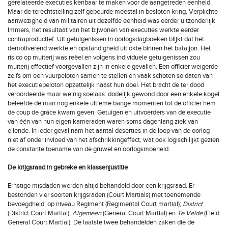
gerelateerde executies kenbaar te maken voor de aangetreden eenheid.
Maar de terechtstelling zelf gebeurde meestal in besloten kring. Verplichte
aanwezigheid van militairen uit dezelfde eenheid was eerder uitzonderlijk.
Immers, het resultaat van het bijwonen van executies werkte eerder
contraproductief. Uit getuigenissen in oorlogsdagboeken blijkt dat het
demotiverend werkte en opstandigheid uitlokte binnen het bataljon. Het
risico op muiterij was reëel en volgens individuele getuigenissen zou
muiterij effectief voorgevallen zijn in enkele gevallen. Een officier weigerde
zelfs om een vuurpeloton samen te stellen en vaak schoten soldaten van
het executiepeloton opzettelijk naast hun doel. Het bracht de ter dood
veroordeelde maar weinig soelaas: dodelijk gewond door een enkele kogel
beleefde de man nog enkele ultieme bange momenten tot de officier hem
de coup de grâce kwam geven. Getuigen en uitvoerders van de executie
van één van hun eigen kameraden waren soms dagenlang ziek van
ellende. In ieder geval nam het aantal deserties in de loop van de oorlog
niet af onder invloed van het afschrikkingeffect, wat ook logisch lijkt gezien
de constante toename van de gruwel en oorlogsmoeheid.
De krijgsraad in gebreke en klassenjustitie
Ernstige misdaden werden altijd behandeld door een krijgsraad. Er
bestonden vier soorten krijgsraden (Court Martials) met toenemende
bevoegdheid: op niveau Regiment (Regimental Court martial);
District
(District Court Martial);
Algemeen
(General Court Martial) en
Te Velde
(Field
General Court Martial). De laatste twee behandelden zaken die de