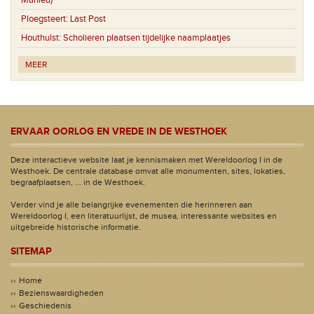
Mahieu)
Ploegsteert:
Last Post
Houthulst:
Scholieren plaatsen tijdelijke naamplaatjes
MEER
ERVAAR OORLOG EN VREDE IN DE WESTHOEK
Deze interactieve website laat je kennismaken met Wereldoorlog I in de
Westhoek. De centrale database omvat alle monumenten, sites, lokaties,
begraafplaatsen, ... in de Westhoek.
Verder vind je alle belangrijke evenementen die herinneren aan
Wereldoorlog I, een literatuurlijst, de musea, interessante websites en
uitgebreide historische informatie.
SITEMAP
Home
Bezienswaardigheden
Geschiedenis