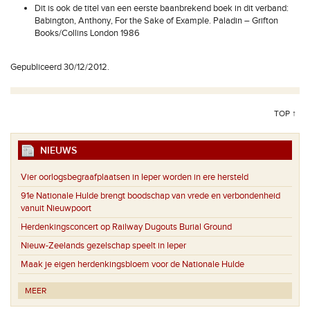
Dit is ook de titel van een eerste baanbrekend boek in dit verband:
Babington, Anthony, For the Sake of Example. Paladin – Grifton
Books/Collins London 1986
Gepubliceerd 30/12/2012.
TOP ↑
NIEUWS
Vier oorlogsbegraafplaatsen in Ieper worden in ere hersteld
91e Nationale Hulde brengt boodschap van vrede en verbondenheid
vanuit Nieuwpoort
Herdenkingsconcert op Railway Dugouts Burial Ground
Nieuw-Zeelands gezelschap speelt in Ieper
Maak je eigen herdenkingsbloem voor de Nationale Hulde
MEER