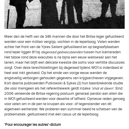
Meer dan de helft van de 346 mannen die door het Britse leger gefusilleerd
werden voor een militair vergrijp, vochten in de Ieperboog. Velen werden
achter het front van de Ypres Salient gefusilleerd en op begraafplaatsen
rond Ieper liggen 81 bij
dageraad geëxecuteerden
tussen hun kameraden.
Het taboe rond deze executies is na bijna een eeuw weliswaar aan het
tanen, maar het blijft een delicate kwestie die soms voor verhitte discussies
zorgt. Over deze terechtstellingen bij dageraad tijdens WO1 is inderdaad al
heel wat inkt gevloeid. Op het einde van vorige eeuw werden de
angstvallig verborgen gehouden gegevens van krijgsarchieven vrijgegeven.
Kort daarna publiceerden Putkowski & Sykes (2) hun baanbrekende studie
die voor menigeen als het referentiewerk geldt inzake
'shot at dawn'
. Eind
2006 verleende de Britse regering postuum generaal pardon aan allen die
in WO1 gefusilleerd werden voor desertie of lafheid. Opnieuw reden genoeg
voor velen om in de pen te kruipen als voor- of tegenstander van dit
algemeen eerherstel. We proberen een summier beeld te schetsen van de
problematiek, geïllustreerd met één casus uit de Ieperboog.
'Pour encourager les autres'-dictum