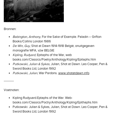
Bronnen:
Babington, Anthony
, For the Sake of Example. Paladin – Grifton
Books/Collins London 1986
De Win, Guy
, Shot at Dawn 1914-1918 België, onuitgegeven
monografie WFA, vzw BELGIE
Kipling, Rudyard
, Epitaphs of the War, web
books.com/Classics/Poetry/Anthology/Kipling/Epitaphs.htm
Putkowski, Julian & Sykes
, Julian, Shot at Dawn. Leo Cooper, Pen &
Sword Books Ltd, London 1992
Putkowski, Julian
, War Pardons.
www.shotatdawn.info
----------
Voetnoten:
Kipling Rudyuard.Eptaphs of the War. Web-
books.com/Classics/Poctry/Anthology/Kipling/Epithaphs.htm
Putkowski. Julian & Sykes, Julian, Shot at Down. Leo Cooper, Pen &
Sword Books Ltd, London 1992