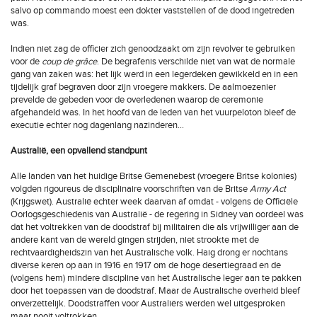
salvo op commando moest een dokter vaststellen of de dood ingetreden
was.
Indien niet zag de officier zich genoodzaakt om zijn revolver te gebruiken
voor de
coup de grâce
. De begrafenis verschilde niet van wat de normale
gang van zaken was: het lijk werd in een legerdeken gewikkeld en in een
tijdelijk graf begraven door zijn vroegere makkers. De aalmoezenier
prevelde de gebeden voor de overledenen waarop de ceremonie
afgehandeld was. In het hoofd van de leden van het vuurpeloton bleef de
executie echter nog dagenlang nazinderen...
Australië, een opvallend standpunt
Alle landen van het huidige Britse Gemenebest (vroegere Britse kolonies)
volgden rigoureus de disciplinaire voorschriften van de Britse
Army Act
(Krijgswet). Australië echter week daarvan af omdat - volgens de Officiële
Oorlogsgeschiedenis van Australië - de regering in Sidney van oordeel was
dat het voltrekken van de doodstraf bij militairen die als vrijwilliger aan de
andere kant van de wereld gingen strijden, niet strookte met de
rechtvaardigheidszin van het Australische volk. Haig drong er nochtans
diverse keren op aan in 1916 en 1917 om de hoge desertiegraad en de
(volgens hem) mindere discipline van het Australische leger aan te pakken
door het toepassen van de doodstraf. Maar de Australische overheid bleef
onverzettelijk. Doodstraffen voor Australiërs werden wel uitgesproken
maar nooit voltrokken.