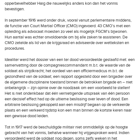
opperbevelhebber Haig die nauwelijks anders kon dan het vonnis
bevestigen.
In september 1916 werd onder druk, vooral vanuit parlementaire middens,
de functie van Court Martial Officer (CMO) ingevoerd. 43 CMO's met een
opleiding als advocaat moesten zo veel als mogelijk FGCM's bijwonen.
Hun aantal was echter onvoldoende om bij alle zaken te assisteren. De
CMO zetelde als lid van de krijgsraad en adviseerde over wetteksten en
procedures.
Idealiter werd het dossier van een ter dood veroordeelde gestaafd met: een
samenvatting door de compagniescommandant m.b.t. de waarde van de
soldaat als strijdkracht; het oordeel van een officiermedicus m.b.t. de
gezondheid van de soldaat; een rapport opgesteld door een brigadier over
de algemene disciplinaire toestand binnen de betrokken brigade en – niet
onbelangrijk – zijn opinie over de noodzaak om een voorbeeld te stellen!
Het is niet ondenkbaar dat één vernietigende uitspraak van één persoon
een decisief effect had op de ultieme beslissing over leven of dood. Een
arbitraire beslissing gekoppeld aan een misdrijf begaan op de verkeerde
plaats en een verkeerd tijdstip kon een man binnen de kortste keren naar
een gewisse dood leiden.
Tot in 1917 werd de beschuldigde militair niet onmiddellijk op de hoogte
gebracht van het vonnis, behalve wanneer hij vrijgesproken werd. Indien
veroordeeld werd de soldaat nog dagen, soms zelfs weken in het