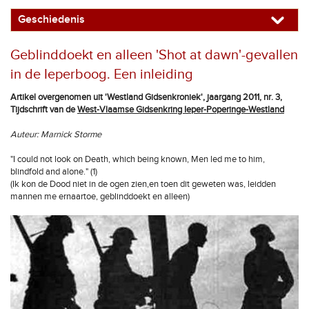
Geschiedenis
Geblinddoekt en alleen 'Shot at dawn'-gevallen
in de Ieperboog. Een inleiding
Artikel overgenomen uit 'Westland Gidsenkroniek', jaargang 2011, nr. 3,
Tijdschrift van de
West-Vlaamse Gidsenkring Ieper-Poperinge-Westland
Auteur: Marnick Storme
"I could not look on Death, which being known, Men led me to him,
blindfold and alone." (1)
(Ik kon de Dood niet in de ogen zien,en toen dit geweten was, leidden
mannen me ernaartoe, geblinddoekt en alleen)