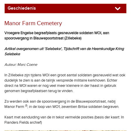
Geschiedenis
Manor Farm Cemetery
Vroegere Engelse begraafplaats gesneuvelde soldaten WOI, aan
spoorovergang in Blauwepoortstraat (Zillebeke)
Artikel overgenomen uit 'Selebeke', Tijdschrift van de Heemkundige Kring
Selebeke
Auteur: Marc Coene
In Zillebeke zijn tijdens WOI een groot aantal soldaten gesneuveld wat ook
duidelijk te zien is aan de talrijk verspreide militaire kerkhoven. Echter
direct na WOI waren er nog veel meer kleinere in der haast in gebruik
genomen begraafplaatsen terug te vinden.
Zo werden ook aan de spoorovergang in de Blauwepoortstraat, nabij
(1)
Manor Farm
, in de loop van WO1, zeventien Britse soldaten begraven.
Kaart met aanduiding van de in tekst vermelde posities (basis der kaart: In
Flanders Fields archief)