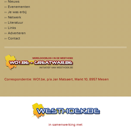
Nieuws
Evenementen
Je was erbij
Netwerk
Literatuur
Links
Adverteren
Contact
Correspondentie: WO1.be, p/a Jan Matsaert, Markt 10, 8957 Mesen
in samenwerking met