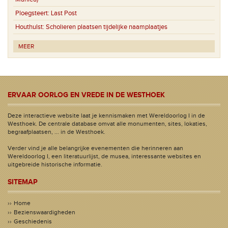
Ploegsteert:
Last Post
Houthulst:
Scholieren plaatsen tijdelijke naamplaatjes
MEER
ERVAAR OORLOG EN VREDE IN DE WESTHOEK
Deze interactieve website laat je kennismaken met Wereldoorlog I in de
Westhoek. De centrale database omvat alle monumenten, sites, lokaties,
begraafplaatsen, ... in de Westhoek.
Verder vind je alle belangrijke evenementen die herinneren aan
Wereldoorlog I, een literatuurlijst, de musea, interessante websites en
uitgebreide historische informatie.
SITEMAP
Home
Bezienswaardigheden
Geschiedenis