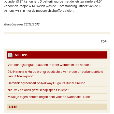
pounder (3,3") kanonnen. D batterij vuurde met de iets zwaardere 4,5"
kanonnen. Major W.M. Welch was de 'Commanding Officer' van de C
batterij, waarin hier de meeste slachtoffers vielen.
Gepubliceerd 23/12/2012.
TOP ↑
NIEUWS
Vier oorlogsbegraafplaatsen in Ieper worden in ere hersteld
91e Nationale Hulde brengt boodschap van vrede en verbondenheid
vanuit Nieuwpoort
Herdenkingsconcert op Railway Dugouts Burial Ground
Nieuw-Zeelands gezelschap speelt in Ieper
Maak je eigen herdenkingsbloem voor de Nationale Hulde
MEER