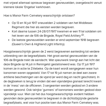
met vrijwel allemaal opnieuw begraven gesneuvelden, overgebracht vanuit
kleinere lokale 'Engelse' kerkhoven.
Hoe is Manor Farm Cemetery waarschijnlijk ontstaan?
Op 13 en 14 juli 1917 sneuvelden 2 soldaten van het Middlesex
Regiment die hier als eersten werden begraven.
Kort daarna tussen 24-28/07/1917 kwamen er een 11 tal soldaten om
(2)
het leven van de 106-de Brigade, Royal Field Artillery
.
De laatste gesneuvelden werden er eind september 1918 begraven
(Queen's Own & Highland Light Infantry).
Hoogstwaarschijnlijk gaven de 2 eerst begravenen aanleiding tot verdere
uitbreiding van de begraafplaats. Het groot aantal gesneuvelden van de
106-de Brigade trekt de aandacht. Wat speurwerk brengt aan het licht dat
deze Brigade op 14 juli in Reningelst gestationeerd was. Op 17 juli 1917
komen ze in actie te Zillebeke. Op de kaart wordt aangegeven waar hun
kanonnen waren opgesteld. Van 17 tot 19 juli namen ze deel aan zware
artillerie beschietingen van de vijand (er werd dag en nacht geschoten). In
de dagboeken is terug te vinden dat een vijandelijke granaat terecht kwam
in de 'mess' van de officieren. 3 sergeanten werden gedood en 3 andere
werden gewond. Ook talrijke 'gunners' of kannoniers werden gedood door
vijandelijk vuur. Men zal het dus hoogstwaarschijnlijk evident hebben
gevonden deze gesneuvelden te begraven in de dichtstbijzijnde gestarte
begraafplaats, wat voor hun positie toen dus Manor Farm Cemetery was.