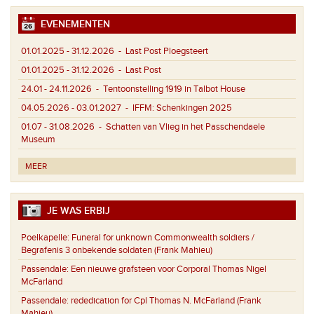
EVENEMENTEN
01.01.2025 - 31.12.2026
- Last Post Ploegsteert
01.01.2025 - 31.12.2026
- Last Post
24.01 - 24.11.2026
- Tentoonstelling 1919 in Talbot House
04.05.2026 - 03.01.2027
- IFFM: Schenkingen 2025
01.07 - 31.08.2026
- Schatten van Vlieg in het Passchendaele
Museum
MEER
JE WAS ERBIJ
Poelkapelle:
Funeral for unknown Commonwealth soldiers /
Begrafenis 3 onbekende soldaten (Frank Mahieu)
Passendale:
Een nieuwe grafsteen voor Corporal Thomas Nigel
McFarland
Passendale:
rededication for Cpl Thomas N. McFarland (Frank
Mahieu)