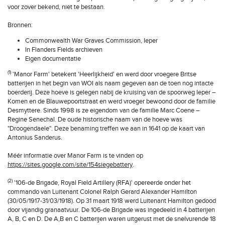
voor zover bekend, niet te bestaan.
Bronnen:
Commonwealth War Graves Commission, Ieper
In Flanders Fields archieven
Eigen documentatie
(1)
'Manor Farm' betekent 'Heerlijkheid' en werd door vroegere Britse
batterijen in het begin van WOI als naam gegeven aan de toen nog intacte
boerderij. Deze hoeve is gelegen nabij de kruising van de spoorweg Ieper –
Komen en de Blauwepoortstraat en werd vroeger bewoond door de familie
Desmyttere. Sinds 1998 is ze eigendom van de familie Marc Coene –
Regine Senechal. De oude historische naam van de hoeve was
"Droogendaele". Deze benaming treffen we aan in 1641 op de kaart van
Antonius Sanderus.
Méér informatie over Manor Farm is te vinden op
https://sites.google.com/site/154siegebattery
.
(2)
'106-de Brigade, Royal Field Artillery (RFA)' opereerde onder het
commando van Luitenant Colonel Ralph Gerard Alexander Hamilton
(30/05/1917-31/03/1918). Op 31 maart 1918 werd Luitenant Hamilton gedood
door vijandig granaatvuur. De 106-de Brigade was ingedeeld in 4 batterijen
A, B, C en D. De A,B en C batterijen waren uitgerust met de snelvurende 18